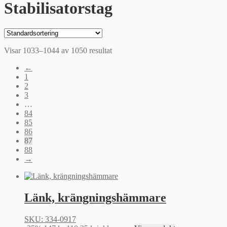
Stabilisatorstag
Visar 1033–1044 av 1050 resultat
←
1
2
3
…
84
85
86
87
88
→
Länk, krängningshämmare
SKU: 334-0917