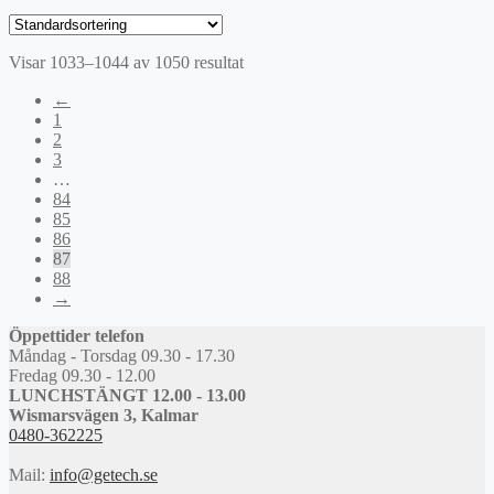
ursprungliga
nuvarande
priset
priset
var:
är:
Visar 1033–1044 av 1050 resultat
226 kr.
169,50 kr.
←
1
2
3
…
84
85
86
87
88
→
Öppettider telefon
Måndag - Torsdag 09.30 - 17.30
Fredag 09.30 - 12.00
LUNCHSTÄNGT 12.00 - 13.00
Wismarsvägen 3, Kalmar
0480-362225
Mail:
info@getech.se