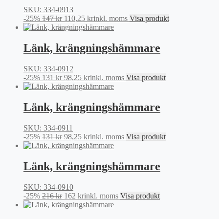
SKU: 334-0913
Det
Det
-25%
147
kr
110,25
kr
inkl. moms
Visa produkt
ursprungliga
nuvarande
priset
priset
var:
är:
Länk, krängningshämmare
147 kr.
110,25 kr.
SKU: 334-0912
Det
Det
-25%
131
kr
98,25
kr
inkl. moms
Visa produkt
ursprungliga
nuvarande
priset
priset
var:
är:
Länk, krängningshämmare
131 kr.
98,25 kr.
SKU: 334-0911
Det
Det
-25%
131
kr
98,25
kr
inkl. moms
Visa produkt
ursprungliga
nuvarande
priset
priset
var:
är:
Länk, krängningshämmare
131 kr.
98,25 kr.
SKU: 334-0910
Det
Det
-25%
216
kr
162
kr
inkl. moms
Visa produkt
ursprungliga
nuvarande
priset
priset