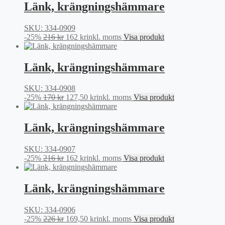
var:
är:
Länk, krängningshämmare
216 kr.
162 kr.
SKU: 334-0909
Det
Det
-25%
216
kr
162
kr
inkl. moms
Visa produkt
ursprungliga
nuvarande
priset
priset
var:
är:
Länk, krängningshämmare
216 kr.
162 kr.
SKU: 334-0908
Det
Det
-25%
170
kr
127,50
kr
inkl. moms
Visa produkt
ursprungliga
nuvarande
priset
priset
var:
är:
Länk, krängningshämmare
170 kr.
127,50 kr.
SKU: 334-0907
Det
Det
-25%
216
kr
162
kr
inkl. moms
Visa produkt
ursprungliga
nuvarande
priset
priset
var:
är:
Länk, krängningshämmare
216 kr.
162 kr.
SKU: 334-0906
Det
Det
-25%
226
kr
169,50
kr
inkl. moms
Visa produkt