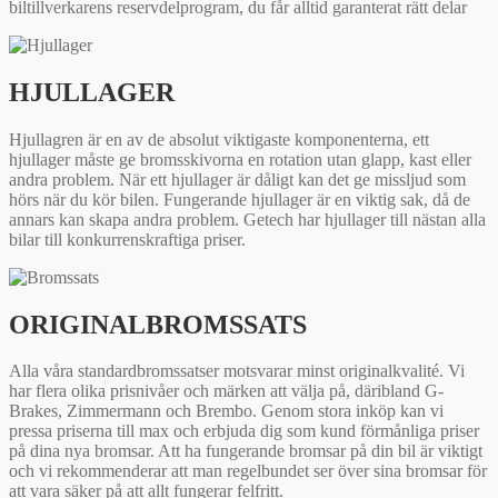
biltillverkarens reservdelprogram, du får alltid garanterat rätt delar
HJULLAGER
Hjullagren är en av de absolut viktigaste komponenterna, ett
hjullager måste ge bromsskivorna en rotation utan glapp, kast eller
andra problem. När ett hjullager är dåligt kan det ge missljud som
hörs när du kör bilen. Fungerande hjullager är en viktig sak, då de
annars kan skapa andra problem. Getech har hjullager till nästan alla
bilar till konkurrenskraftiga priser.
ORIGINALBROMSSATS
Alla våra standardbromssatser motsvarar minst originalkvalité. Vi
har flera olika prisnivåer och märken att välja på, däribland G-
Brakes, Zimmermann och Brembo. Genom stora inköp kan vi
pressa priserna till max och erbjuda dig som kund förmånliga priser
på dina nya bromsar. Att ha fungerande bromsar på din bil är viktigt
och vi rekommenderar att man regelbundet ser över sina bromsar för
att vara säker på att allt fungerar felfritt.