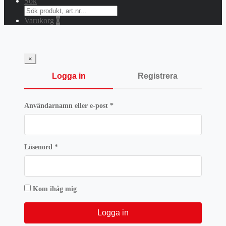
Sök
Search
for:
Varukorg
0
×
Logga in
Registrera
Obligatoriskt
Användarnamn eller e-post
*
Obligatoriskt
Lösenord
*
Kom ihåg mig
Logga in