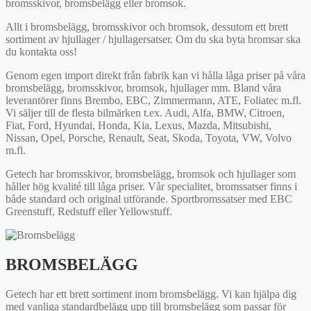
bromsskivor, bromsbelägg eller bromsok.
Allt i bromsbelägg, bromsskivor och bromsok, dessutom ett brett
sortiment av hjullager / hjullagersatser. Om du ska byta bromsar ska
du kontakta oss!
Genom egen import direkt från fabrik kan vi hålla låga priser på våra
bromsbelägg, bromsskivor, bromsok, hjullager mm. Bland våra
leverantörer finns Brembo, EBC, Zimmermann, ATE, Foliatec m.fl.
Vi säljer till de flesta bilmärken t.ex. Audi, Alfa, BMW, Citroen,
Fiat, Ford, Hyundai, Honda, Kia, Lexus, Mazda, Mitsubishi,
Nissan, Opel, Porsche, Renault, Seat, Skoda, Toyota, VW, Volvo
m.fl.
Getech har bromsskivor, bromsbelägg, bromsok och hjullager som
håller hög kvalité till låga priser. Vår specialitet, bromssatser finns i
både standard och original utförande. Sportbromssatser med EBC
Greenstuff, Redstuff eller Yellowstuff.
BROMSBELÄGG
Getech har ett brett sortiment inom bromsbelägg. Vi kan hjälpa dig
med vanliga standardbelägg upp till bromsbelägg som passar för