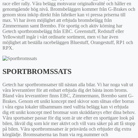
race eller rally. Våra belägg motsvarar originalkvalité och håller en
genomgående hög nivå. Bromsbeläggen kommer från G-Brakes och
genom stora inköp direkt från fabriker kan vi pressa priserna till
max. Vi har även möjlighet att erbjuda bromsbelägg från
Zimmermann samt Brembo. För sportig och aktiv körning har
Getech sportbromsbelägg från EBC. Greenstuff, Redstuff eller
Yellowstuff ingår i vårt ordinarie sortiment, men vi har även
möjlighet att beställa racebeläggen Bluestuff, Orangestuff, RP1 och
RPX.
SPORTBROMSSATS
Getech har sportbromssatser till nästan alla bilar. Vi har noga valt ut
våra leverantörer för att enbart erbjuda dig det bästa inom broms.
Bland våra leverantörer finns EBC, Zimmermann, Brembo samt G-
Brakes. Genom ett unikt koncept med skivor som slitsas eller borras
i våra egna lokaler tillsammans med valfria belägg kan vi erbjuda
dig ett unikt koncept med bromsar som skräddarsys efter dina behov.
Våra sportsatser passar för dig som är ute efter en sportigare look på
bilen, likväl dig som kör mer aktivt och vill vara säker på att få stopp
på bilen. Våra sportbromssatser är prisvärda och erbjuder dig extra
körglädje. Bromssatserna tas fram via reg.nummer och