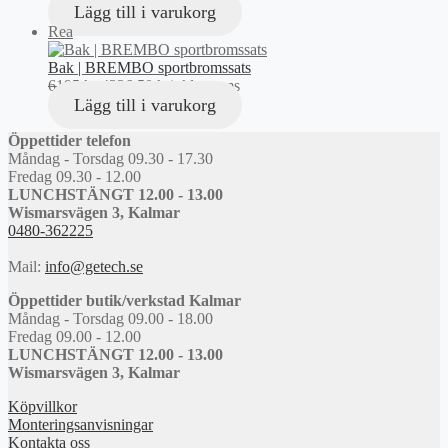
Lägg till i varukorg
Produkter
Rea
på
rea
Bak | BREMBO sportbromssats
Det
Det
6195
kr
4336,50
kr
inkl. moms
ursprungliga
nuvarande
Lägg till i varukorg
priset
priset
var:
är:
Öppettider telefon
6195 kr.
4336,50 kr.
Måndag - Torsdag 09.30 - 17.30
Fredag 09.30 - 12.00
LUNCHSTÄNGT 12.00 - 13.00
Wismarsvägen 3, Kalmar
0480-362225
Mail:
info@getech.se
Öppettider butik/verkstad Kalmar
Måndag - Torsdag 09.00 - 18.00
Fredag 09.00 - 12.00
LUNCHSTÄNGT 12.00 - 13.00
Wismarsvägen 3, Kalmar
Köpvillkor
Monteringsanvisningar
Kontakta oss