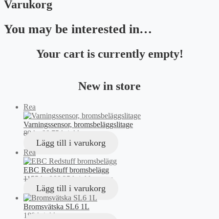
Varukorg
You may be interested in…
Your cart is currently empty!
New in store
Produkter
Rea
på
rea
Varningssensor, bromsbeläggslitage
Det
Det
89
kr
66,75
kr
inkl. moms
ursprungliga
nuvarande
Lägg till i varukorg
priset
priset
Produkter
Rea
var:
är:
på
89 kr.
66,75 kr.
rea
EBC Redstuff bromsbelägg
Det
Det
1155
kr
866,25
kr
inkl. moms
ursprungliga
nuvarande
Lägg till i varukorg
priset
priset
var:
är:
Bromsvätska SL6 1L
1155 kr.
866,25 kr.
189
kr
inkl. moms