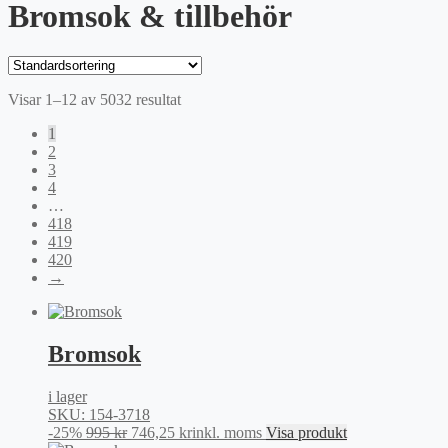
Bromsok & tillbehör
Visar 1–12 av 5032 resultat
1
2
3
4
…
418
419
420
→
Bromsok
i lager
SKU: 154-3718
Det
Det
-25%
995
kr
746,25
kr
inkl. moms
Visa produkt