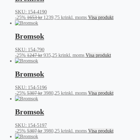
1196 kr.
897 kr.
SKU: 154-4190
Det
Det
-25%
1653
kr
1239,75
kr
inkl. moms
Visa produkt
ursprungliga
nuvarande
priset
priset
var:
är:
Bromsok
1653 kr.
1239,75 kr.
SKU: 154-790
Det
Det
-25%
1247
kr
935,25
kr
inkl. moms
Visa produkt
ursprungliga
nuvarande
priset
priset
var:
är:
Bromsok
1247 kr.
935,25 kr.
SKU: 154-5196
Det
Det
-25%
5307
kr
3980,25
kr
inkl. moms
Visa produkt
ursprungliga
nuvarande
priset
priset
var:
är:
Bromsok
5307 kr.
3980,25 kr.
SKU: 154-5197
Det
Det
-25%
5307
kr
3980,25
kr
inkl. moms
Visa produkt
ursprungliga
nuvarande