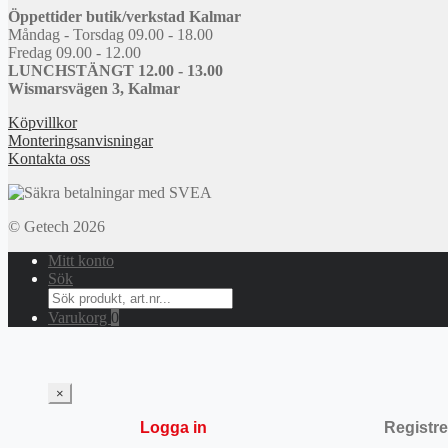
Öppettider butik/verkstad Kalmar
Måndag - Torsdag 09.00 - 18.00
Fredag 09.00 - 12.00
LUNCHSTÄNGT 12.00 - 13.00
Wismarsvägen 3, Kalmar
Köpvillkor
Monteringsanvisningar
Kontakta oss
© Getech 2026
Mitt konto
Sök
Search
for:
Varukorg
0
×
Logga in
Registre