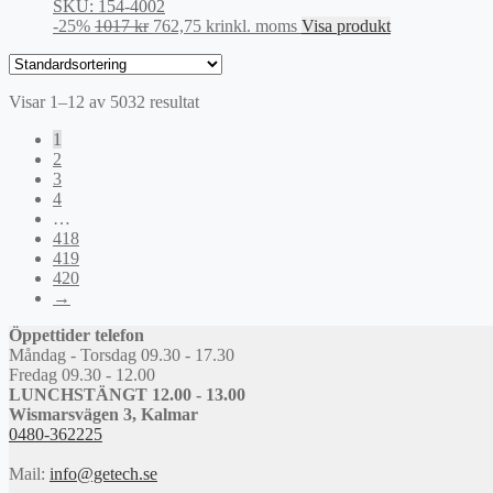
SKU: 154-4002
Det
Det
-25%
1017
kr
762,75
kr
inkl. moms
Visa produkt
ursprungliga
nuvarande
priset
priset
var:
är:
Visar 1–12 av 5032 resultat
1017 kr.
762,75 kr.
1
2
3
4
…
418
419
420
→
Öppettider telefon
Måndag - Torsdag 09.30 - 17.30
Fredag 09.30 - 12.00
LUNCHSTÄNGT 12.00 - 13.00
Wismarsvägen 3, Kalmar
0480-362225
Mail:
info@getech.se