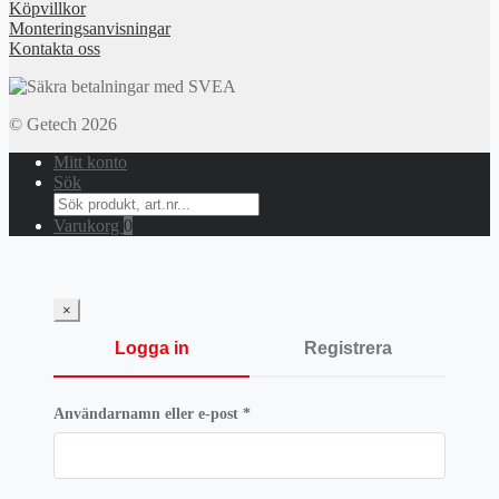
Köpvillkor
Monteringsanvisningar
Kontakta oss
© Getech 2026
Mitt konto
Sök
Search
for:
Varukorg
0
×
Logga in
Registrera
Obligatoriskt
Användarnamn eller e-post
*