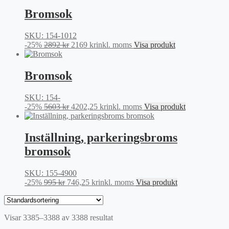
priset
priset
var:
är:
Bromsok
1945 kr.
1458,75 kr.
SKU: 154-1012
Det
Det
-25%
2892
kr
2169
kr
inkl. moms
Visa produkt
ursprungliga
nuvarande
priset
priset
var:
är:
Bromsok
2892 kr.
2169 kr.
SKU: 154-
Det
Det
-25%
5603
kr
4202,25
kr
inkl. moms
Visa produkt
ursprungliga
nuvarande
priset
priset
var:
är:
Inställning, parkeringsbroms
5603 kr.
4202,25 kr.
bromsok
SKU: 155-4900
Det
Det
-25%
995
kr
746,25
kr
inkl. moms
Visa produkt
ursprungliga
nuvarande
priset
priset
var:
är:
Visar 3385–3388 av 3388 resultat
995 kr.
746,25 kr.