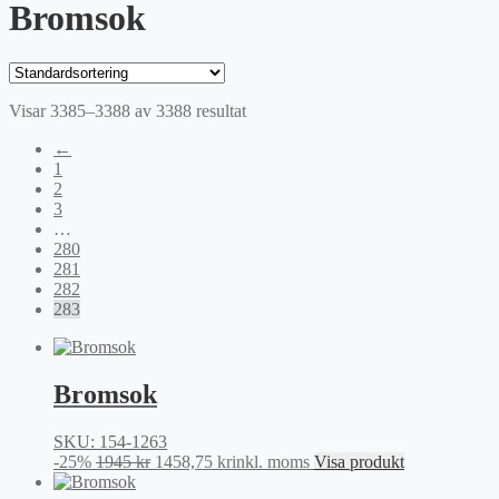
Bromsok
Visar 3385–3388 av 3388 resultat
←
1
2
3
…
280
281
282
283
Bromsok
SKU: 154-1263
Det
Det
-25%
1945
kr
1458,75
kr
inkl. moms
Visa produkt
ursprungliga
nuvarande