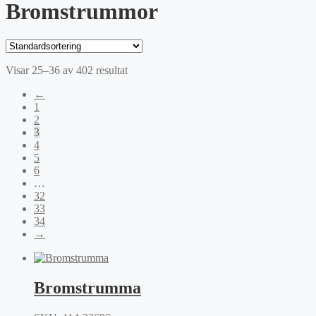
Bromstrummor
Visar 25–36 av 402 resultat
←
1
2
3
4
5
6
…
32
33
34
→
Bromstrumma