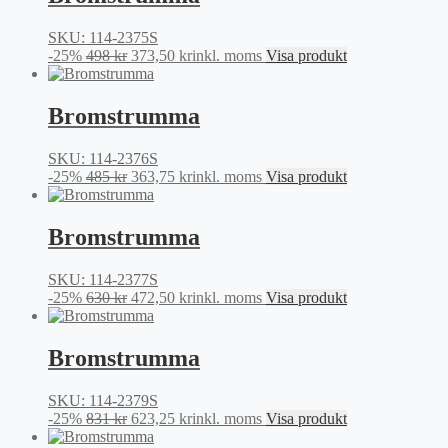
894 kr.
670,50 kr.
SKU: 114-2375S
Det
Det
-25%
498
kr
373,50
kr
inkl. moms
Visa produkt
ursprungliga
nuvarande
priset
priset
var:
är:
Bromstrumma
498 kr.
373,50 kr.
SKU: 114-2376S
Det
Det
-25%
485
kr
363,75
kr
inkl. moms
Visa produkt
ursprungliga
nuvarande
priset
priset
var:
är:
Bromstrumma
485 kr.
363,75 kr.
SKU: 114-2377S
Det
Det
-25%
630
kr
472,50
kr
inkl. moms
Visa produkt
ursprungliga
nuvarande
priset
priset
var:
är:
Bromstrumma
630 kr.
472,50 kr.
SKU: 114-2379S
Det
Det
-25%
831
kr
623,25
kr
inkl. moms
Visa produkt
ursprungliga
nuvarande