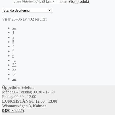
Det
Det
-25%
766
kr
574,50
kr
inkl. moms
Visa produkt
ursprungliga
nuvarande
priset
priset
var:
är:
Visar 25–36 av 402 resultat
766 kr.
574,50 kr.
←
1
2
3
4
5
6
…
32
33
34
→
Öppettider telefon
Måndag - Torsdag 09.30 - 17.30
Fredag 09.30 - 12.00
LUNCHSTÄNGT 12.00 - 13.00
Wismarsvägen 3, Kalmar
0480-362225