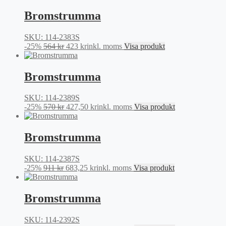
priset
priset
var:
är:
Bromstrumma
831 kr.
623,25 kr.
SKU: 114-2383S
Det
Det
-25%
564
kr
423
kr
inkl. moms
Visa produkt
ursprungliga
nuvarande
priset
priset
var:
är:
Bromstrumma
564 kr.
423 kr.
SKU: 114-2389S
Det
Det
-25%
570
kr
427,50
kr
inkl. moms
Visa produkt
ursprungliga
nuvarande
priset
priset
var:
är:
Bromstrumma
570 kr.
427,50 kr.
SKU: 114-2387S
Det
Det
-25%
911
kr
683,25
kr
inkl. moms
Visa produkt
ursprungliga
nuvarande
priset
priset
var:
är:
Bromstrumma
911 kr.
683,25 kr.
SKU: 114-2392S