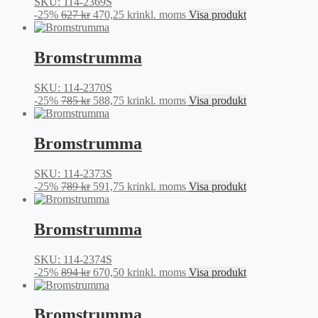
SKU: 114-2369S
Det
Det
-25%
627
kr
470,25
kr
inkl. moms
Visa produkt
ursprungliga
nuvarande
priset
priset
var:
är:
Bromstrumma
627 kr.
470,25 kr.
SKU: 114-2370S
Det
Det
-25%
785
kr
588,75
kr
inkl. moms
Visa produkt
ursprungliga
nuvarande
priset
priset
var:
är:
Bromstrumma
785 kr.
588,75 kr.
SKU: 114-2373S
Det
Det
-25%
789
kr
591,75
kr
inkl. moms
Visa produkt
ursprungliga
nuvarande
priset
priset
var:
är:
Bromstrumma
789 kr.
591,75 kr.
SKU: 114-2374S
Det
Det
-25%
894
kr
670,50
kr
inkl. moms
Visa produkt
ursprungliga
nuvarande
priset
priset
var:
är:
Bromstrumma