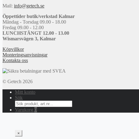
Mail:
info@getech.se
Öppettider butik/verkstad Kalmar
Måndag - Torsdag 09.00 - 18.00
Fredag 09.00 - 12.00
LUNCHSTÄNGT 12.00 - 13.00
Wismarsvägen 3, Kalmar
Köpvillkor
Monteringsanvisningar
Kontakta oss
© Getech 2026
Mitt konto
Sök
Search
for:
Varukorg
0
×