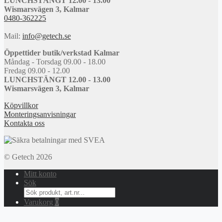
LUNCHSTÄNGT 12.00 - 13.00
Wismarsvägen 3, Kalmar
0480-362225
Mail:
info@getech.se
Öppettider butik/verkstad Kalmar
Måndag - Torsdag 09.00 - 18.00
Fredag 09.00 - 12.00
LUNCHSTÄNGT 12.00 - 13.00
Wismarsvägen 3, Kalmar
Köpvillkor
Monteringsanvisningar
Kontakta oss
© Getech 2026
Mitt konto
Sök
Search
for:
Varukorg
0