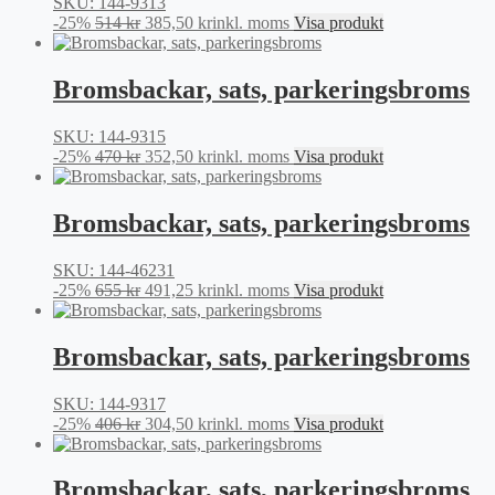
SKU: 144-9313
Det
Det
-25%
514
kr
385,50
kr
inkl. moms
Visa produkt
ursprungliga
nuvarande
priset
priset
var:
är:
Bromsbackar, sats, parkeringsbroms
514 kr.
385,50 kr.
SKU: 144-9315
Det
Det
-25%
470
kr
352,50
kr
inkl. moms
Visa produkt
ursprungliga
nuvarande
priset
priset
var:
är:
Bromsbackar, sats, parkeringsbroms
470 kr.
352,50 kr.
SKU: 144-46231
Det
Det
-25%
655
kr
491,25
kr
inkl. moms
Visa produkt
ursprungliga
nuvarande
priset
priset
var:
är:
Bromsbackar, sats, parkeringsbroms
655 kr.
491,25 kr.
SKU: 144-9317
Det
Det
-25%
406
kr
304,50
kr
inkl. moms
Visa produkt
ursprungliga
nuvarande
priset
priset
var:
är:
Bromsbackar, sats, parkeringsbroms