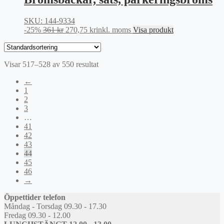
440 kr.
330 kr.
SKU: 144-9334
Det
Det
-25%
361
kr
270,75
kr
inkl. moms
Visa produkt
ursprungliga
nuvarande
priset
priset
var:
är:
Visar 517–528 av 550 resultat
361 kr.
270,75 kr.
←
1
2
3
…
41
42
43
44
45
46
→
Öppettider telefon
Måndag - Torsdag 09.30 - 17.30
Fredag 09.30 - 12.00