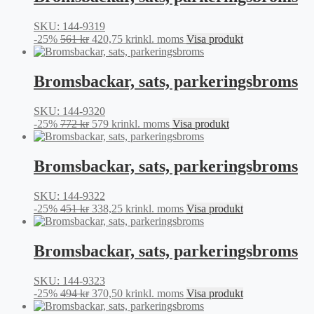
406 kr.
304,50 kr.
SKU: 144-9319
Det
Det
-25%
561
kr
420,75
kr
inkl. moms
Visa produkt
ursprungliga
nuvarande
priset
priset
var:
är:
Bromsbackar, sats, parkeringsbroms
561 kr.
420,75 kr.
SKU: 144-9320
Det
Det
-25%
772
kr
579
kr
inkl. moms
Visa produkt
ursprungliga
nuvarande
priset
priset
var:
är:
Bromsbackar, sats, parkeringsbroms
772 kr.
579 kr.
SKU: 144-9322
Det
Det
-25%
451
kr
338,25
kr
inkl. moms
Visa produkt
ursprungliga
nuvarande
priset
priset
var:
är:
Bromsbackar, sats, parkeringsbroms
451 kr.
338,25 kr.
SKU: 144-9323
Det
Det
-25%
494
kr
370,50
kr
inkl. moms
Visa produkt
ursprungliga
nuvarande