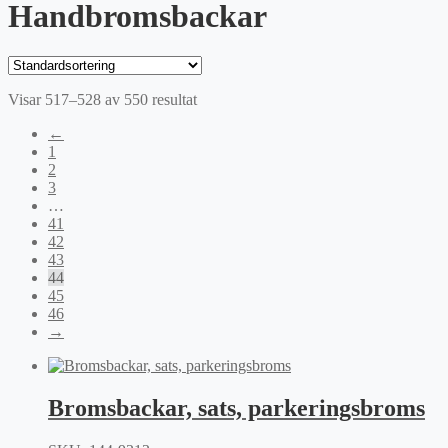
Handbromsbackar
Visar 517–528 av 550 resultat
←
1
2
3
…
41
42
43
44
45
46
→
Bromsbackar, sats, parkeringsbroms