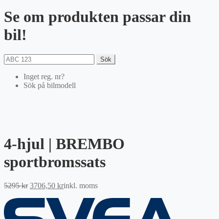
Se om produkten passar din
bil!
Sök
Inget reg. nr?
Sök på bilmodell
4-hjul | BREMBO
sportbromssats
Det
Det
5295
kr
3706,50
kr
inkl. moms
ursprungliga
nuvarande
priset
priset
var:
är: