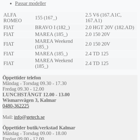
Passar modeller
ALFA
2.5 V6 (167.A1C,
155 (167_)
ROMEO
167.A1)
FIAT
BRAVO I (182_)
2.0 HGT 20V (182.AD)
FIAT
MAREA (185_)
2.0 150 20V
MAREA Weekend
FIAT
2.0 150 20V
(185_)
FIAT
MAREA (185_)
2.4 TD 125
MAREA Weekend
FIAT
2.4 TD 125
(185_)
Öppettider telefon
Måndag - Torsdag 09.30 - 17.30
Fredag 09.30 - 12.00
LUNCHSTÄNGT 12.00 - 13.00
Wismarsvägen 3, Kalmar
0480-362225
Mail:
info@getech.se
Öppettider butik/verkstad Kalmar
Måndag - Torsdag 09.00 - 18.00
Fredag 09.00 - 12.00