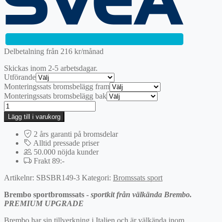
5295 kr.
3706,50 kr.
Delbetalning från
216
kr
/månad
Skickas inom 2-5 arbetsdagar.
Utförande
Monteringssats bromsbelägg fram
Monteringssats bromsbelägg bak
4-
hjul
Lägg till i varukorg
|
BREMBO
2 års garanti på bromsdelar
sportbromssats
Alltid pressade priser
mängd
50.000 nöjda kunder
Frakt 89:-
Artikelnr:
SBSBR149-3
Kategori:
Bromssats sport
Brembo sportbromssats -
sportkit från välkända Brembo.
PREMIUM UPGRADE
Brembo har sin tillverkning i Italien och är välkända inom