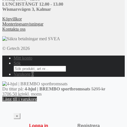
LUNCHSTÄNGT 12.00 - 13.00
Wismarsvägen 3, Kalmar
Köpvillkor
Monteringsanvisningar
Kontakta oss
© Getech 2026
Mitt konto
Sök
Search
for:
Varukorg
0
Det
Du tittar på:
4-hjul | BREMBO sportbromssats
5295
kr
Det
ursprunglig
3706,50
kr
inkl. moms
nuvarande
priset
Lägg till i varukorg
priset
var:
är:
5295 kr.
3706,50 kr.
×
Logga in
Registrera