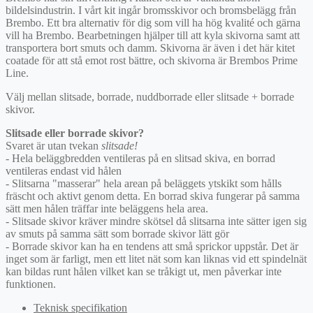
bildelsindustrin. I vårt kit ingår bromsskivor och bromsbelägg från
Brembo. Ett bra alternativ för dig som vill ha hög kvalité och gärna
vill ha Brembo. Bearbetningen hjälper till att kyla skivorna samt att
transportera bort smuts och damm. Skivorna är även i det här kitet
coatade för att stå emot rost bättre, och skivorna är Brembos Prime
Line.
Välj mellan slitsade, borrade, nuddborrade eller slitsade + borrade
skivor.
Slitsade eller borrade skivor?
Svaret är utan tvekan
slitsade!
- Hela beläggbredden ventileras på en slitsad skiva, en borrad
ventileras endast vid hålen
- Slitsarna "masserar" hela arean på beläggets ytskikt som hålls
fräscht och aktivt genom detta. En borrad skiva fungerar på samma
sätt men hålen träffar inte beläggens hela area.
- Slitsade skivor kräver mindre skötsel då slitsarna inte sätter igen sig
av smuts på samma sätt som borrade skivor lätt gör
- Borrade skivor kan ha en tendens att små sprickor uppstår. Det är
inget som är farligt, men ett litet nät som kan liknas vid ett spindelnät
kan bildas runt hålen vilket kan se tråkigt ut, men påverkar inte
funktionen.
Teknisk specifikation