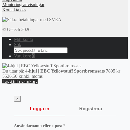
Monteringsanvisningar
Kontakta oss
© Getech 2026
Mitt konto
Sök
Search
for:
Varukorg
0
Det
Du tittar på:
4-hjul | EBC Yellowstuff Sportbromssats
7895
kr
Det
urspr
5526,50
kr
inkl. moms
nuvarande
priset
Lägg till i varukorg
priset
var:
är:
7895 
5526,50 kr.
×
Logga in
Registrera
Obligatoriskt
Användarnamn eller e-post
*