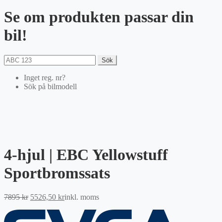
Se om produkten passar din
bil!
Sök
Inget reg. nr?
Sök på bilmodell
4-hjul | EBC Yellowstuff
Sportbromssats
Det
Det
7895
kr
5526,50
kr
inkl. moms
ursprungliga
nuvarande
priset
priset