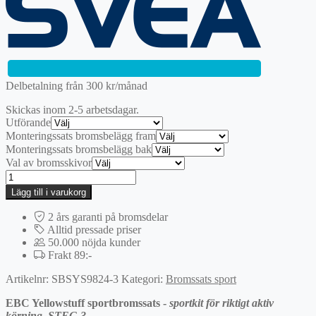
var:
är:
7895 kr.
5526,50 kr.
Delbetalning från
300
kr
/månad
Skickas inom 2-5 arbetsdagar.
Utförande
Monteringssats bromsbelägg fram
Monteringssats bromsbelägg bak
Val av bromsskivor
4-
hjul
Lägg till i varukorg
|
EBC
2 års garanti på bromsdelar
Yellowstuff
Alltid pressade priser
Sportbromssats
50.000 nöjda kunder
mängd
Frakt 89:-
Artikelnr:
SBSYS9824-3
Kategori:
Bromssats sport
EBC Yellowstuff sportbromssats -
sportkit för riktigt aktiv
körning. STEG 3