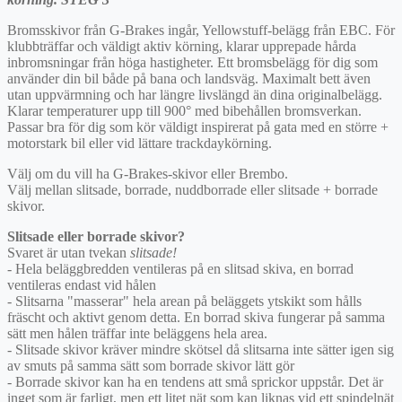
Bromsskivor från G-Brakes ingår, Yellowstuff-belägg från EBC. För
klubbträffar och väldigt aktiv körning, klarar upprepade hårda
inbromsningar från höga hastigheter. Ett bromsbelägg för dig som
använder din bil både på bana och landsväg. Maximalt bett även
utan uppvärmning och har längre livslängd än dina originalbelägg.
Klarar temperaturer upp till 900° med bibehållen bromsverkan.
Passar bra för dig som kör väldigt inspirerat på gata med en större +
motorstark bil eller vid lättare trackdaykörning.
Välj om du vill ha G-Brakes-skivor eller Brembo.
Välj mellan slitsade, borrade, nuddborrade eller slitsade + borrade
skivor.
Slitsade eller borrade skivor?
Svaret är utan tvekan
slitsade!
- Hela beläggbredden ventileras på en slitsad skiva, en borrad
ventileras endast vid hålen
- Slitsarna "masserar" hela arean på beläggets ytskikt som hålls
fräscht och aktivt genom detta. En borrad skiva fungerar på samma
sätt men hålen träffar inte beläggens hela area.
- Slitsade skivor kräver mindre skötsel då slitsarna inte sätter igen sig
av smuts på samma sätt som borrade skivor lätt gör
- Borrade skivor kan ha en tendens att små sprickor uppstår. Det är
inget som är farligt, men ett litet nät som kan liknas vid ett spindelnät