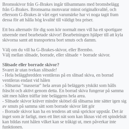
Bromsskivor från G-Brakes ingår tillsammans med bromsbelägg
från G-Brakes. Bromsarna motsvarar minst originalkvalité, och
eftersom G-Brakes är vårt eget varumärke har vi noga tagit fram
dessa för att hålla hög kvalité till väldigt bra priser.
Ett bra alternativ för dig som kör normalt men vill ha ett sportigare
utseende med bearbetade skivor! Bearbetningen hjälper till att kyla
skivorna samt att transportera bort smuts och damm.
Välj om du vill ha G-Brakes-skivor, eller Brembo.
Välj mellan slitsade, borrade, eller slitsade + borrade skivor.
Slitsade eller borrade skivor?
Svaret är utan tvekan
slitsade!
- Hela beläggbredden ventileras på en slitsad skiva, en borrad
ventileras endast vid hålen
- Slitsarna "masserar" hela arean på beläggets ytskikt som hålls
fräscht och aktivt genom detta. En borrad skiva fungerar på samma
sätt men hålen träffar inte beläggens hela area.
- Slitsade skivor kräver mindre skötsel då slitsarna inte sätter igen sig
av smuts på samma sätt som borrade skivor lätt gör
- Borrade skivor kan ha en tendens att små sprickor uppstår. Det är
inget som är farligt, men ett litet nät som kan liknas vid ett spindelnät
kan bildas runt hålen vilket kan se tråkigt ut, men påverkar inte
funktionen.