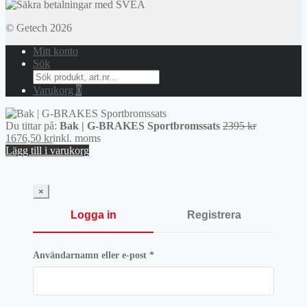
© Getech 2026
Mitt konto
Sök
Search
for:
Varukorg
0
Det
Du tittar på:
Bak | G-BRAKES Sportbromssats
2395
kr
Det
ursprunglig
1676,50
kr
inkl. moms
nuvarande
priset
Lägg till i varukorg
priset
var:
är:
2395 kr.
1676,50 kr.
×
Logga in
Registrera
Obligatoriskt
Användarnamn eller e-post
*