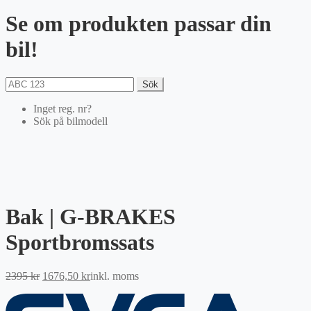
Se om produkten passar din
bil!
Sök
Inget reg. nr?
Sök på bilmodell
Bak | G-BRAKES
Sportbromssats
Det
Det
2395
kr
1676,50
kr
inkl. moms
ursprungliga
nuvarande
priset
priset