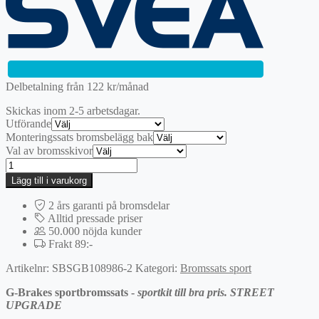
var:
är:
2395 kr.
1676,50 kr.
Delbetalning från
122
kr
/månad
Skickas inom 2-5 arbetsdagar.
Utförande
Monteringssats bromsbelägg bak
Val av bromsskivor
Bak
|
Lägg till i varukorg
G-
BRAKES
2 års garanti på bromsdelar
Sportbromssats
Alltid pressade priser
mängd
50.000 nöjda kunder
Frakt 89:-
Artikelnr:
SBSGB108986-2
Kategori:
Bromssats sport
G-Brakes sportbromssats -
sportkit till bra pris. STREET
UPGRADE