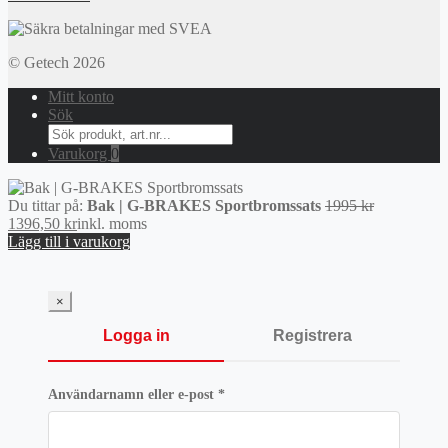
© Getech 2026
Mitt konto
Sök
Search
for:
Varukorg
0
Det
Du tittar på:
Bak | G-BRAKES Sportbromssats
1995
kr
Det
ursprunglig
1396,50
kr
inkl. moms
nuvarande
priset
Lägg till i varukorg
priset
var:
är:
1995 kr.
1396,50 kr.
×
Logga in
Registrera
Obligatoriskt
Användarnamn eller e-post
*