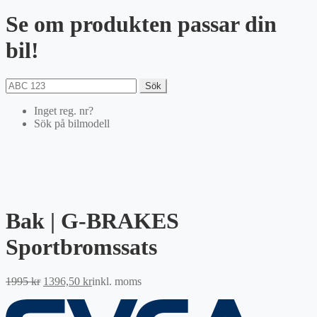
Se om produkten passar din
bil!
Sök
Inget reg. nr?
Sök på bilmodell
Bak | G-BRAKES
Sportbromssats
Det
Det
1995
kr
1396,50
kr
inkl. moms
ursprungliga
nuvarande
priset
priset