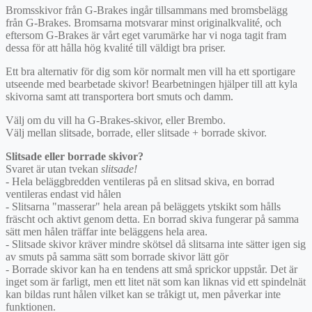
Bromsskivor från G-Brakes ingår tillsammans med bromsbelägg
från G-Brakes. Bromsarna motsvarar minst originalkvalité, och
eftersom G-Brakes är vårt eget varumärke har vi noga tagit fram
dessa för att hålla hög kvalité till väldigt bra priser.
Ett bra alternativ för dig som kör normalt men vill ha ett sportigare
utseende med bearbetade skivor! Bearbetningen hjälper till att kyla
skivorna samt att transportera bort smuts och damm.
Välj om du vill ha G-Brakes-skivor, eller Brembo.
Välj mellan slitsade, borrade, eller slitsade + borrade skivor.
Slitsade eller borrade skivor?
Svaret är utan tvekan
slitsade!
- Hela beläggbredden ventileras på en slitsad skiva, en borrad
ventileras endast vid hålen
- Slitsarna "masserar" hela arean på beläggets ytskikt som hålls
fräscht och aktivt genom detta. En borrad skiva fungerar på samma
sätt men hålen träffar inte beläggens hela area.
- Slitsade skivor kräver mindre skötsel då slitsarna inte sätter igen sig
av smuts på samma sätt som borrade skivor lätt gör
- Borrade skivor kan ha en tendens att små sprickor uppstår. Det är
inget som är farligt, men ett litet nät som kan liknas vid ett spindelnät
kan bildas runt hålen vilket kan se tråkigt ut, men påverkar inte
funktionen.