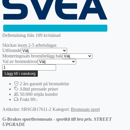
var:
är:
1995 kr.
1396,50 kr.
Delbetalning från
109
kr
/månad
Skickas inom 2-5 arbetsdagar.
Utförande
Monteringssats bromsbelägg bak
Val av bromsskivor
Bak
|
Lägg till i varukorg
G-
BRAKES
2 års garanti på bromsdelar
Sportbromssats
Alltid pressade priser
mängd
50.000 nöjda kunder
Frakt 89:-
Artikelnr:
SBSGB17611-2
Kategori:
Bromssats sport
G-Brakes sportbromssats -
sportkit till bra pris. STREET
UPGRADE