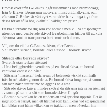
Bromsskivor från G-Brakes ingår tillsammans med bromsbelägg
från G-Brakes. Bromsarna motsvarar minst originalkvalité, och
eftersom G-Brakes är vårt eget varumärke har vi noga tagit fram
dessa för att hålla hög kvalité till väldigt bra priser.
Ett bra alternativ för dig som kör normalt men vill ha ett sportigare
utseende med bearbetade skivor! Bearbetningen hjälper till att kyla
skivorna samt att transportera bort smuts och damm.
Välj om du vill ha G-Brakes-skivor, eller Brembo.
Välj mellan slitsade, borrade, eller slitsade + borrade skivor.
Slitsade eller borrade skivor?
Svaret är utan tvekan
slitsade!
- Hela beläggbredden ventileras på en slitsad skiva, en borrad
ventileras endast vid hålen
- Slitsarna "masserar" hela arean på beläggets ytskikt som hålls
fräscht och aktivt genom detta. En borrad skiva fungerar på samma
sätt men hålen träffar inte beläggens hela area.
- Slitsade skivor kräver mindre skötsel då slitsarna inte sätter igen sig
av smuts på samma sätt som borrade skivor lätt gör
- Borrade skivor kan ha en tendens att små sprickor uppstår. Det är
inget som är farligt, men ett litet nät som kan liknas vid ett spindelnät
kan bildas runt hålen vilket kan se tråkigt ut, men påverkar inte