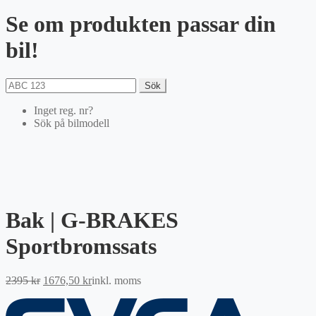
Se om produkten passar din
bil!
Sök
Inget reg. nr?
Sök på bilmodell
Bak | G-BRAKES
Sportbromssats
Det
Det
2395
kr
1676,50
kr
inkl. moms
ursprungliga
nuvarande
priset
priset