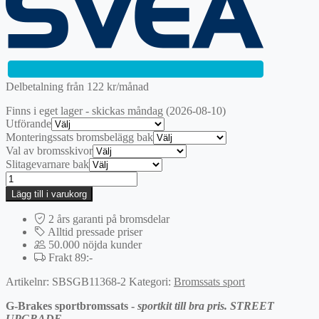
var:
är:
2395 kr.
1676,50 kr.
Delbetalning från
122
kr
/månad
Finns i eget lager - skickas måndag (2026-08-10)
Utförande
Monteringssats bromsbelägg bak
Val av bromsskivor
Slitagevarnare bak
Bak
|
Lägg till i varukorg
G-
BRAKES
2 års garanti på bromsdelar
Sportbromssats
Alltid pressade priser
mängd
50.000 nöjda kunder
Frakt 89:-
Artikelnr:
SBSGB11368-2
Kategori:
Bromssats sport
G-Brakes sportbromssats -
sportkit till bra pris. STREET
UPGRADE