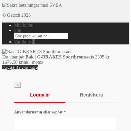
© Getech 2026
Mitt konto
Sök
Search
for:
Varukorg
0
Det
Du tittar på:
Bak | G-BRAKES Sportbromssats
2395
kr
Det
ursprunglig
1676,50
kr
inkl. moms
nuvarande
priset
Lägg till i varukorg
priset
var:
är:
2395 kr.
1676,50 kr.
×
Logga in
Registrera
Obligatoriskt
Användarnamn eller e-post
*