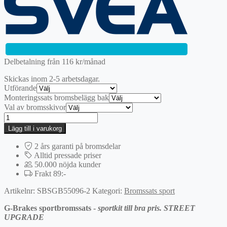
var:
är:
2195 kr.
1536,50 kr.
Delbetalning från
116
kr
/månad
Skickas inom 2-5 arbetsdagar.
Utförande
Monteringssats bromsbelägg bak
Val av bromsskivor
Bak
|
Lägg till i varukorg
G-
BRAKES
2 års garanti på bromsdelar
Sportbromssats
Alltid pressade priser
mängd
50.000 nöjda kunder
Frakt 89:-
Artikelnr:
SBSGB55096-2
Kategori:
Bromssats sport
G-Brakes sportbromssats -
sportkit till bra pris. STREET
UPGRADE