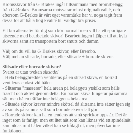
Bromsskivor från G-Brakes ingår tillsammans med bromsbelägg
från G-Brakes. Bromsarna motsvarar minst originalkvalité, och
eftersom G-Brakes är vårt eget varumärke har vi noga tagit fram
dessa för att hålla hög kvalité till väldigt bra priser.
Ett bra alternativ för dig som kör normalt men vill ha ett sportigare
utseende med bearbetade skivor! Bearbetningen hjälper till att kyla
skivorna samt att transportera bort smuts och damm.
Välj om du vill ha G-Brakes-skivor, eller Brembo.
Välj mellan slitsade, borrade, eller slitsade + borrade skivor.
Slitsade eller borrade skivor?
Svaret är utan tvekan
slitsade!
- Hela beläggbredden ventileras på en slitsad skiva, en borrad
ventileras endast vid hålen
- Slitsarna "masserar" hela arean på beläggets ytskikt som hålls
fräscht och aktivt genom detta. En borrad skiva fungerar på samma
sätt men hålen träffar inte beläggens hela area.
- Slitsade skivor kräver mindre skötsel då slitsarna inte sätter igen sig
av smuts på samma sätt som borrade skivor lätt gör
- Borrade skivor kan ha en tendens att små sprickor uppstår. Det är
inget som är farligt, men ett litet nät som kan liknas vid ett spindelnät
kan bildas runt hålen vilket kan se tråkigt ut, men påverkar inte
funktionen.