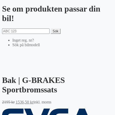
Se om produkten passar din
bil!
Sök
Inget reg. nr?
Sök på bilmodell
Bak | G-BRAKES
Sportbromssats
Det
Det
2195
kr
1536,50
kr
inkl. moms
ursprungliga
nuvarande
priset
priset