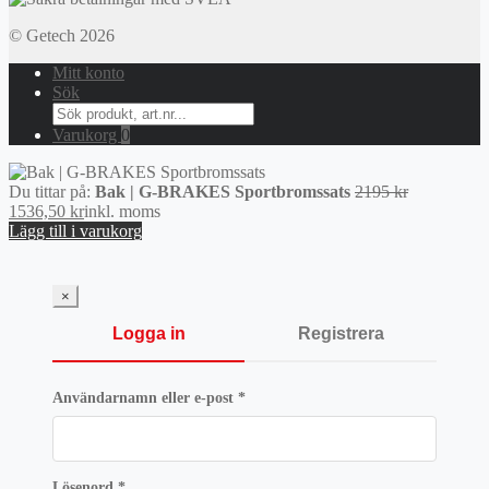
© Getech 2026
Mitt konto
Sök
Search
for:
Varukorg
0
Det
Du tittar på:
Bak | G-BRAKES Sportbromssats
2195
kr
Det
ursprunglig
1536,50
kr
inkl. moms
nuvarande
priset
Lägg till i varukorg
priset
var:
är:
2195 kr.
1536,50 kr.
×
Logga in
Registrera
Obligatoriskt
Användarnamn eller e-post
*
Obligatoriskt
Lösenord
*