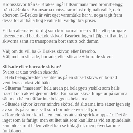
Bromsskivor från G-Brakes ingår tillsammans med bromsbelägg
från G-Brakes. Bromsarna motsvarar minst originalkvalité, och
eftersom G-Brakes är vårt eget varumärke har vi noga tagit fram
dessa för att hålla hög kvalité till väldigt bra priser.
Ett bra alternativ för dig som kör normalt men vill ha ett sportigare
utseende med bearbetade skivor! Bearbetningen hjälper till att kyla
skivorna samt att transportera bort smuts och damm.
Välj om du vill ha G-Brakes-skivor, eller Brembo.
Välj mellan slitsade, borrade, eller slitsade + borrade skivor.
Slitsade eller borrade skivor?
Svaret är utan tvekan
slitsade!
- Hela beläggbredden ventileras på en slitsad skiva, en borrad
ventileras endast vid hålen
- Slitsarna "masserar" hela arean på beläggets ytskikt som hålls
fräscht och aktivt genom detta. En borrad skiva fungerar på samma
sätt men hålen träffar inte beläggens hela area.
- Slitsade skivor kräver mindre skötsel då slitsarna inte sätter igen sig
av smuts på samma sätt som borrade skivor lätt gör
- Borrade skivor kan ha en tendens att små sprickor uppstår. Det är
inget som är farligt, men ett litet nät som kan liknas vid ett spindelnät
kan bildas runt hålen vilket kan se tråkigt ut, men påverkar inte
funktionen.