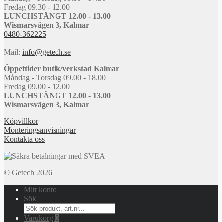
Fredag 09.30 - 12.00
LUNCHSTÄNGT 12.00 - 13.00
Wismarsvägen 3, Kalmar
0480-362225
Mail:
info@getech.se
Öppettider butik/verkstad Kalmar
Måndag - Torsdag 09.00 - 18.00
Fredag 09.00 - 12.00
LUNCHSTÄNGT 12.00 - 13.00
Wismarsvägen 3, Kalmar
Köpvillkor
Monteringsanvisningar
Kontakta oss
© Getech 2026
Mitt konto
Sök
Search
for:
Varukorg
0