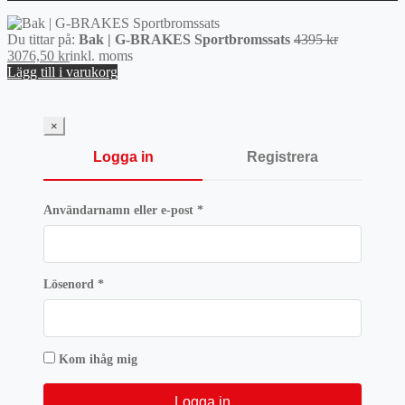
Det
Du tittar på:
Bak | G-BRAKES Sportbromssats
4395
kr
Det
ursprunglig
3076,50
kr
inkl. moms
nuvarande
priset
Lägg till i varukorg
priset
var:
är:
4395 kr.
3076,50 kr.
×
Logga in
Registrera
Obligatoriskt
Användarnamn eller e-post
*
Obligatoriskt
Lösenord
*
Kom ihåg mig
Logga in