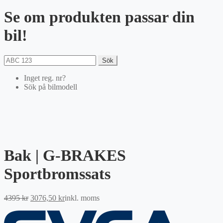
Se om produkten passar din
bil!
Sök
Inget reg. nr?
Sök på bilmodell
Bak | G-BRAKES
Sportbromssats
Det
Det
4395
kr
3076,50
kr
inkl. moms
ursprungliga
nuvarande
priset
priset