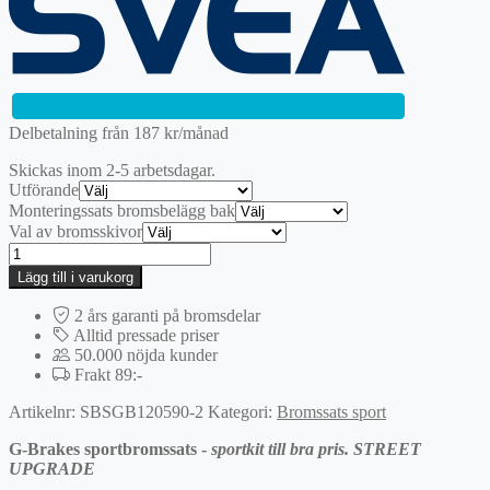
var:
är:
4395 kr.
3076,50 kr.
Delbetalning från
187
kr
/månad
Skickas inom 2-5 arbetsdagar.
Utförande
Monteringssats bromsbelägg bak
Val av bromsskivor
Bak
|
Lägg till i varukorg
G-
BRAKES
2 års garanti på bromsdelar
Sportbromssats
Alltid pressade priser
mängd
50.000 nöjda kunder
Frakt 89:-
Artikelnr:
SBSGB120590-2
Kategori:
Bromssats sport
G-Brakes sportbromssats -
sportkit till bra pris. STREET
UPGRADE