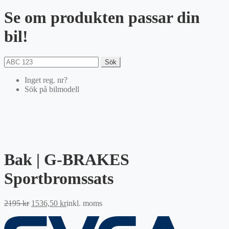
Se om produkten passar din
bil!
Sök
Inget reg. nr?
Sök på bilmodell
Bak | G-BRAKES
Sportbromssats
Det
Det
2195
kr
1536,50
kr
inkl. moms
ursprungliga
nuvarande
priset
priset