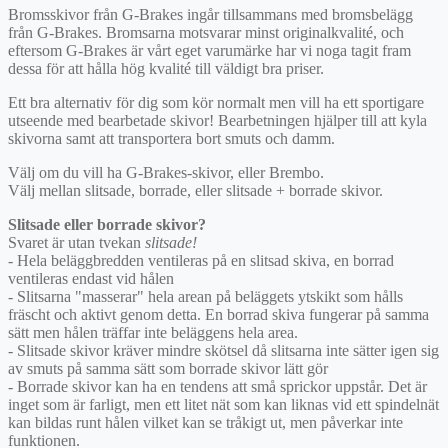
Bromsskivor från G-Brakes ingår tillsammans med bromsbelägg
från G-Brakes. Bromsarna motsvarar minst originalkvalité, och
eftersom G-Brakes är vårt eget varumärke har vi noga tagit fram
dessa för att hålla hög kvalité till väldigt bra priser.
Ett bra alternativ för dig som kör normalt men vill ha ett sportigare
utseende med bearbetade skivor! Bearbetningen hjälper till att kyla
skivorna samt att transportera bort smuts och damm.
Välj om du vill ha G-Brakes-skivor, eller Brembo.
Välj mellan slitsade, borrade, eller slitsade + borrade skivor.
Slitsade eller borrade skivor?
Svaret är utan tvekan
slitsade!
- Hela beläggbredden ventileras på en slitsad skiva, en borrad
ventileras endast vid hålen
- Slitsarna "masserar" hela arean på beläggets ytskikt som hålls
fräscht och aktivt genom detta. En borrad skiva fungerar på samma
sätt men hålen träffar inte beläggens hela area.
- Slitsade skivor kräver mindre skötsel då slitsarna inte sätter igen sig
av smuts på samma sätt som borrade skivor lätt gör
- Borrade skivor kan ha en tendens att små sprickor uppstår. Det är
inget som är farligt, men ett litet nät som kan liknas vid ett spindelnät
kan bildas runt hålen vilket kan se tråkigt ut, men påverkar inte
funktionen.