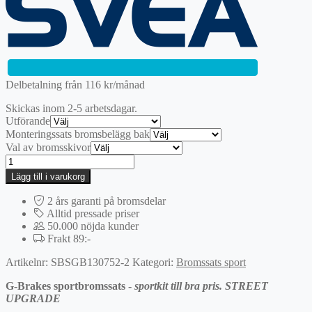
var:
är:
2195 kr.
1536,50 kr.
Delbetalning från
116
kr
/månad
Skickas inom 2-5 arbetsdagar.
Utförande
Monteringssats bromsbelägg bak
Val av bromsskivor
Bak
|
Lägg till i varukorg
G-
BRAKES
2 års garanti på bromsdelar
Sportbromssats
Alltid pressade priser
mängd
50.000 nöjda kunder
Frakt 89:-
Artikelnr:
SBSGB130752-2
Kategori:
Bromssats sport
G-Brakes sportbromssats -
sportkit till bra pris. STREET
UPGRADE