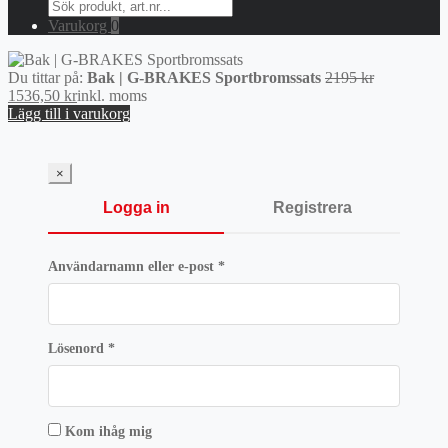
Search
for:
Varukorg
0
Det
Du tittar på:
Bak | G-BRAKES Sportbromssats
2195
kr
Det
ursprunglig
1536,50
kr
inkl. moms
nuvarande
priset
Lägg till i varukorg
priset
var:
är:
2195 kr.
1536,50 kr.
×
Logga in
Registrera
Obligatoriskt
Användarnamn eller e-post
*
Obligatoriskt
Lösenord
*
Kom ihåg mig