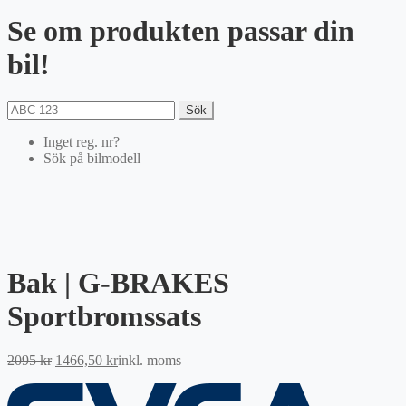
Se om produkten passar din
bil!
Sök
Inget reg. nr?
Sök på bilmodell
Bak | G-BRAKES
Sportbromssats
Det
Det
2095
kr
1466,50
kr
inkl. moms
ursprungliga
nuvarande
priset
priset