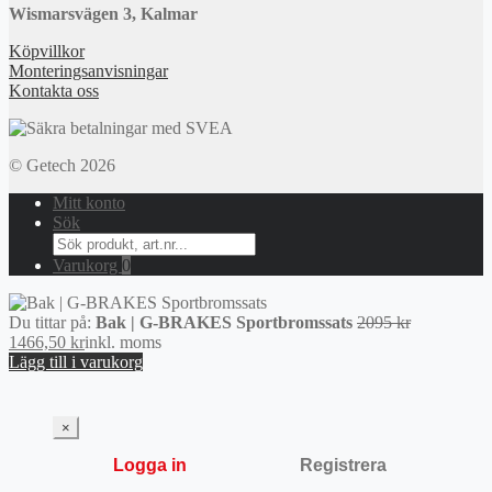
Wismarsvägen 3, Kalmar
Köpvillkor
Monteringsanvisningar
Kontakta oss
© Getech 2026
Mitt konto
Sök
Search
for:
Varukorg
0
Det
Du tittar på:
Bak | G-BRAKES Sportbromssats
2095
kr
Det
ursprunglig
1466,50
kr
inkl. moms
nuvarande
priset
Lägg till i varukorg
priset
var:
är:
2095 kr.
1466,50 kr.
×
Logga in
Registrera