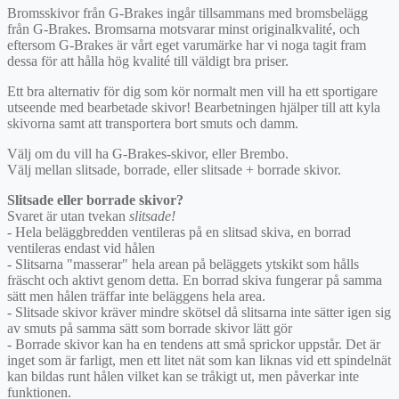
Bromsskivor från G-Brakes ingår tillsammans med bromsbelägg
från G-Brakes. Bromsarna motsvarar minst originalkvalité, och
eftersom G-Brakes är vårt eget varumärke har vi noga tagit fram
dessa för att hålla hög kvalité till väldigt bra priser.
Ett bra alternativ för dig som kör normalt men vill ha ett sportigare
utseende med bearbetade skivor! Bearbetningen hjälper till att kyla
skivorna samt att transportera bort smuts och damm.
Välj om du vill ha G-Brakes-skivor, eller Brembo.
Välj mellan slitsade, borrade, eller slitsade + borrade skivor.
Slitsade eller borrade skivor?
Svaret är utan tvekan
slitsade!
- Hela beläggbredden ventileras på en slitsad skiva, en borrad
ventileras endast vid hålen
- Slitsarna "masserar" hela arean på beläggets ytskikt som hålls
fräscht och aktivt genom detta. En borrad skiva fungerar på samma
sätt men hålen träffar inte beläggens hela area.
- Slitsade skivor kräver mindre skötsel då slitsarna inte sätter igen sig
av smuts på samma sätt som borrade skivor lätt gör
- Borrade skivor kan ha en tendens att små sprickor uppstår. Det är
inget som är farligt, men ett litet nät som kan liknas vid ett spindelnät
kan bildas runt hålen vilket kan se tråkigt ut, men påverkar inte
funktionen.