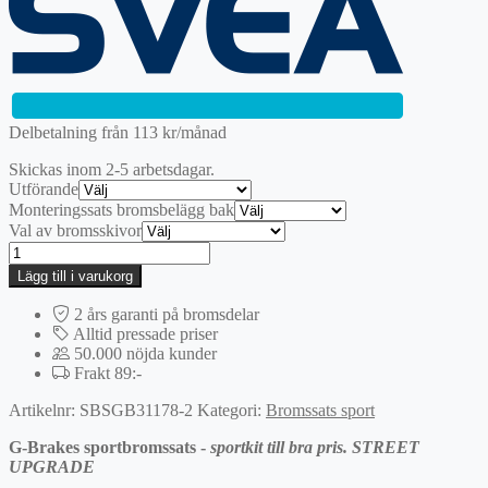
var:
är:
2095 kr.
1466,50 kr.
Delbetalning från
113
kr
/månad
Skickas inom 2-5 arbetsdagar.
Utförande
Monteringssats bromsbelägg bak
Val av bromsskivor
Bak
|
Lägg till i varukorg
G-
BRAKES
2 års garanti på bromsdelar
Sportbromssats
Alltid pressade priser
mängd
50.000 nöjda kunder
Frakt 89:-
Artikelnr:
SBSGB31178-2
Kategori:
Bromssats sport
G-Brakes sportbromssats -
sportkit till bra pris. STREET
UPGRADE