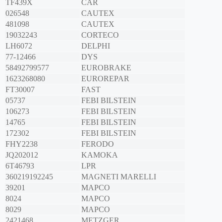
TF439X
CAR
026548
CAUTEX
481098
CAUTEX
19032243
CORTECO
LH6072
DELPHI
77-12466
DYS
58492799577
EUROBRAKE
1623268080
EUROREPAR
FT30007
FAST
05737
FEBI BILSTEIN
106273
FEBI BILSTEIN
14765
FEBI BILSTEIN
172302
FEBI BILSTEIN
FHY2238
FERODO
JQ202012
KAMOKA
6T46793
LPR
360219192245
MAGNETI MARELLI
39201
MAPCO
8024
MAPCO
8029
MAPCO
2421468
METZGER