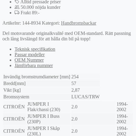
Alltid pressade priser
50.000 nöjda kunder
Frakt 89:-
Artikelnr:
144-8934
Kategori:
Handbromsbackar
Del motsvarande originalkvalité med OEM-standard. Rätt passning
och lång livslängd för att hålla din bil på topp!
Teknisk specifikation
Passar modeller
OEM Nummer
Jämförbara nummer
Invändig bromstrumdiameter [mm]
254
Bredd[mm]
57
Vikt [kg]
2,87
Bromssystem
LUCAS/TRW
JUMPER I
1994-
CITROËN
2.0
Flak/chassi (230)
2002
JUMPER I Buss
1994-
CITROËN
2.0
(230P)
2002
JUMPER I Skåp
1994-
CITROËN
2.0
(230L)
2002