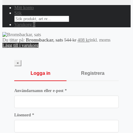
Mitt konto
Sök
Search
for:
Varukorg
0
Det
Det
Du tittar på:
Bromsbackar, sats
544
kr
408
kr
inkl. moms
ursprungliga
nuvarande
Lägg till i varukorg
priset
priset
var:
är:
544 kr.
408 kr.
×
Logga in
Registrera
Obligatoriskt
Användarnamn eller e-post
*
Obligatoriskt
Lösenord
*