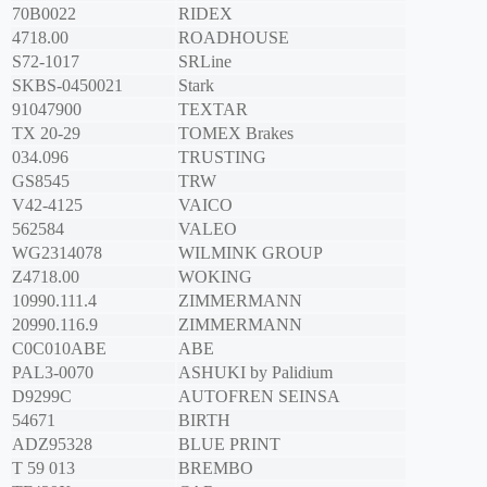
70B0022
RIDEX
4718.00
ROADHOUSE
S72-1017
SRLine
SKBS-0450021
Stark
91047900
TEXTAR
TX 20-29
TOMEX Brakes
034.096
TRUSTING
GS8545
TRW
V42-4125
VAICO
562584
VALEO
WG2314078
WILMINK GROUP
Z4718.00
WOKING
10990.111.4
ZIMMERMANN
20990.116.9
ZIMMERMANN
C0C010ABE
ABE
PAL3-0070
ASHUKI by Palidium
D9299C
AUTOFREN SEINSA
54671
BIRTH
ADZ95328
BLUE PRINT
T 59 013
BREMBO