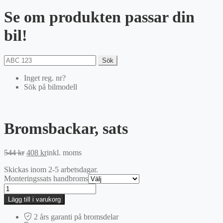
Se om produkten passar din
bil!
Sök
Inget reg. nr?
Sök på bilmodell
Bromsbackar, sats
Det
Det
544
kr
408
kr
inkl. moms
ursprungliga
nuvarande
Skickas inom 2-5 arbetsdagar.
priset
priset
Monteringssats handbroms
var:
är:
Bromsbackar,
544 kr.
408 kr.
sats
Lägg till i varukorg
mängd
2 års garanti på bromsdelar