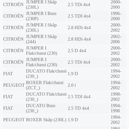
JUMPER I Skåp
2000-
CITROËN
2.5 TDi 4x4
(230L)
2000
JUMPER I Buss
1996-
CITROËN
2.5 TDI 4x4
(230P)
2000
JUMPER I Skåp
2000-
CITROËN
2.8 HDi 4x4
(230L)
2002
JUMPER I Skåp
2002-
CITROËN
2.8 HDi 4x4
(244)
2006
JUMPER I
2000-
CITROËN
2.5 D 4x4
Flak/chassi (230)
2002
JUMPER I
2000-
CITROËN
2.5 TDi 4x4
Flak/chassi (230)
2002
DUCATO Flak/chassi
1994-
FIAT
1.9 D
(230_)
2002
BOXER Flak/chassi
1994-
PEUGEOT
2.0 i
(ZCT_)
2002
DUCATO Flak/chassi
1998-
FIAT
2.5 TDI 4x4
(230_)
2002
DUCATO Buss
1994-
FIAT
2.5 TD 4x4
(230_)
1998
1994-
PEUGEOT
BOXER Skåp (230L)
1.9 D
2002
1994-