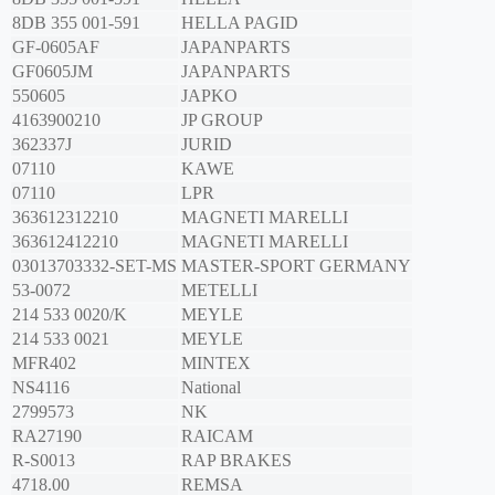
8DB 355 001-591
HELLA PAGID
GF-0605AF
JAPANPARTS
GF0605JM
JAPANPARTS
550605
JAPKO
4163900210
JP GROUP
362337J
JURID
07110
KAWE
07110
LPR
363612312210
MAGNETI MARELLI
363612412210
MAGNETI MARELLI
03013703332-SET-MS
MASTER-SPORT GERMANY
53-0072
METELLI
214 533 0020/K
MEYLE
214 533 0021
MEYLE
MFR402
MINTEX
NS4116
National
2799573
NK
RA27190
RAICAM
R-S0013
RAP BRAKES
4718.00
REMSA