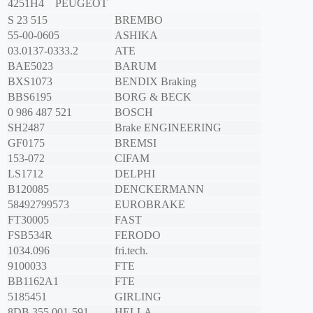
4251H4
PEUGEOT
S 23 515
BREMBO
55-00-0605
ASHIKA
03.0137-0333.2
ATE
BAE5023
BARUM
BXS1073
BENDIX Braking
BBS6195
BORG & BECK
0 986 487 521
BOSCH
SH2487
Brake ENGINEERING
GF0175
BREMSI
153-072
CIFAM
LS1712
DELPHI
B120085
DENCKERMANN
58492799573
EUROBRAKE
FT30005
FAST
FSB534R
FERODO
1034.096
fri.tech.
9100033
FTE
BB1162A1
FTE
5185451
GIRLING
8DB 355 001-591
HELLA