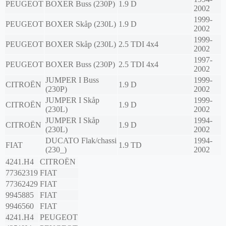
PEUGEOT
BOXER Buss (230P)
1.9 D
2002
1999-
PEUGEOT
BOXER Skåp (230L)
1.9 D
2002
1999-
PEUGEOT
BOXER Skåp (230L)
2.5 TDI 4x4
2002
1997-
PEUGEOT
BOXER Buss (230P)
2.5 TDI 4x4
2002
JUMPER I Buss
1999-
CITROËN
1.9 D
(230P)
2002
JUMPER I Skåp
1999-
CITROËN
1.9 D
(230L)
2002
JUMPER I Skåp
1994-
CITROËN
1.9 D
(230L)
2002
DUCATO Flak/chassi
1994-
FIAT
1.9 TD
(230_)
2002
4241.H4
CITROËN
77362319
FIAT
77362429
FIAT
9945885
FIAT
9946560
FIAT
4241.H4
PEUGEOT