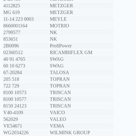
4112825
METZGER
MG 619
METZGER
11-14 223 0003
MEYLE
8660001164
MOTRIO
2799577
NK
853651
NK
2B0096
ProfiPower
02360512
RICAMBIFLEX GM
40 91 4765
SWAG
60 10 6273
SWAG
67-20284
TALOSA
205 518
TOPRAN
722 729
TOPRAN
8100 10573
TRISCAN
8100 10577
TRISCAN
8150 24123
TRISCAN
V40-4109
VAICO
562029
VALEO
VE54671
VEMA
WG2034226
WILMINK GROUP