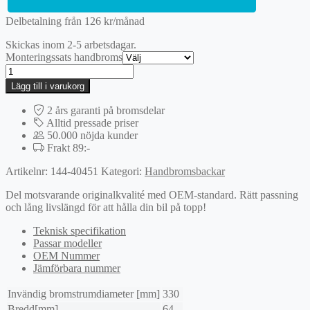
Delbetalning från
126
kr
/månad
Skickas inom 2-5 arbetsdagar.
Monteringssats handbroms
Bromsbackar,
sats
Lägg till i varukorg
mängd
2 års garanti på bromsdelar
Alltid pressade priser
50.000 nöjda kunder
Frakt 89:-
Artikelnr:
144-40451
Kategori:
Handbromsbackar
Del motsvarande originalkvalité med OEM-standard. Rätt passning
och lång livslängd för att hålla din bil på topp!
Teknisk specifikation
Passar modeller
OEM Nummer
Jämförbara nummer
Invändig bromstrumdiameter [mm]
330
Bredd[mm]
64