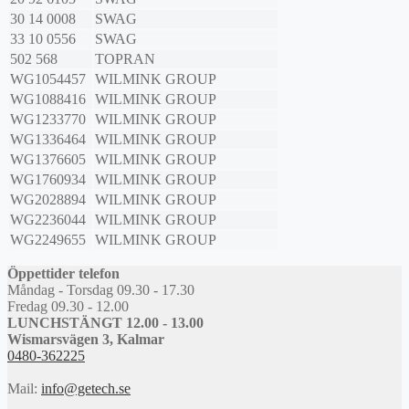
30 14 0008
SWAG
33 10 0556
SWAG
502 568
TOPRAN
WG1054457
WILMINK GROUP
WG1088416
WILMINK GROUP
WG1233770
WILMINK GROUP
WG1336464
WILMINK GROUP
WG1376605
WILMINK GROUP
WG1760934
WILMINK GROUP
WG2028894
WILMINK GROUP
WG2236044
WILMINK GROUP
WG2249655
WILMINK GROUP
Öppettider telefon
Måndag - Torsdag 09.30 - 17.30
Fredag 09.30 - 12.00
LUNCHSTÄNGT 12.00 - 13.00
Wismarsvägen 3, Kalmar
0480-362225
Mail:
info@getech.se