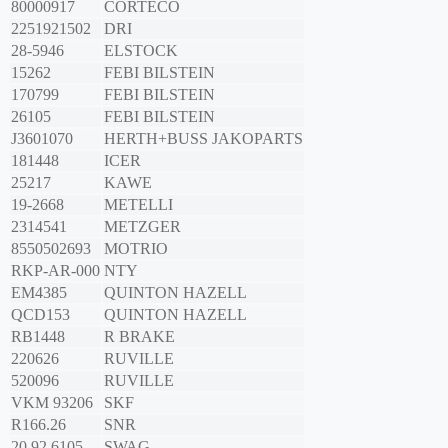
80000917
CORTECO
2251921502
DRI
28-5946
ELSTOCK
15262
FEBI BILSTEIN
170799
FEBI BILSTEIN
26105
FEBI BILSTEIN
J3601070
HERTH+BUSS JAKOPARTS
181448
ICER
25217
KAWE
19-2668
METELLI
2314541
METZGER
8550502693
MOTRIO
RKP-AR-000
NTY
EM4385
QUINTON HAZELL
QCD153
QUINTON HAZELL
RB1448
R BRAKE
220626
RUVILLE
520096
RUVILLE
VKM 93206
SKF
R166.26
SNR
20 92 6105
SWAG