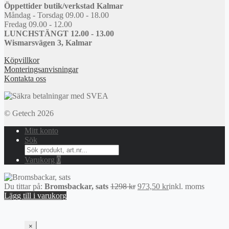
Öppettider butik/verkstad Kalmar
Måndag - Torsdag 09.00 - 18.00
Fredag 09.00 - 12.00
LUNCHSTÄNGT 12.00 - 13.00
Wismarsvägen 3, Kalmar
Köpvillkor
Monteringsanvisningar
Kontakta oss
© Getech 2026
Mitt konto
Sök
Search
for:
Varukorg
0
Det
Det
Du tittar på:
Bromsbackar, sats
1298
kr
973,50
kr
inkl. moms
ursprungliga
nuvarande
Lägg till i varukorg
priset
priset
var:
är:
1298 kr.
973,50 kr.
×