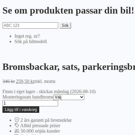
Se om produkten passar din bil!
Sök
Inget reg. nr?
Sök på bilmodell
Bromsbackar, sats, parkerings
Det
Det
346
kr
259,50
kr
inkl. moms
ursprungliga
nuvarande
Finns i eget lager - skickas måndag (2026-08-10)
priset
priset
Monteringssats handbroms
var:
är:
Bromsbackar,
346 kr.
259,50 kr.
sats,
Lägg till i varukorg
parkeringsbroms
mängd
2 års garanti på bromsdelar
Alltid pressade priser
50.000 nöjda kunder