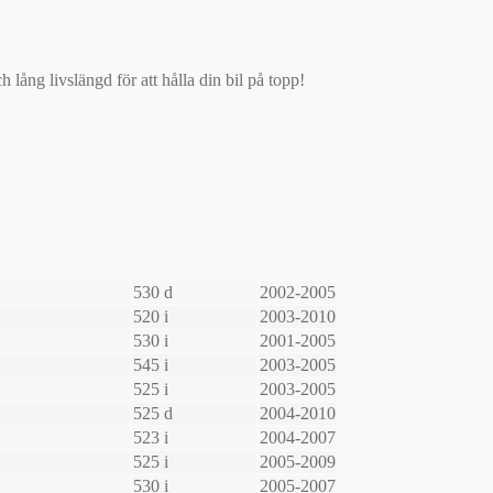
ång livslängd för att hålla din bil på topp!
530 d
2002-2005
520 i
2003-2010
530 i
2001-2005
545 i
2003-2005
525 i
2003-2005
525 d
2004-2010
523 i
2004-2007
525 i
2005-2009
530 i
2005-2007