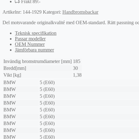
Frakt 89:-
Artikelnr:
144-1929
Kategori:
Handbromsbackar
Del motsvarande originalkvalité med OEM-standard. Rätt passning och l
Teknisk specifikation
Passar modeller
OEM Nummer
Jämförbara nummer
Invändig bromstrumdiameter [mm]
185
Bredd[mm]
30
Vikt [kg]
1,38
BMW
5 (E60)
BMW
5 (E60)
BMW
5 (E60)
BMW
5 (E60)
BMW
5 (E60)
BMW
5 (E60)
BMW
5 (E60)
BMW
5 (E60)
BMW
5 (E60)