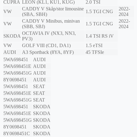
CUPRA
LEON (KL1, KU1, KUG)
2.0 TSI
CADDY V Skåp/stor limousine
2022-
VW
1.5 TGI CNG
(SBA, SBH)
2024
CADDY V Minibus, minivan
2022-
VW
1.5 TGI CNG
(SBB, SBJ)
2024
OCTAVIA IV (NX3, NN3,
SKODA
1.4 TSI RS iV
PV3)
VW
GOLF VIII (CD1, DA1)
1.5 eTSI
AUDI
A3 Sportback (8YA, 8YF)
45 TFSIe
5WA698451
AUDI
5WA698451E
AUDI
5WA698451G
AUDI
8Y0698451
AUDI
5WA698451
SEAT
5WA698451E
SEAT
5WA698451G
SEAT
5WA698451
SKODA
5WA698451E
SKODA
5WA698451G
SKODA
8Y0698451
SKODA
8Y0698451C
SKODA