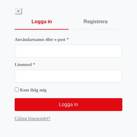
546 kr.
409,50 k
×
Logga in
Registrera
Obligatoriskt
Användarnamn eller e-post
*
Obligatoriskt
Lösenord
*
Kom ihåg mig
Logga in
Glömt lösenordet?