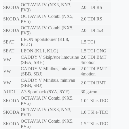
OCTAVIA IV (NX3, NN3,
SKODA
2.0 TDI RS
PV3)
OCTAVIA IV Combi (NX5,
SKODA
2.0 TDI RS
PV5)
OCTAVIA IV Combi (NX5,
SKODA
2.0 TDI 4x4
PV5)
LEON Sportstourer (KL8,
SEAT
1.5 TGi
KLD)
SEAT
LEON (KL1, KLG)
1.5 TGI CNG
CADDY V Skåp/stor limousine
2.0 TDI BMT
VW
(SBA, SBH)
4motion
CADDY V Minibus, minivan
2.0 TDI BMT
VW
(SBB, SBJ)
4motion
CADDY V Minibus, minivan
VW
2.0 TDi BMT
(SBB, SBJ)
AUDI
A3 Sportback (8YA, 8YF)
30 g-tron
OCTAVIA IV Combi (NX5,
SKODA
1.0 TSI e-TEC
PV5)
OCTAVIA IV (NX3, NN3,
SKODA
1.0 TSI e-TEC
PV3)
OCTAVIA IV Combi (NX5,
SKODA
1.5 TSI e-TEC
PV5)