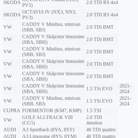
SKODA
2.0 TDI RS 4x4
PV5)
OCTAVIA IV (NX3, NN3,
SKODA
2.0 TDI RS 4x4
PV3)
CADDY V Minibus, minivan
VW
2.0 TDi BMT
(SBB, SBJ)
CADDY V Skåp/stor limousine
VW
2.0 TDi BMT
(SBA, SBH)
CADDY V Minibus, minivan
VW
2.0 TDi BMT
(SBB, SBJ)
CADDY V Skåp/stor limousine
VW
2.0 TDi BMT
(SBA, SBH)
CADDY V Skåp/stor limousine
VW
2.0 TDi BMT
(SBA, SBH)
CADDY V Skåp/stor limousine
2021-
VW
1.5 TSi EVO
(SBA, SBH)
2024
CADDY V Minibus, minivan
2021-
VW
1.5 TSi EVO
(SBB, SBJ)
2024
CUPRA
FORMENTOR (KM7, KMP)
1.5 TSI
GOLF ALLTRACK VIII
2.0 TDI
VW
(CG5)
4motion
AUDI
A3 Sportback (8YA, 8YF)
40 TDI quattro
AUDI
A3 Limousine (8YS, 8YM)
40 TDI quattro