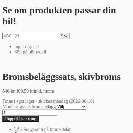
Se om produkten passar din
bil!
Sök
Inget reg. nr?
Sök på bilmodell
Bromsbeläggssats, skivbroms
Det
Det
546
kr
409,50
kr
inkl. moms
ursprungliga
nuvarande
Finns i eget lager - skickas måndag (2026-08-10)
priset
priset
Monteringssats bromsbelägg
var:
är:
Bromsbeläggssats,
546 kr.
409,50 kr.
skivbroms
Lägg till i varukorg
mängd
2 års garanti på bromsdelar