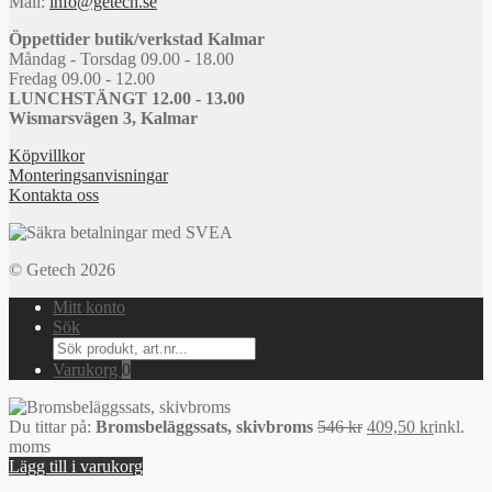
Mail:
info@getech.se
Öppettider butik/verkstad Kalmar
Måndag - Torsdag 09.00 - 18.00
Fredag 09.00 - 12.00
LUNCHSTÄNGT 12.00 - 13.00
Wismarsvägen 3, Kalmar
Köpvillkor
Monteringsanvisningar
Kontakta oss
© Getech 2026
Mitt konto
Sök
Search
for:
Varukorg
0
Det
Det
Du tittar på:
Bromsbeläggssats, skivbroms
546
kr
409,50
kr
inkl.
ursprungliga
nuvaran
moms
priset
priset
Lägg till i varukorg
var:
är: