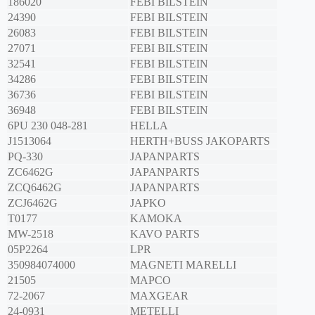
186020
FEBI BILSTEIN
24390
FEBI BILSTEIN
26083
FEBI BILSTEIN
27071
FEBI BILSTEIN
32541
FEBI BILSTEIN
34286
FEBI BILSTEIN
36736
FEBI BILSTEIN
36948
FEBI BILSTEIN
6PU 230 048-281
HELLA
J1513064
HERTH+BUSS JAKOPARTS
PQ-330
JAPANPARTS
ZC6462G
JAPANPARTS
ZCQ6462G
JAPANPARTS
ZCJ6462G
JAPKO
T0177
KAMOKA
MW-2518
KAVO PARTS
05P2264
LPR
350984074000
MAGNETI MARELLI
21505
MAPCO
72-2067
MAXGEAR
24-0931
METELLI