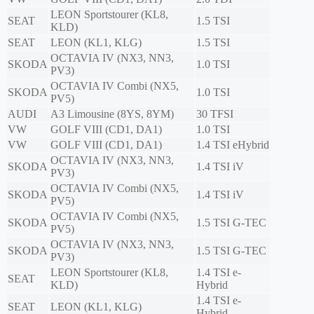
LEON Sportstourer (KL8,
SEAT
1.5 TSI
KLD)
SEAT
LEON (KL1, KLG)
1.5 TSI
OCTAVIA IV (NX3, NN3,
SKODA
1.0 TSI
PV3)
OCTAVIA IV Combi (NX5,
SKODA
1.0 TSI
PV5)
AUDI
A3 Limousine (8YS, 8YM)
30 TFSI
VW
GOLF VIII (CD1, DA1)
1.0 TSI
VW
GOLF VIII (CD1, DA1)
1.4 TSI eHybrid
OCTAVIA IV (NX3, NN3,
SKODA
1.4 TSI iV
PV3)
OCTAVIA IV Combi (NX5,
SKODA
1.4 TSI iV
PV5)
OCTAVIA IV Combi (NX5,
SKODA
1.5 TSI G-TEC
PV5)
OCTAVIA IV (NX3, NN3,
SKODA
1.5 TSI G-TEC
PV3)
LEON Sportstourer (KL8,
1.4 TSI e-
SEAT
KLD)
Hybrid
1.4 TSI e-
SEAT
LEON (KL1, KLG)
Hybrid