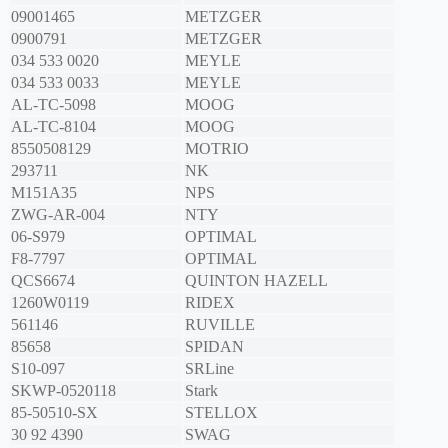
09001465
METZGER
0900791
METZGER
034 533 0020
MEYLE
034 533 0033
MEYLE
AL-TC-5098
MOOG
AL-TC-8104
MOOG
8550508129
MOTRIO
293711
NK
M151A35
NPS
ZWG-AR-004
NTY
06-S979
OPTIMAL
F8-7797
OPTIMAL
QCS6674
QUINTON HAZELL
1260W0119
RIDEX
561146
RUVILLE
85658
SPIDAN
S10-097
SRLine
SKWP-0520118
Stark
85-50510-SX
STELLOX
30 92 4390
SWAG