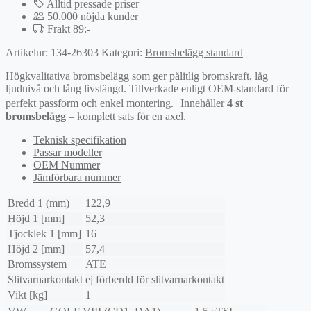
Alltid pressade priser
50.000 nöjda kunder
Frakt 89:-
Artikelnr:
134-26303
Kategori:
Bromsbelägg standard
Högkvalitativa bromsbelägg som ger pålitlig bromskraft, låg
ljudnivå och lång livslängd. Tillverkade enligt OEM-standard för
perfekt passform och enkel montering. Innehåller
4 st
bromsbelägg
– komplett sats för en axel.
Teknisk specifikation
Passar modeller
OEM Nummer
Jämförbara nummer
Bredd 1 (mm)
122,9
Höjd 1 [mm]
52,3
Tjocklek 1 [mm]
16
Höjd 2 [mm]
57,4
Bromssystem
ATE
Slitvarnarkontakt
ej förberdd för slitvarnarkontakt
Vikt [kg]
1