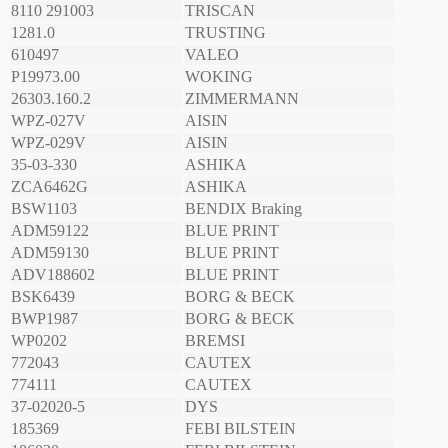
8110 291003
TRISCAN
1281.0
TRUSTING
610497
VALEO
P19973.00
WOKING
26303.160.2
ZIMMERMANN
WPZ-027V
AISIN
WPZ-029V
AISIN
35-03-330
ASHIKA
ZCA6462G
ASHIKA
BSW1103
BENDIX Braking
ADM59122
BLUE PRINT
ADM59130
BLUE PRINT
ADV188602
BLUE PRINT
BSK6439
BORG & BECK
BWP1987
BORG & BECK
WP0202
BREMSI
772043
CAUTEX
774111
CAUTEX
37-02020-5
DYS
185369
FEBI BILSTEIN