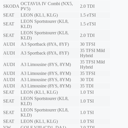
OCTAVIA IV Combi (NX5,
SKODA
2.0 TDI
PV5)
SEAT
LEON (KL1, KLG)
1.5 eTSI
LEON Sportstourer (KL8,
SEAT
1.5 eTSI
KLD)
LEON Sportstourer (KL8,
SEAT
2.0 TDI
KLD)
AUDI
A3 Sportback (8YA, 8YF)
30 TFSI
35 TFSI Mild
AUDI
A3 Sportback (8YA, 8YF)
Hybrid
35 TFSI Mild
AUDI
A3 Limousine (8YS, 8YM)
Hybrid
AUDI
A3 Limousine (8YS, 8YM)
35 TFSI
AUDI
A3 Limousine (8YS, 8YM)
30 TDI
AUDI
A3 Limousine (8YS, 8YM)
35 TDI
SEAT
LEON (KL1, KLG)
1.0 TSI
LEON Sportstourer (KL8,
SEAT
1.0 TSI
KLD)
LEON Sportstourer (KL8,
SEAT
1.0 TSI
KLD)
SEAT
LEON (KL1, KLG)
1.0 TSI
VW
GOLF VIII (CD1, DA1)
2.0 TDI