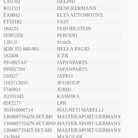
LX0784
DELPHI
B111511
DENCKERMANN
EA8842
ELTA AUTOMOTIVE
FT10182
FAST
184233
FEBI BILSTEIN
FDB5356
FERODO
1281.0
fri.tech.
8DB 355 040-981
HELLA PAGID
182408
ICER
PP-0927AF
JAPANPARTS
PP0927JM
JAPANPARTS
510927
JAPKO
1163713810
JP GROUP
574092J
JURID
JQ101345
KAMOKA
05P2277
LPR
363916060714
MAGNETI MARELLI
13046073542N-SET-MS
MASTER-SPORT GERMANY
13046073542N-SET-MSP
MASTER-SPORT GERMANY
13046073542T-SET-MS
MASTER-SPORT GERMANY
19-3944
MAXGEAR