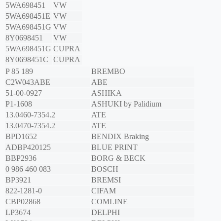
5WA698451
VW
5WA698451E
VW
5WA698451G
VW
8Y0698451
VW
5WA698451G
CUPRA
8Y0698451C
CUPRA
P 85 189
BREMBO
C2W043ABE
ABE
51-00-0927
ASHIKA
P1-1608
ASHUKI by Palidium
13.0460-7354.2
ATE
13.0470-7354.2
ATE
BPD1652
BENDIX Braking
ADBP420125
BLUE PRINT
BBP2936
BORG & BECK
0 986 460 083
BOSCH
BP3921
BREMSI
822-1281-0
CIFAM
CBP02868
COMLINE
LP3674
DELPHI