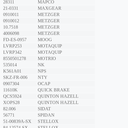
28311
MAPCO
21-0331
MAXGEAR
0910011
METZGER
0910012
METZGER
10.7518
METZGER
4006098
METZGER
FD-ES-0957
MOOG
LVRP253
MOTAQUIP
LVRP342
MOTAQUIP
8550501278
MOTRIO
535014
NK
K561A01
NPS
SKZ-FR-006
NTY
0907304
OCAP
11610K
QUICK BRAKE
QCS5924
QUINTON HAZELL
XOPS28
QUINTON HAZELL
82.006
SIDAT
56771
SPIDAN
51-00839A-SX
STELLOX
84-12574-SX
STELLOX