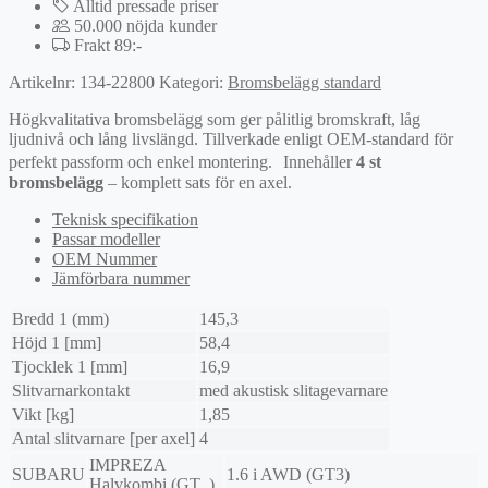
Alltid pressade priser
50.000 nöjda kunder
Frakt 89:-
Artikelnr:
134-22800
Kategori:
Bromsbelägg standard
Högkvalitativa bromsbelägg som ger pålitlig bromskraft, låg
ljudnivå och lång livslängd. Tillverkade enligt OEM-standard för
perfekt passform och enkel montering. Innehåller
4 st
bromsbelägg
– komplett sats för en axel.
Teknisk specifikation
Passar modeller
OEM Nummer
Jämförbara nummer
Bredd 1 (mm)
145,3
Höjd 1 [mm]
58,4
Tjocklek 1 [mm]
16,9
Slitvarnarkontakt
med akustisk slitagevarnare
Vikt [kg]
1,85
Antal slitvarnare [per axel]
4
IMPREZA
SUBARU
1.6 i AWD (GT3)
Halvkombi (GT_)