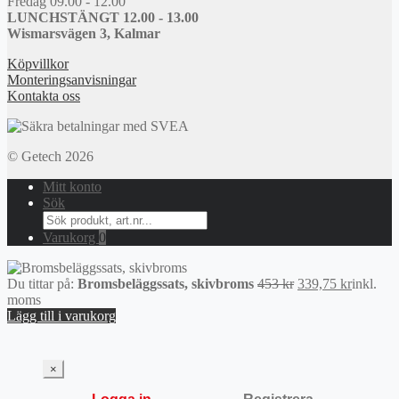
Fredag 09.00 - 12.00
LUNCHSTÄNGT 12.00 - 13.00
Wismarsvägen 3, Kalmar
Köpvillkor
Monteringsanvisningar
Kontakta oss
© Getech 2026
Mitt konto
Sök
Search
for:
Varukorg
0
Det
Det
Du tittar på:
Bromsbeläggssats, skivbroms
453
kr
339,75
kr
inkl.
ursprungliga
nuvaran
moms
priset
priset
Lägg till i varukorg
var:
är:
453 kr.
339,75 k
×