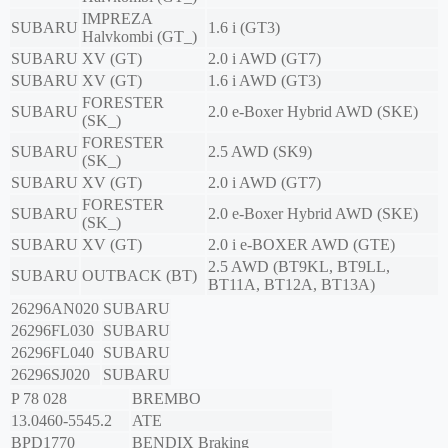
IMPREZA
SUBARU
1.6 i (GT3)
Halvkombi (GT_)
SUBARU
XV (GT)
2.0 i AWD (GT7)
SUBARU
XV (GT)
1.6 i AWD (GT3)
FORESTER
SUBARU
2.0 e-Boxer Hybrid AWD (SKE)
(SK_)
FORESTER
SUBARU
2.5 AWD (SK9)
(SK_)
SUBARU
XV (GT)
2.0 i AWD (GT7)
FORESTER
SUBARU
2.0 e-Boxer Hybrid AWD (SKE)
(SK_)
SUBARU
XV (GT)
2.0 i e-BOXER AWD (GTE)
2.5 AWD (BT9KL, BT9LL,
SUBARU
OUTBACK (BT)
BT11A, BT12A, BT13A)
26296AN020
SUBARU
26296FL030
SUBARU
26296FL040
SUBARU
26296SJ020
SUBARU
P 78 028
BREMBO
13.0460-5545.2
ATE
BPD1770
BENDIX Braking