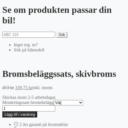
Se om produkten passar din
bil!
Sök
Inget reg. nr?
Sök på bilmodell
Bromsbeläggssats, skivbroms
Det
Det
453
kr
339,75
kr
inkl. moms
ursprungliga
nuvarande
Skickas inom 2-5 arbetsdagar.
priset
priset
Monteringssats bromsbelägg
var:
är:
Bromsbeläggssats,
453 kr.
339,75 kr.
skivbroms
Lägg till i varukorg
mängd
2 års garanti på bromsdelar