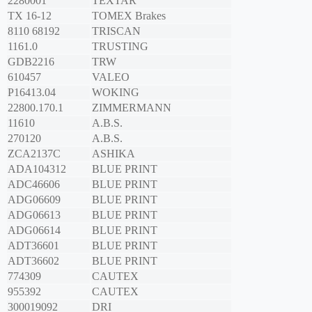
2280001
TEXTAR
TX 16-12
TOMEX Brakes
8110 68192
TRISCAN
1161.0
TRUSTING
GDB2216
TRW
610457
VALEO
P16413.04
WOKING
22800.170.1
ZIMMERMANN
11610
A.B.S.
270120
A.B.S.
ZCA2137C
ASHIKA
ADA104312
BLUE PRINT
ADC46606
BLUE PRINT
ADG06609
BLUE PRINT
ADG06613
BLUE PRINT
ADG06614
BLUE PRINT
ADT36601
BLUE PRINT
ADT36602
BLUE PRINT
774309
CAUTEX
955392
CAUTEX
300019092
DRI