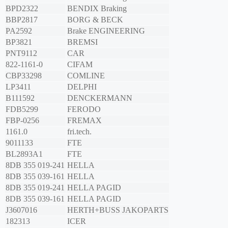
BPD2322
BENDIX Braking
BBP2817
BORG & BECK
PA2592
Brake ENGINEERING
BP3821
BREMSI
PNT9112
CAR
822-1161-0
CIFAM
CBP33298
COMLINE
LP3411
DELPHI
B111592
DENCKERMANN
FDB5299
FERODO
FBP-0256
FREMAX
1161.0
fri.tech.
9011133
FTE
BL2893A1
FTE
8DB 355 019-241
HELLA
8DB 355 039-161
HELLA
8DB 355 019-241
HELLA PAGID
8DB 355 039-161
HELLA PAGID
J3607016
HERTH+BUSS JAKOPARTS
182313
ICER