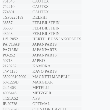
751345
CAUTEX
752210
CAUTEX
774601
CAUTEX
TSP0225189
DELPHI
36557
FEBI BILSTEIN
36560
FEBI BILSTEIN
43648
FEBI BILSTEIN
J1512052
HERTH+BUSS JAKOPARTS
PA-713AF
JAPANPARTS
PA713JM
JAPANPARTS
PQ-252
JAPANPARTS
50713
JAPKO
2120232
KAMOKA
TW-1135
KAVO PARTS
350203107000
MAGNETI MARELLI
60-1229D
MAXGEAR
24-1463
METELLI
4006446
METZGER
T151A52
NPS
IF-20738
OPTIMAL
QCS7620
QUINTON HAZELL