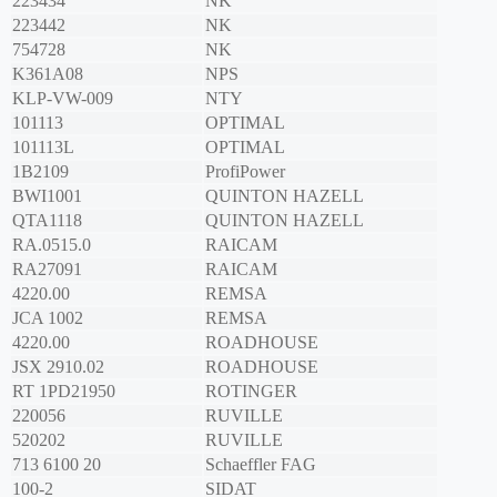
223434
NK
223442
NK
754728
NK
K361A08
NPS
KLP-VW-009
NTY
101113
OPTIMAL
101113L
OPTIMAL
1B2109
ProfiPower
BWI1001
QUINTON HAZELL
QTA1118
QUINTON HAZELL
RA.0515.0
RAICAM
RA27091
RAICAM
4220.00
REMSA
JCA 1002
REMSA
4220.00
ROADHOUSE
JSX 2910.02
ROADHOUSE
RT 1PD21950
ROTINGER
220056
RUVILLE
520202
RUVILLE
713 6100 20
Schaeffler FAG
100-2
SIDAT