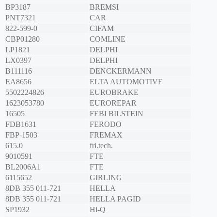
BP3187
BREMSI
PNT7321
CAR
822-599-0
CIFAM
CBP01280
COMLINE
LP1821
DELPHI
LX0397
DELPHI
B111116
DENCKERMANN
EA8656
ELTA AUTOMOTIVE
5502224826
EUROBRAKE
1623053780
EUROREPAR
16505
FEBI BILSTEIN
FDB1631
FERODO
FBP-1503
FREMAX
615.0
fri.tech.
9010591
FTE
BL2006A1
FTE
6115652
GIRLING
8DB 355 011-721
HELLA
8DB 355 011-721
HELLA PAGID
SP1932
Hi-Q