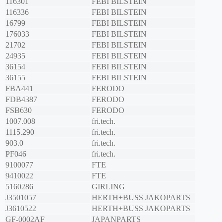
116301
FEBI BILSTEIN
116336
FEBI BILSTEIN
16799
FEBI BILSTEIN
176033
FEBI BILSTEIN
21702
FEBI BILSTEIN
24935
FEBI BILSTEIN
36154
FEBI BILSTEIN
36155
FEBI BILSTEIN
FBA441
FERODO
FDB4387
FERODO
FSB630
FERODO
1007.008
fri.tech.
1115.290
fri.tech.
903.0
fri.tech.
PF046
fri.tech.
9100077
FTE
9410022
FTE
5160286
GIRLING
J3501057
HERTH+BUSS JAKOPARTS
J3610522
HERTH+BUSS JAKOPARTS
GF-0002AF
JAPANPARTS