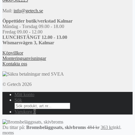
Mail:
info@getech.se
Öppettider butik/verkstad Kalmar
Måndag - Torsdag 09.00 - 18.00
Fredag 09.00 - 12.00
LUNCHSTÄNGT 12.00 - 13.00
Wismarsvägen 3, Kalmar
Köpvillkor
Monteringsanvisningar
Kontakta oss
© Getech 2026
Mitt konto
Sök
Search
for:
Varukorg
0
Det
Det
Du tittar på:
Bromsbeläggssats, skivbroms
484
kr
363
kr
inkl.
ursprungliga
nuvarande
moms