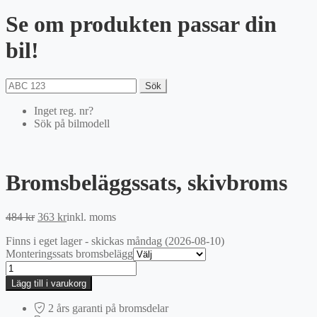
Se om produkten passar din
bil!
Sök
Inget reg. nr?
Sök på bilmodell
Bromsbeläggssats, skivbroms
Det
Det
484
kr
363
kr
inkl. moms
ursprungliga
nuvarande
Finns i eget lager - skickas måndag (2026-08-10)
priset
priset
Monteringssats bromsbelägg
var:
är:
Bromsbeläggssats,
484 kr.
363 kr.
skivbroms
Lägg till i varukorg
mängd
2 års garanti på bromsdelar