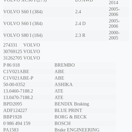
2014
2005-
VOLVO
S60 I (384)
2.4
2006
2005-
VOLVO
S60 I (384)
2.4 D
2006
2000-
VOLVO
S80 I (184)
2.3 R
2005
274331
VOLVO
30769125
VOLVO
31262705
VOLVO
P 86 018
BREMBO
C1V021ABE
ABE
C1V021ABE-P
ABE
50-00-0352
ASHIKA
13.0460-7188.2
ATE
13.0470-7188.2
ATE
BPD2095
BENDIX Braking
ADF124227
BLUE PRINT
BBP1928
BORG & BECK
0 986 494 159
BOSCH
PA1583
Brake ENGINEERING