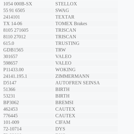
1054 000B-SX
STELLOX
55 91 6505
SWAG
2414101
TEXTAR
TX 14-06
TOMEX Brakes
8105 271605
TRISCAN
8110 27012
TRISCAN
615.0
TRUSTING
GDB1565
TRW
301657
VALEO
598657
VALEO
P11433.00
WOKING
24141.195.1
ZIMMERMANN
D5147
AUTOFREN SEINSA
51366
BIRTH
53231
BIRTH
BP3062
BREMSI
462453
CAUTEX
776445
CAUTEX
101-009
CIFAM
72-10714
DYS