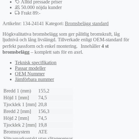
Alltid pressade priser
50.000 nöjda kunder
Frakt 89:-
Artikelnr:
134-24141
Kategori:
Bromsbelägg standard
Högkvalitativa bromsbelägg som ger pålitlig bromskraft, låg
ljudnivå och lång livslängd. Tillverkade enligt OEM-standard för
perfekt passform och enkel montering. Innehåller
4 st
bromsbelägg
– komplett sats för en axel.
Teknisk specifikation
Passar modeller
OEM Nummer
Jämförbara nummer
Bredd 1 (mm)
155,2
Höjd 1 [mm]
74,5
Tjocklek 1 [mm]
20,8
Bredd 2 [mm]
156,3
Höjd 2 [mm]
74,5
Tjocklek 2 [mm]
19,8
Bromssystem
ATE
Slitvarnarkontakt
utan slitagesensor