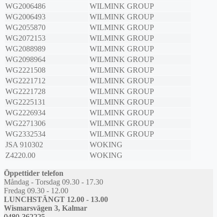
WG2006486
WILMINK GROUP
WG2006493
WILMINK GROUP
WG2055870
WILMINK GROUP
WG2072153
WILMINK GROUP
WG2088989
WILMINK GROUP
WG2098964
WILMINK GROUP
WG2221508
WILMINK GROUP
WG2221712
WILMINK GROUP
WG2221728
WILMINK GROUP
WG2225131
WILMINK GROUP
WG2226934
WILMINK GROUP
WG2271306
WILMINK GROUP
WG2332534
WILMINK GROUP
JSA 910302
WOKING
Z4220.00
WOKING
Öppettider telefon
Måndag - Torsdag 09.30 - 17.30
Fredag 09.30 - 12.00
LUNCHSTÄNGT 12.00 - 13.00
Wismarsvägen 3, Kalmar
0480-362225