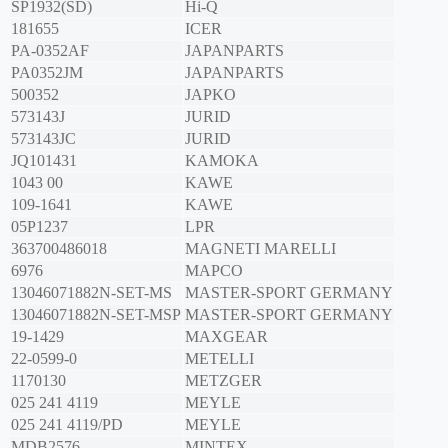
SP1932(SD)
Hi-Q
181655
ICER
PA-0352AF
JAPANPARTS
PA0352JM
JAPANPARTS
500352
JAPKO
573143J
JURID
573143JC
JURID
JQ101431
KAMOKA
1043 00
KAWE
109-1641
KAWE
05P1237
LPR
363700486018
MAGNETI MARELLI
6976
MAPCO
13046071882N-SET-MS
MASTER-SPORT GERMANY
13046071882N-SET-MSP
MASTER-SPORT GERMANY
19-1429
MAXGEAR
22-0599-0
METELLI
1170130
METZGER
025 241 4119
MEYLE
025 241 4119/PD
MEYLE
MDB2576
MINTEX