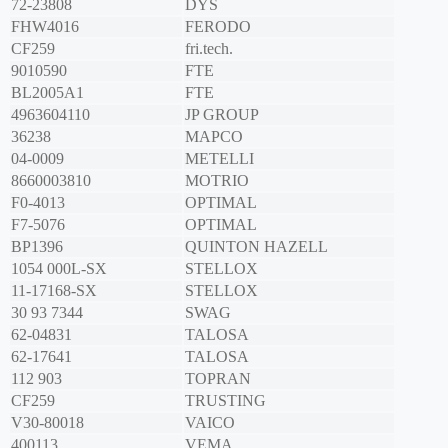
72-23808
DYS
FHW4016
FERODO
CF259
fri.tech.
9010590
FTE
BL2005A1
FTE
4963604110
JP GROUP
36238
MAPCO
04-0009
METELLI
8660003810
MOTRIO
F0-4013
OPTIMAL
F7-5076
OPTIMAL
BP1396
QUINTON HAZELL
1054 000L-SX
STELLOX
11-17168-SX
STELLOX
30 93 7344
SWAG
62-04831
TALOSA
62-17641
TALOSA
112 903
TOPRAN
CF259
TRUSTING
V30-80018
VAICO
400113
VEMA