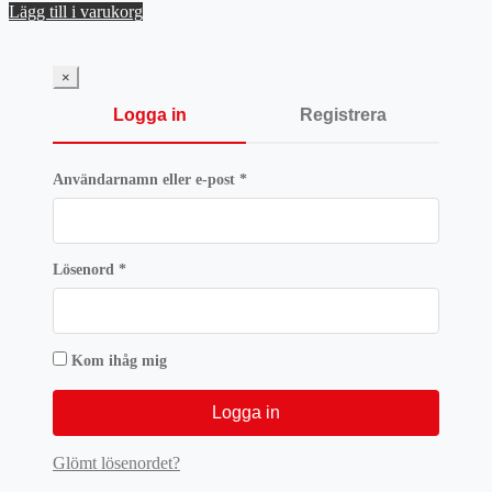
priset
priset
Lägg till i varukorg
var:
är:
484 kr.
363 kr.
×
Logga in
Registrera
Obligatoriskt
Användarnamn eller e-post
*
Obligatoriskt
Lösenord
*
Kom ihåg mig
Logga in
Glömt lösenordet?