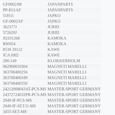
GF0002JM
JAPANPARTS
PP-H11AF
JAPANPARTS
51H11
JAPKO
GF-0002AF
JAPKO
362377J
JURID
572629J
JURID
JQ101268
KAMOKA
RW054
KAMOKA
8530 29122
KAWE
JCA1002
KAWE
200-149
KLOKKERHOLM
062900010304
MAGNETI MARELLI
363700400256
MAGNETI MARELLI
363700400349
MAGNETI MARELLI
363700400350
MAGNETI MARELLI
24212008043AT-PCS-MS
MASTER-SPORT GERMANY
24372724032PR-PCS-MS
MASTER-SPORT GERMANY
2949-IF-PCS-MS
MASTER-SPORT GERMANY
2949-IF-SET/2/-MS
MASTER-SPORT GERMANY
3455-SET-MS
MASTER-SPORT GERMANY