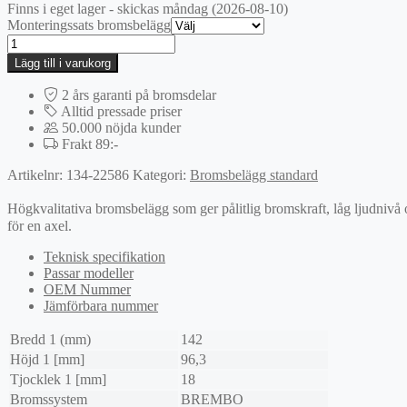
Finns i eget lager - skickas måndag (2026-08-10)
Monteringssats bromsbelägg
Bromsbeläggssats,
skivbroms
Lägg till i varukorg
mängd
2 års garanti på bromsdelar
Alltid pressade priser
50.000 nöjda kunder
Frakt 89:-
Artikelnr:
134-22586
Kategori:
Bromsbelägg standard
Högkvalitativa bromsbelägg som ger pålitlig bromskraft, låg ljudnivå
för en axel.
Teknisk specifikation
Passar modeller
OEM Nummer
Jämförbara nummer
Bredd 1 (mm)
142
Höjd 1 [mm]
96,3
Tjocklek 1 [mm]
18
Bromssystem
BREMBO