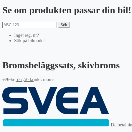
Se om produkten passar din bil!
Sök
Inget reg. nr?
Sök på bilmodell
Bromsbeläggssats, skivbroms
Det
Det
770
kr
577,50
kr
inkl. moms
ursprungliga
nuvarande
priset
priset
var:
är:
770 kr.
577,50 kr.
Delbetalni