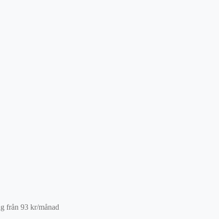
ng från
93
kr
/månad