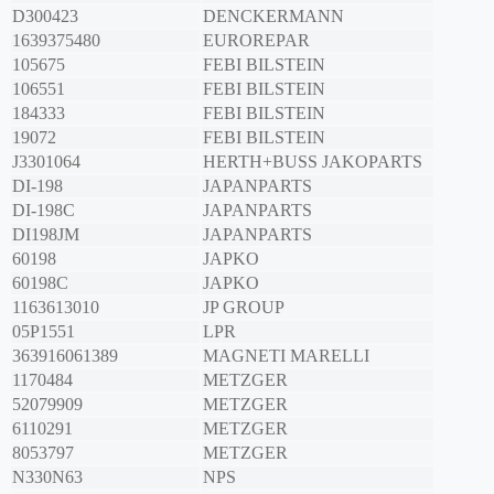
D300423
DENCKERMANN
1639375480
EUROREPAR
105675
FEBI BILSTEIN
106551
FEBI BILSTEIN
184333
FEBI BILSTEIN
19072
FEBI BILSTEIN
J3301064
HERTH+BUSS JAKOPARTS
DI-198
JAPANPARTS
DI-198C
JAPANPARTS
DI198JM
JAPANPARTS
60198
JAPKO
60198C
JAPKO
1163613010
JP GROUP
05P1551
LPR
363916061389
MAGNETI MARELLI
1170484
METZGER
52079909
METZGER
6110291
METZGER
8053797
METZGER
N330N63
NPS