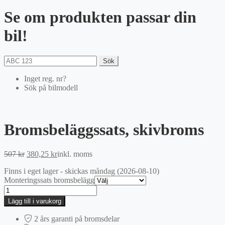
Se om produkten passar din
bil!
Sök
Inget reg. nr?
Sök på bilmodell
Bromsbeläggssats, skivbroms
Det
Det
507
kr
380,25
kr
inkl. moms
ursprungliga
nuvarande
Finns i eget lager - skickas måndag (2026-08-10)
priset
priset
Monteringssats bromsbelägg
var:
är:
Bromsbeläggssats,
507 kr.
380,25 kr.
skivbroms
Lägg till i varukorg
mängd
2 års garanti på bromsdelar