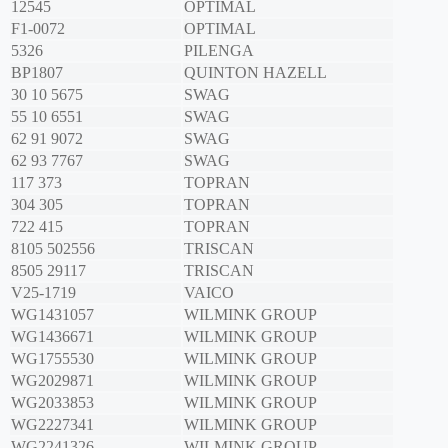
12545
OPTIMAL
F1-0072
OPTIMAL
5326
PILENGA
BP1807
QUINTON HAZELL
30 10 5675
SWAG
55 10 6551
SWAG
62 91 9072
SWAG
62 93 7767
SWAG
117 373
TOPRAN
304 305
TOPRAN
722 415
TOPRAN
8105 502556
TRISCAN
8505 29117
TRISCAN
V25-1719
VAICO
WG1431057
WILMINK GROUP
WG1436671
WILMINK GROUP
WG1755530
WILMINK GROUP
WG2029871
WILMINK GROUP
WG2033853
WILMINK GROUP
WG2227341
WILMINK GROUP
WG2241326
WILMINK GROUP