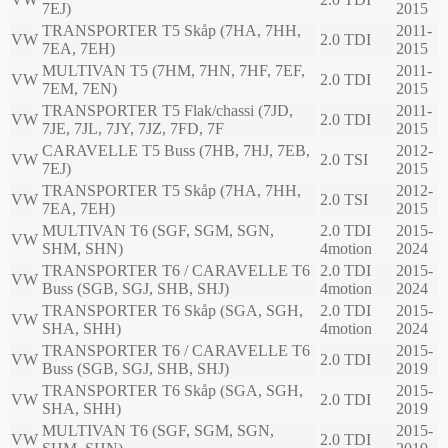
7EJ)
2015
TRANSPORTER T5 Skåp (7HA, 7HH,
2011-
VW
2.0 TDI
7EA, 7EH)
2015
MULTIVAN T5 (7HM, 7HN, 7HF, 7EF,
2011-
VW
2.0 TDI
7EM, 7EN)
2015
TRANSPORTER T5 Flak/chassi (7JD,
2011-
VW
2.0 TDI
7JE, 7JL, 7JY, 7JZ, 7FD, 7F
2015
CARAVELLE T5 Buss (7HB, 7HJ, 7EB,
2012-
VW
2.0 TSI
7EJ)
2015
TRANSPORTER T5 Skåp (7HA, 7HH,
2012-
VW
2.0 TSI
7EA, 7EH)
2015
MULTIVAN T6 (SGF, SGM, SGN,
2.0 TDI
2015-
VW
SHM, SHN)
4motion
2024
TRANSPORTER T6 / CARAVELLE T6
2.0 TDI
2015-
VW
Buss (SGB, SGJ, SHB, SHJ)
4motion
2024
TRANSPORTER T6 Skåp (SGA, SGH,
2.0 TDI
2015-
VW
SHA, SHH)
4motion
2024
TRANSPORTER T6 / CARAVELLE T6
2015-
VW
2.0 TDI
Buss (SGB, SGJ, SHB, SHJ)
2019
TRANSPORTER T6 Skåp (SGA, SGH,
2015-
VW
2.0 TDI
SHA, SHH)
2019
MULTIVAN T6 (SGF, SGM, SGN,
2015-
VW
2.0 TDI