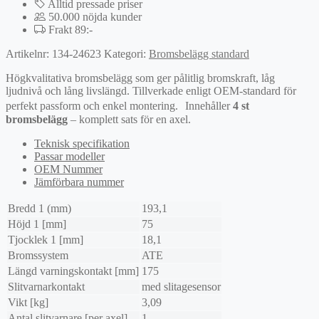
Alltid pressade priser
50.000 nöjda kunder
Frakt 89:-
Artikelnr:
134-24623
Kategori:
Bromsbelägg standard
Högkvalitativa bromsbelägg som ger pålitlig bromskraft, låg
ljudnivå och lång livslängd. Tillverkade enligt OEM-standard för
perfekt passform och enkel montering. Innehåller
4 st
bromsbelägg
– komplett sats för en axel.
Teknisk specifikation
Passar modeller
OEM Nummer
Jämförbara nummer
Bredd 1 (mm)
193,1
Höjd 1 [mm]
75
Tjocklek 1 [mm]
18,1
Bromssystem
ATE
Längd varningskontakt [mm]
175
Slitvarnarkontakt
med slitagesensor
Vikt [kg]
3,09
Antal slitvarnare [per axel]
1