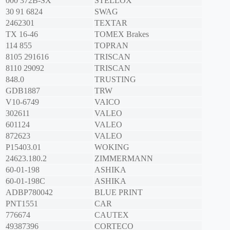
000 372B-SX
STELLOX
30 91 6824
SWAG
2462301
TEXTAR
TX 16-46
TOMEX Brakes
114 855
TOPRAN
8105 291616
TRISCAN
8110 29092
TRISCAN
848.0
TRUSTING
GDB1887
TRW
V10-6749
VAICO
302611
VALEO
601124
VALEO
872623
VALEO
P15403.01
WOKING
24623.180.2
ZIMMERMANN
60-01-198
ASHIKA
60-01-198C
ASHIKA
ADBP780042
BLUE PRINT
PNT1551
CAR
776674
CAUTEX
49387396
CORTECO