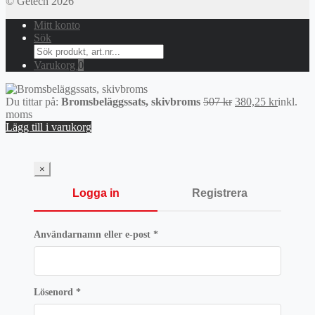
© Getech 2026
Mitt konto
Sök
Search
for:
Varukorg
0
Det
Det
Du tittar på:
Bromsbeläggssats, skivbroms
507
kr
380,25
kr
inkl.
ursprungliga
nuvaran
moms
priset
priset
Lägg till i varukorg
var:
är:
507 kr.
380,25 k
×
Logga in
Registrera
Obligatoriskt
Användarnamn eller e-post
*
Obligatoriskt
Lösenord
*