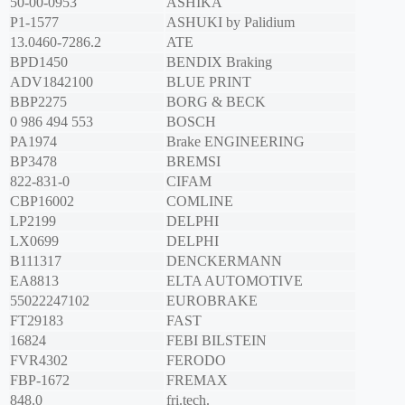
50-00-0953
ASHIKA
P1-1577
ASHUKI by Palidium
13.0460-7286.2
ATE
BPD1450
BENDIX Braking
ADV1842100
BLUE PRINT
BBP2275
BORG & BECK
0 986 494 553
BOSCH
PA1974
Brake ENGINEERING
BP3478
BREMSI
822-831-0
CIFAM
CBP16002
COMLINE
LP2199
DELPHI
LX0699
DELPHI
B111317
DENCKERMANN
EA8813
ELTA AUTOMOTIVE
55022247102
EUROBRAKE
FT29183
FAST
16824
FEBI BILSTEIN
FVR4302
FERODO
FBP-1672
FREMAX
848.0
fri.tech.