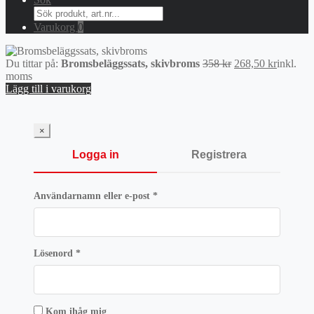
Search
for:
Varukorg
0
Det
Det
Du tittar på:
Bromsbeläggssats, skivbroms
358
kr
268,50
kr
inkl.
ursprungliga
nuvaran
moms
priset
priset
Lägg till i varukorg
var:
är:
358 kr.
268,50 k
×
Logga in
Registrera
Obligatoriskt
Användarnamn eller e-post
*
Obligatoriskt
Lösenord
*
Kom ihåg mig