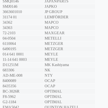
SMQ0146
JAPANPARTS
SMJ0146
JAPKO
3663601010
JP GROUP
31174 01
LEMFÖRDER
34362
MAPCO
34363
MAPCO
72-2103
MAXGEAR
04-0504
METELLI
6110064
METZGER
6490195
METZGER
014 641 0001
MEYLE
11-14 641 0003
MEYLE
D11251M
MK Kashiyama
683306
NK
AD-ME-008
NTY
8400089
OCAP
8435356
OCAP
BC-3026R
OPTIMAL
F8-5962
OPTIMAL
G2-1184
OPTIMAL
EMA5042
QUINTON HAZELL