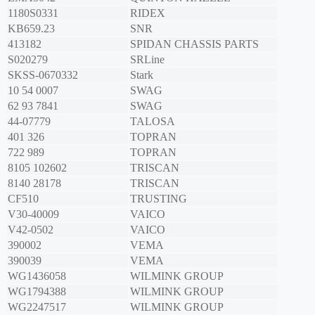
1180S0331
RIDEX
KB659.23
SNR
413182
SPIDAN CHASSIS PARTS
S020279
SRLine
SKSS-0670332
Stark
10 54 0007
SWAG
62 93 7841
SWAG
44-07779
TALOSA
401 326
TOPRAN
722 989
TOPRAN
8105 102602
TRISCAN
8140 28178
TRISCAN
CF510
TRUSTING
V30-40009
VAICO
V42-0502
VAICO
390002
VEMA
390039
VEMA
WG1436058
WILMINK GROUP
WG1794388
WILMINK GROUP
WG2247517
WILMINK GROUP