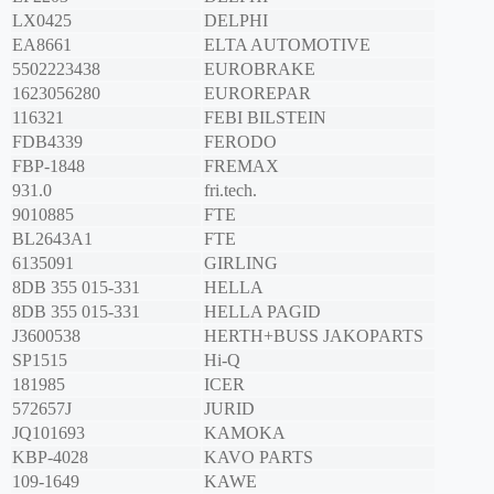
LX0425
DELPHI
EA8661
ELTA AUTOMOTIVE
5502223438
EUROBRAKE
1623056280
EUROREPAR
116321
FEBI BILSTEIN
FDB4339
FERODO
FBP-1848
FREMAX
931.0
fri.tech.
9010885
FTE
BL2643A1
FTE
6135091
GIRLING
8DB 355 015-331
HELLA
8DB 355 015-331
HELLA PAGID
J3600538
HERTH+BUSS JAKOPARTS
SP1515
Hi-Q
181985
ICER
572657J
JURID
JQ101693
KAMOKA
KBP-4028
KAVO PARTS
109-1649
KAWE