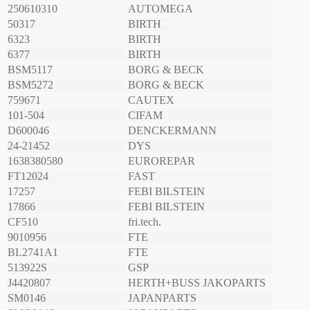
250610310
AUTOMEGA
50317
BIRTH
6323
BIRTH
6377
BIRTH
BSM5117
BORG & BECK
BSM5272
BORG & BECK
759671
CAUTEX
101-504
CIFAM
D600046
DENCKERMANN
24-21452
DYS
1638380580
EUROREPAR
FT12024
FAST
17257
FEBI BILSTEIN
17866
FEBI BILSTEIN
CF510
fri.tech.
9010956
FTE
BL2741A1
FTE
513922S
GSP
J4420807
HERTH+BUSS JAKOPARTS
SM0146
JAPANPARTS