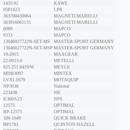
1435 02
KAWE
05P1623
LPR
363700430064
MAGNETI MARELLI
363916061135
MAGNETI MARELLI
6089
MAPCO
9333
MAPCO
13046027722N-SET-MS
MASTER-SPORT GERMANY
13046027722N-SET-MSP
MASTER-SPORT GERMANY
19-2915
MAXGEAR
22-0913-0
METELLI
025 251 8419/W
MEYLE
MDB3097
MINTEX
LVXL1679
MOTAQUIP
NP3038
National
223438
NK
K360A23
NPS
12575
OPTIMAL
BP-12575
OPTIMAL
109-1649
QUICK BRAKE
BP1783
QUINTON HAZELL