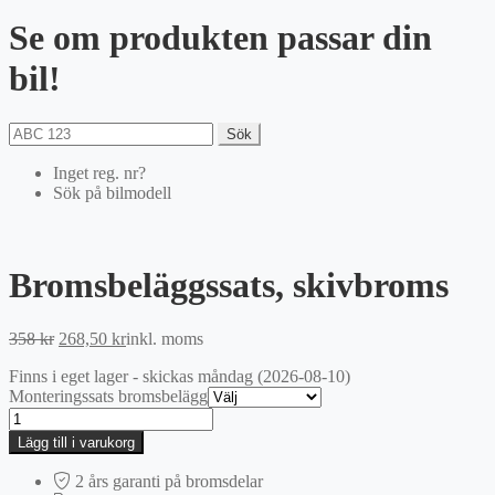
Se om produkten passar din
bil!
Sök
Inget reg. nr?
Sök på bilmodell
Bromsbeläggssats, skivbroms
Det
Det
358
kr
268,50
kr
inkl. moms
ursprungliga
nuvarande
Finns i eget lager - skickas måndag (2026-08-10)
priset
priset
Monteringssats bromsbelägg
var:
är:
Bromsbeläggssats,
358 kr.
268,50 kr.
skivbroms
Lägg till i varukorg
mängd
2 års garanti på bromsdelar