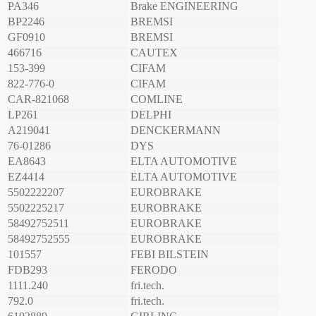
PA346
Brake ENGINEERING
BP2246
BREMSI
GF0910
BREMSI
466716
CAUTEX
153-399
CIFAM
822-776-0
CIFAM
CAR-821068
COMLINE
LP261
DELPHI
A219041
DENCKERMANN
76-01286
DYS
EA8643
ELTA AUTOMOTIVE
EZ4414
ELTA AUTOMOTIVE
5502222207
EUROBRAKE
5502225217
EUROBRAKE
58492752511
EUROBRAKE
58492752555
EUROBRAKE
101557
FEBI BILSTEIN
FDB293
FERODO
1111.240
fri.tech.
792.0
fri.tech.