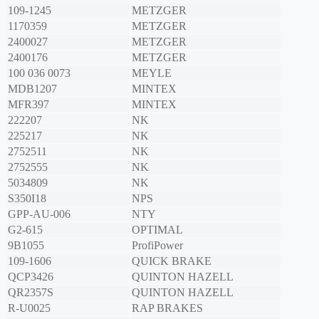
109-1245
METZGER
1170359
METZGER
2400027
METZGER
2400176
METZGER
100 036 0073
MEYLE
MDB1207
MINTEX
MFR397
MINTEX
222207
NK
225217
NK
2752511
NK
2752555
NK
5034809
NK
S350I18
NPS
GPP-AU-006
NTY
G2-615
OPTIMAL
9B1055
ProfiPower
109-1606
QUICK BRAKE
QCP3426
QUINTON HAZELL
QR2357S
QUINTON HAZELL
R-U0025
RAP BRAKES