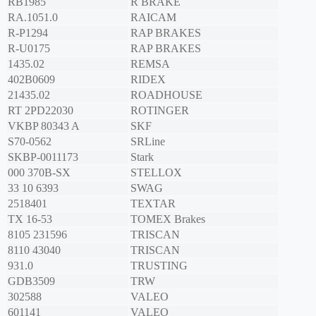
RB1985
R BRAKE
RA.1051.0
RAICAM
R-P1294
RAP BRAKES
R-U0175
RAP BRAKES
1435.02
REMSA
402B0609
RIDEX
21435.02
ROADHOUSE
RT 2PD22030
ROTINGER
VKBP 80343 A
SKF
S70-0562
SRLine
SKBP-0011173
Stark
000 370B-SX
STELLOX
33 10 6393
SWAG
2518401
TEXTAR
TX 16-53
TOMEX Brakes
8105 231596
TRISCAN
8110 43040
TRISCAN
931.0
TRUSTING
GDB3509
TRW
302588
VALEO
601141
VALEO