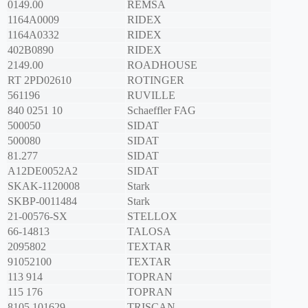
0149.00
REMSA
1164A0009
RIDEX
1164A0332
RIDEX
402B0890
RIDEX
2149.00
ROADHOUSE
RT 2PD02610
ROTINGER
561196
RUVILLE
840 0251 10
Schaeffler FAG
500050
SIDAT
500080
SIDAT
81.277
SIDAT
A12DE0052A2
SIDAT
SKAK-1120008
Stark
SKBP-0011484
Stark
21-00576-SX
STELLOX
66-14813
TALOSA
2095802
TEXTAR
91052100
TEXTAR
113 914
TOPRAN
115 176
TOPRAN
8105 101629
TRISCAN