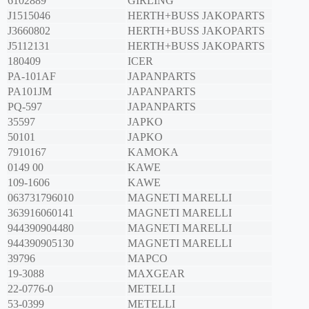
6102889
GIRLING
J1515046
HERTH+BUSS JAKOPARTS
J3660802
HERTH+BUSS JAKOPARTS
J5112131
HERTH+BUSS JAKOPARTS
180409
ICER
PA-101AF
JAPANPARTS
PA101JM
JAPANPARTS
PQ-597
JAPANPARTS
35597
JAPKO
50101
JAPKO
7910167
KAMOKA
0149 00
KAWE
109-1606
KAWE
063731796010
MAGNETI MARELLI
363916060141
MAGNETI MARELLI
944390904480
MAGNETI MARELLI
944390905130
MAGNETI MARELLI
39796
MAPCO
19-3088
MAXGEAR
22-0776-0
METELLI
53-0399
METELLI