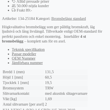
Alltid pressade priser
50.000 nöjda kunder
Frakt 89:-
Artikelnr:
134-25184
Kategori:
Bromsbelägg standard
Högkvalitativa bromsbelägg som ger pålitlig bromskraft, låg
ljudnivå och lång livslängd. Tillverkade enligt OEM-standard för
perfekt passform och enkel montering. Innehåller
4 st
bromsbelägg
– komplett sats för en axel.
Teknisk specifikation
Passar modeller
OEM Nummer
Jämförbara nummer
Bredd 1 (mm)
131,5
Höjd 1 [mm]
60,5
Tjocklek 1 [mm]
19,5
Bromssystem
TRW
Slitvarnarkontakt
med akustisk slitagevarnare
Vikt [kg]
1,69
Antal slitvarnare [per axel]
2