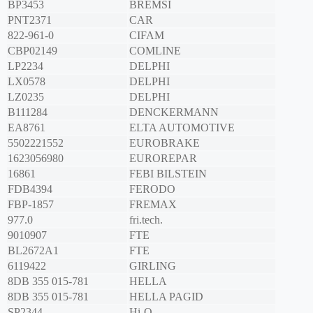
BP3453
BREMSI
PNT2371
CAR
822-961-0
CIFAM
CBP02149
COMLINE
LP2234
DELPHI
LX0578
DELPHI
LZ0235
DELPHI
B111284
DENCKERMANN
EA8761
ELTA AUTOMOTIVE
5502221552
EUROBRAKE
1623056980
EUROREPAR
16861
FEBI BILSTEIN
FDB4394
FERODO
FBP-1857
FREMAX
977.0
fri.tech.
9010907
FTE
BL2672A1
FTE
6119422
GIRLING
8DB 355 015-781
HELLA
8DB 355 015-781
HELLA PAGID
SP2344
Hi-Q