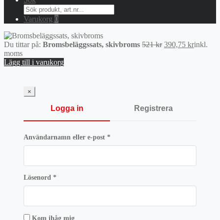
Search
for:
Varukorg
0
Det
Det
Du tittar på:
Bromsbeläggssats, skivbroms
521
kr
390,75
kr
inkl.
ursprungliga
nuvaran
moms
priset
priset
Lägg till i varukorg
var:
är:
521 kr.
390,75 k
×
Logga in
Registrera
Obligatoriskt
Användarnamn eller e-post
*
Obligatoriskt
Lösenord
*
Kom ihåg mig