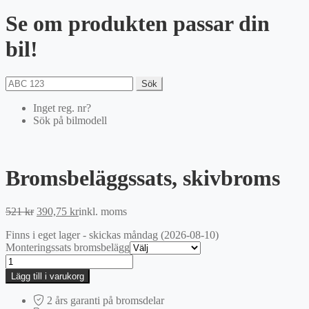
Se om produkten passar din
bil!
Sök
Inget reg. nr?
Sök på bilmodell
Bromsbeläggssats, skivbroms
Det
Det
521
kr
390,75
kr
inkl. moms
ursprungliga
nuvarande
Finns i eget lager - skickas måndag (2026-08-10)
priset
priset
Monteringssats bromsbelägg
var:
är:
Bromsbeläggssats,
521 kr.
390,75 kr.
skivbroms
Lägg till i varukorg
mängd
2 års garanti på bromsdelar