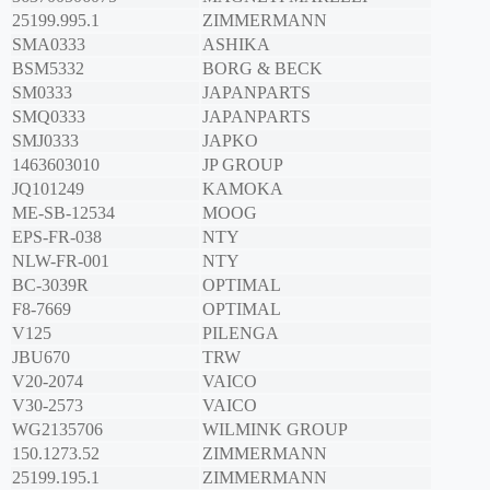
25199.995.1
ZIMMERMANN
SMA0333
ASHIKA
BSM5332
BORG & BECK
SM0333
JAPANPARTS
SMQ0333
JAPANPARTS
SMJ0333
JAPKO
1463603010
JP GROUP
JQ101249
KAMOKA
ME-SB-12534
MOOG
EPS-FR-038
NTY
NLW-FR-001
NTY
BC-3039R
OPTIMAL
F8-7669
OPTIMAL
V125
PILENGA
JBU670
TRW
V20-2074
VAICO
V30-2573
VAICO
WG2135706
WILMINK GROUP
150.1273.52
ZIMMERMANN
25199.195.1
ZIMMERMANN