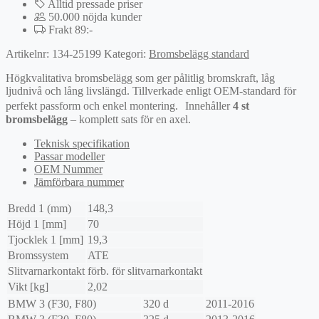
Alltid pressade priser
50.000 nöjda kunder
Frakt 89:-
Artikelnr:
134-25199
Kategori:
Bromsbelägg standard
Högkvalitativa bromsbelägg som ger pålitlig bromskraft, låg
ljudnivå och lång livslängd. Tillverkade enligt OEM-standard för
perfekt passform och enkel montering. Innehåller
4 st
bromsbelägg
– komplett sats för en axel.
Teknisk specifikation
Passar modeller
OEM Nummer
Jämförbara nummer
Bredd 1 (mm)
148,3
Höjd 1 [mm]
70
Tjocklek 1 [mm]
19,3
Bromssystem
ATE
Slitvarnarkontakt
förb. för slitvarnarkontakt
Vikt [kg]
2,02
BMW
3 (F30, F80)
320 d
2011-2016