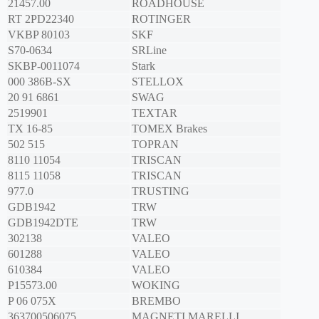
21457.00
ROADHOUSE
RT 2PD22340
ROTINGER
VKBP 80103
SKF
S70-0634
SRLine
SKBP-0011074
Stark
000 386B-SX
STELLOX
20 91 6861
SWAG
2519901
TEXTAR
TX 16-85
TOMEX Brakes
502 515
TOPRAN
8110 11054
TRISCAN
8115 11058
TRISCAN
977.0
TRUSTING
GDB1942
TRW
GDB1942DTE
TRW
302138
VALEO
601288
VALEO
610384
VALEO
P15573.00
WOKING
P 06 075X
BREMBO
363700506075
MAGNETI MARELLI