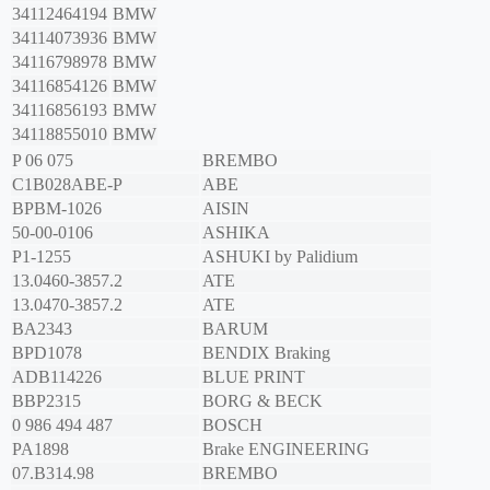
34112464194
BMW
34114073936
BMW
34116798978
BMW
34116854126
BMW
34116856193
BMW
34118855010
BMW
P 06 075
BREMBO
C1B028ABE-P
ABE
BPBM-1026
AISIN
50-00-0106
ASHIKA
P1-1255
ASHUKI by Palidium
13.0460-3857.2
ATE
13.0470-3857.2
ATE
BA2343
BARUM
BPD1078
BENDIX Braking
ADB114226
BLUE PRINT
BBP2315
BORG & BECK
0 986 494 487
BOSCH
PA1898
Brake ENGINEERING
07.B314.98
BREMBO