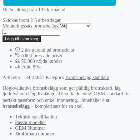
Delbetalning från
103
kr
/månad
Skickas inom 2-5 arbetsdagar.
Monteringssats bromsbelägg
Bromsbeläggssats,
skivbroms
Lägg till i varukorg
mängd
2 års garanti på bromsdelar
Alltid pressade priser
50.000 nöjda kunder
Frakt 89:-
Artikelnr:
134-24847
Kategori:
Bromsbelägg standard
Högkvalitativa bromsbelägg som ger pålitlig bromskraft, låg
ljudnivå och lång livslängd. Tillverkade enligt OEM-standard för
perfekt passform och enkel montering. Innehåller
4 st
bromsbelägg
– komplett sats för en axel.
Teknisk specifikation
Passar modeller
OEM Nummer
Jämförbara nummer