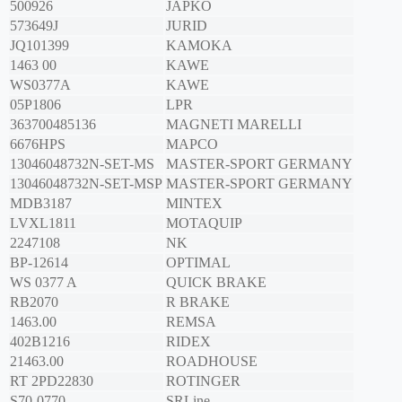
500926
JAPKO
573649J
JURID
JQ101399
KAMOKA
1463 00
KAWE
WS0377A
KAWE
05P1806
LPR
363700485136
MAGNETI MARELLI
6676HPS
MAPCO
13046048732N-SET-MS
MASTER-SPORT GERMANY
13046048732N-SET-MSP
MASTER-SPORT GERMANY
MDB3187
MINTEX
LVXL1811
MOTAQUIP
2247108
NK
BP-12614
OPTIMAL
WS 0377 A
QUICK BRAKE
RB2070
R BRAKE
1463.00
REMSA
402B1216
RIDEX
21463.00
ROADHOUSE
RT 2PD22830
ROTINGER
S70-0770
SRLine