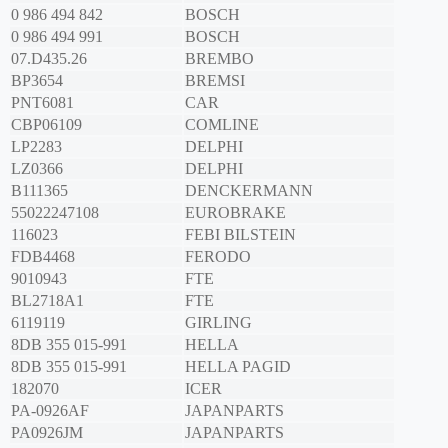
0 986 494 842
BOSCH
0 986 494 991
BOSCH
07.D435.26
BREMBO
BP3654
BREMSI
PNT6081
CAR
CBP06109
COMLINE
LP2283
DELPHI
LZ0366
DELPHI
B111365
DENCKERMANN
55022247108
EUROBRAKE
116023
FEBI BILSTEIN
FDB4468
FERODO
9010943
FTE
BL2718A1
FTE
6119119
GIRLING
8DB 355 015-991
HELLA
8DB 355 015-991
HELLA PAGID
182070
ICER
PA-0926AF
JAPANPARTS
PA0926JM
JAPANPARTS