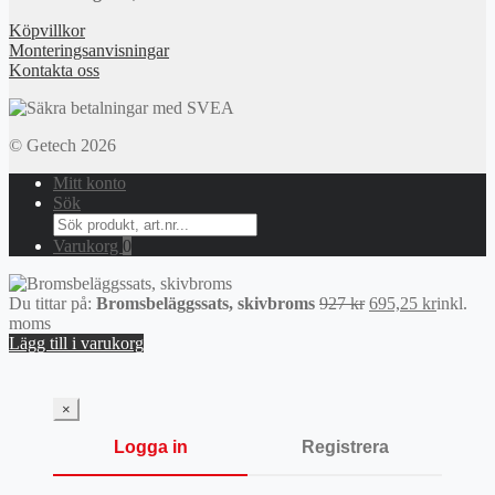
Köpvillkor
Monteringsanvisningar
Kontakta oss
© Getech 2026
Mitt konto
Sök
Search
for:
Varukorg
0
Det
Det
Du tittar på:
Bromsbeläggssats, skivbroms
927
kr
695,25
kr
inkl.
ursprungliga
nuvaran
moms
priset
priset
Lägg till i varukorg
var:
är:
927 kr.
695,25 k
×
Logga in
Registrera