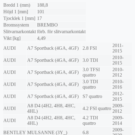
Bredd 1 (mm)
188,8
Höjd 1 [mm]
101
Tjocklek 1 [mm]
17
Bromssystem
BREMBO
Slitvarnarkontakt
förb. för slitvarnarkontakt
Vikt [kg]
4,49
2011-
AUDI
A7 Sportback (4GA, 4GF)
2.8 FSI
2015
2010-
AUDI
A7 Sportback (4GA, 4GF)
3.0 TDI
2015
3.0 TFSI
2010-
AUDI
A7 Sportback (4GA, 4GF)
quattro
2012
3.0 TDI
2010-
AUDI
A7 Sportback (4GA, 4GF)
quattro
2016
2012-
AUDI
A7 Sportback (4GA, 4GF)
S7 quattro
2015
A8 D4 (4H2, 4H8, 4HC,
2009-
AUDI
4.2 FSI quattro
4HL)
2012
A8 D4 (4H2, 4H8, 4HC,
4.2 TDI
2009-
AUDI
4HL)
quattro
2014
2009-
BENTLEY
MULSANNE (3Y_)
6.8