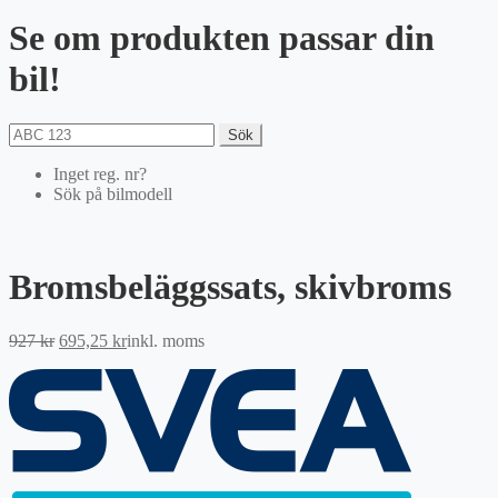
Se om produkten passar din
bil!
Sök
Inget reg. nr?
Sök på bilmodell
Bromsbeläggssats, skivbroms
Det
Det
927
kr
695,25
kr
inkl. moms
ursprungliga
nuvarande
priset
priset
var:
är:
927 kr.
695,25 kr.