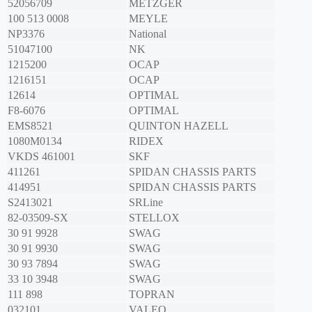
52056709
METZGER
100 513 0008
MEYLE
NP3376
National
51047100
NK
1215200
OCAP
1216151
OCAP
12614
OPTIMAL
F8-6076
OPTIMAL
EMS8521
QUINTON HAZELL
1080M0134
RIDEX
VKDS 461001
SKF
411261
SPIDAN CHASSIS PARTS
414951
SPIDAN CHASSIS PARTS
S2413021
SRLine
82-03509-SX
STELLOX
30 91 9928
SWAG
30 91 9930
SWAG
30 93 7894
SWAG
33 10 3948
SWAG
111 898
TOPRAN
032101
VALEO