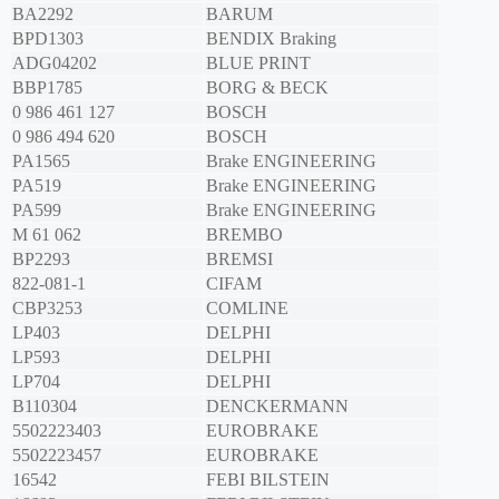
BA2292
BARUM
BPD1303
BENDIX Braking
ADG04202
BLUE PRINT
BBP1785
BORG & BECK
0 986 461 127
BOSCH
0 986 494 620
BOSCH
PA1565
Brake ENGINEERING
PA519
Brake ENGINEERING
PA599
Brake ENGINEERING
M 61 062
BREMBO
BP2293
BREMSI
822-081-1
CIFAM
CBP3253
COMLINE
LP403
DELPHI
LP593
DELPHI
LP704
DELPHI
B110304
DENCKERMANN
5502223403
EUROBRAKE
5502223457
EUROBRAKE
16542
FEBI BILSTEIN