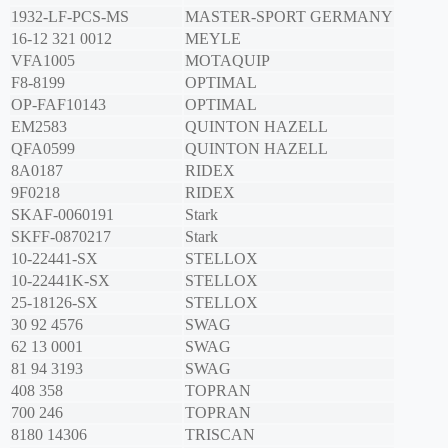
1932-LF-PCS-MS
MASTER-SPORT GERMANY
16-12 321 0012
MEYLE
VFA1005
MOTAQUIP
F8-8199
OPTIMAL
OP-FAF10143
OPTIMAL
EM2583
QUINTON HAZELL
QFA0599
QUINTON HAZELL
8A0187
RIDEX
9F0218
RIDEX
SKAF-0060191
Stark
SKFF-0870217
Stark
10-22441-SX
STELLOX
10-22441K-SX
STELLOX
25-18126-SX
STELLOX
30 92 4576
SWAG
62 13 0001
SWAG
81 94 3193
SWAG
408 358
TOPRAN
700 246
TOPRAN
8180 14306
TRISCAN