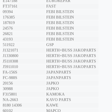
E147188
EUROREPAR
FT37161
FAST
09394
FEBI BILSTEIN
176385
FEBI BILSTEIN
187819
FEBI BILSTEIN
24576
FEBI BILSTEIN
26821
FEBI BILSTEIN
43193
FEBI BILSTEIN
511922
GSP
J1321071
HERTH+BUSS JAKOPARTS
J1330800
HERTH+BUSS JAKOPARTS
J5110308
HERTH+BUSS JAKOPARTS
J5911010
HERTH+BUSS JAKOPARTS
FA-156S
JAPANPARTS
FC-988S
JAPANPARTS
20156
JAPKO
30988
JAPKO
F315801
KAMOKA
NA-2663
KAVO PARTS
8180 14306
KAWE
60102
MAPCO