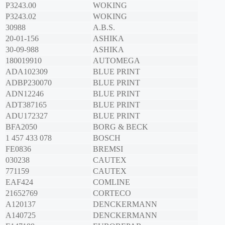
P3243.00
WOKING
P3243.02
WOKING
30988
A.B.S.
20-01-156
ASHIKA
30-09-988
ASHIKA
180019910
AUTOMEGA
ADA102309
BLUE PRINT
ADBP230070
BLUE PRINT
ADN12246
BLUE PRINT
ADT387165
BLUE PRINT
ADU172327
BLUE PRINT
BFA2050
BORG & BECK
1 457 433 078
BOSCH
FE0836
BREMSI
030238
CAUTEX
771159
CAUTEX
EAF424
COMLINE
21652769
CORTECO
A120137
DENCKERMANN
A140725
DENCKERMANN