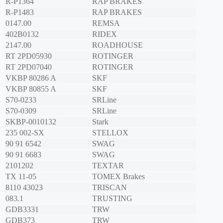
R-P1364
RAP BRAKES
R-P1483
RAP BRAKES
0147.00
REMSA
402B0132
RIDEX
2147.00
ROADHOUSE
RT 2PD05930
ROTINGER
RT 2PD07040
ROTINGER
VKBP 80286 A
SKF
VKBP 80855 A
SKF
S70-0233
SRLine
S70-0309
SRLine
SKBP-0010132
Stark
235 002-SX
STELLOX
90 91 6542
SWAG
90 91 6683
SWAG
2101202
TEXTAR
TX 11-05
TOMEX Brakes
8110 43023
TRISCAN
083.1
TRUSTING
GDB3331
TRW
GDB373
TRW