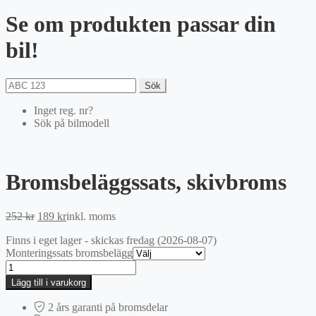
Se om produkten passar din
bil!
Sök
Inget reg. nr?
Sök på bilmodell
Bromsbeläggssats, skivbroms
Det
Det
252
kr
189
kr
inkl. moms
ursprungliga
nuvarande
Finns i eget lager - skickas fredag (2026-08-07)
priset
priset
Monteringssats bromsbelägg
var:
är:
Bromsbeläggssats,
252 kr.
189 kr.
skivbroms
Lägg till i varukorg
mängd
2 års garanti på bromsdelar