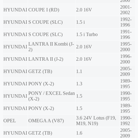
2000
2001-
HYUNDAI
COUPE I (RD)
2.0 16V
2002
1992-
HYUNDAI
S COUPE (SLC)
1.5 i
1996
1991-
HYUNDAI
S COUPE (SLC)
1.5 i Turbo
1996
LANTRA II Kombi (J-
1995-
HYUNDAI
2.0 16V
2)
2000
1996-
HYUNDAI
LANTRA II (J-2)
2.0 16V
2000
2005-
HYUNDAI
GETZ (TB)
1.1
2009
1989-
HYUNDAI
PONY (X-2)
1.3
1995
PONY / EXCEL Sedan
1990-
HYUNDAI
1.5
(X-2)
1995
1989-
HYUNDAI
PONY (X-2)
1.5
1995
3.6 24V Lotus (F19,
1990-
OPEL
OMEGA A (V87)
M19, N19)
1992
2005-
HYUNDAI
GETZ (TB)
1.6
2009