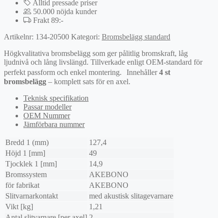
Alltid pressade priser
50.000 nöjda kunder
Frakt 89:-
Artikelnr:
134-20500
Kategori:
Bromsbelägg standard
Högkvalitativa bromsbelägg som ger pålitlig bromskraft, låg
ljudnivå och lång livslängd. Tillverkade enligt OEM-standard för
perfekt passform och enkel montering. Innehåller
4 st
bromsbelägg
– komplett sats för en axel.
Teknisk specifikation
Passar modeller
OEM Nummer
Jämförbara nummer
Bredd 1 (mm)
127,4
Höjd 1 [mm]
49
Tjocklek 1 [mm]
14,9
Bromssystem
AKEBONO
för fabrikat
AKEBONO
Slitvarnarkontakt
med akustisk slitagevarnare
Vikt [kg]
1,21
Antal slitvarnare [per axel]
2