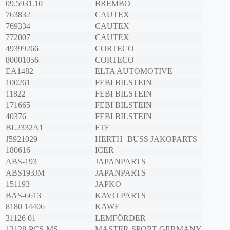
09.5931.10
BREMBO
763832
CAUTEX
769334
CAUTEX
772007
CAUTEX
49399266
CORTECO
80001056
CORTECO
EA1482
ELTA AUTOMOTIVE
100261
FEBI BILSTEIN
11822
FEBI BILSTEIN
171665
FEBI BILSTEIN
40376
FEBI BILSTEIN
BL2332A1
FTE
J5921029
HERTH+BUSS JAKOPARTS
180616
ICER
ABS-193
JAPANPARTS
ABS193JM
JAPANPARTS
151193
JAPKO
BAS-6613
KAVO PARTS
8180 14406
KAWE
31126 01
LEMFÖRDER
13128-PCS-MS
MASTER-SPORT GERMANY