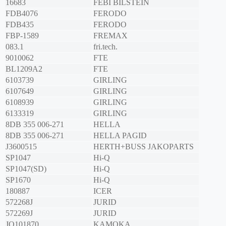
16683
FEBI BILSTEIN
FDB4076
FERODO
FDB435
FERODO
FBP-1589
FREMAX
083.1
fri.tech.
9010062
FTE
BL1209A2
FTE
6103739
GIRLING
6107649
GIRLING
6108939
GIRLING
6133319
GIRLING
8DB 355 006-271
HELLA
8DB 355 006-271
HELLA PAGID
J3600515
HERTH+BUSS JAKOPARTS
SP1047
Hi-Q
SP1047(SD)
Hi-Q
SP1670
Hi-Q
180887
ICER
572268J
JURID
572269J
JURID
JQ101870
KAMOKA