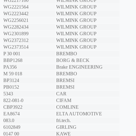
WG2217100
WILMINK GROUP
WG2221564
WILMINK GROUP
WG2223442
WILMINK GROUP
WG2256021
WILMINK GROUP
WG2282434
WILMINK GROUP
WG2301899
WILMINK GROUP
WG2372312
WILMINK GROUP
WG2373514
WILMINK GROUP
P 30 001
BREMBO
BBP1268
BORG & BECK
PA356
Brake ENGINEERING
M 59 018
BREMBO
BP3124
BREMSI
PB0152
BREMSI
5343
CAR
822-081-0
CIFAM
CBP3922
COMLINE
EA8674
ELTA AUTOMOTIVE
083.0
fri.tech.
6102849
GIRLING
0147 00
KAWE