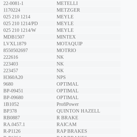
22-0081-1
METELLI
1170224
METZGER
025 210 1214
MEYLE
025 210 1214/PD
MEYLE
025 210 1214/W
MEYLE
MDB1507
MINTEX
LVXL1879
MOTAQUIP
8550502697
MOTRIO
222616
NK
223403
NK
223457
NK
H360A20
NPS
9680
OPTIMAL
BP-09451
OPTIMAL
BP-09680
OPTIMAL
1B1052
ProfiPower
BP378
QUINTON HAZELL
RB0887
R BRAKE
RA.0457.1
RAICAM
R-P1126
RAP BRAKES