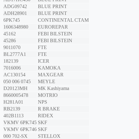
ADG09742
BLUE PRINT
ADH28901
BLUE PRINT
6PK745
CONTINENTAL CTAM
1606348980
EUROREPAR
45162
FEBI BILSTEIN
45286
FEBI BILSTEIN
9011070
FTE
BL2777A1
FTE
182139
ICER
7016006
KAMOKA
AC130154
MAXGEAR
050 006 0745
MEYLE
D20123MH
MK Kashiyama
8660005478
MOTRIO
H281A01
NPS
RB2139
R BRAKE
402B1113
RIDEX
VKMV 6PK745
SKF
VKMV 6PK746
SKF
000 702-SX
STELLOX