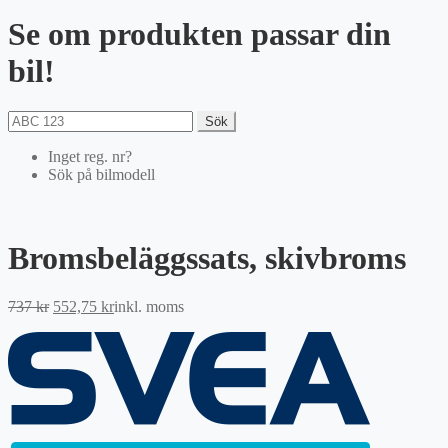
Se om produkten passar din
bil!
Sök
Inget reg. nr?
Sök på bilmodell
Bromsbeläggssats, skivbroms
Det
Det
737
kr
552,75
kr
inkl. moms
ursprungliga
nuvarande
priset
priset
var:
är:
737 kr.
552,75 kr.