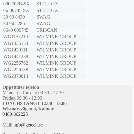
000 702B-SX
STELLOX
06-00745-SX
STELLOX
30 93 8430
SWAG
30 94 5286
SWAG
8640 600745
TRISCAN
WG1153219
WILMINK GROUP
WG1335153
WILMINK GROUP
WG1429111
WILMINK GROUP
WG1441238
WILMINK GROUP
WG2256762
WILMINK GROUP
WG2256788
WILMINK GROUP
WG2370014
WILMINK GROUP
Öppettider telefon
Måndag - Torsdag 09.30 - 17.30
Fredag 09.30 - 12.00
LUNCHSTÄNGT 12.00 - 13.00
Wismarsvägen 3, Kalmar
0480-362225
Mail:
info@getech.se