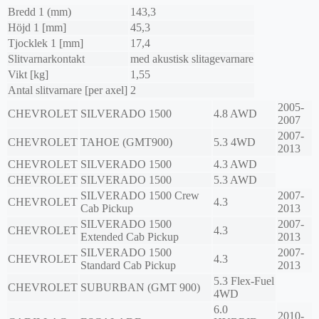
Bredd 1 (mm)
143,3
Höjd 1 [mm]
45,3
Tjocklek 1 [mm]
17,4
Slitvarnarkontakt
med akustisk slitagevarnare
Vikt [kg]
1,55
Antal slitvarnare [per axel]
2
2005-
CHEVROLET
SILVERADO 1500
4.8 AWD
2007
2007-
CHEVROLET
TAHOE (GMT900)
5.3 4WD
2013
CHEVROLET
SILVERADO 1500
4.3 AWD
CHEVROLET
SILVERADO 1500
5.3 AWD
SILVERADO 1500 Crew
2007-
CHEVROLET
4.3
Cab Pickup
2013
SILVERADO 1500
2007-
CHEVROLET
4.3
Extended Cab Pickup
2013
SILVERADO 1500
2007-
CHEVROLET
4.3
Standard Cab Pickup
2013
5.3 Flex-Fuel
CHEVROLET
SUBURBAN (GMT 900)
4WD
6.0
2010-