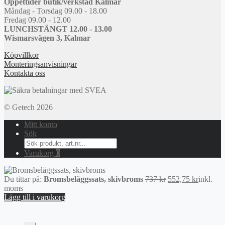
Öppettider butik/verkstad Kalmar
Måndag - Torsdag 09.00 - 18.00
Fredag 09.00 - 12.00
LUNCHSTÄNGT 12.00 - 13.00
Wismarsvägen 3, Kalmar
Köpvillkor
Monteringsanvisningar
Kontakta oss
© Getech 2026
Mitt konto
Sök
Search
for:
Varukorg
0
Det
Det
Du tittar på:
Bromsbeläggssats, skivbroms
737
kr
552,75
kr
inkl.
ursprungliga
nuvaran
moms
priset
priset
Lägg till i varukorg
var:
är:
737 kr.
552,75 k