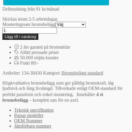
Delbetalning från
91
kr
/månad
Skickas inom 2-5 arbetsdagar.
Monteringssats bromsbelägg
Bromsbeläggssats,
skivbroms
Lägg till i varukorg
mängd
2 års garanti på bromsdelar
Alltid pressade priser
50.000 nöjda kunder
Frakt 89:-
Artikelnr:
134-38430
Kategori:
Bromsbelägg standard
Högkvalitativa bromsbelägg som ger pålitlig bromskraft, låg
ljudnivå och lång livslängd. Tillverkade enligt OEM-standard för
perfekt passform och enkel montering. Innehåller
4 st
bromsbelägg
– komplett sats för en axel.
Teknisk specifikation
Passar modeller
OEM Nummer
Jämförbara nummer