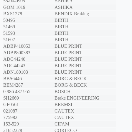
55-00-0905
ASHIKA
GOM-1019
ASHIKA
BXS1278
BENDIX Braking
50495
BIRTH
51469
BIRTH
51593
BIRTH
51607
BIRTH
ADBP410053
BLUE PRINT
ADBP800383
BLUE PRINT
ADC44240
BLUE PRINT
ADC44243
BLUE PRINT
ADN180103
BLUE PRINT
BBS6446
BORG & BECK
BEM4287
BORG & BECK
0 986 487 955
BOSCH
SH2669
Brake ENGINEERING
GF0561
BREMSI
021087
CAUTEX
775982
CAUTEX
153-529
CIFAM
21652328
CORTECO