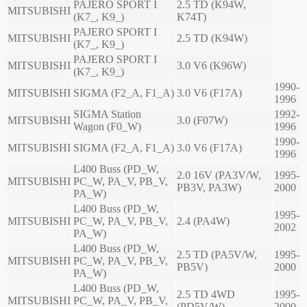
PAJERO SPORT I
2.5 TD (K94W,
MITSUBISHI
(K7_, K9_)
K74T)
PAJERO SPORT I
MITSUBISHI
2.5 TD (K94W)
(K7_, K9_)
PAJERO SPORT I
MITSUBISHI
3.0 V6 (K96W)
(K7_, K9_)
1990-
MITSUBISHI
SIGMA (F2_A, F1_A)
3.0 V6 (F17A)
1996
SIGMA Station
1992-
MITSUBISHI
3.0 (F07W)
Wagon (F0_W)
1996
1990-
MITSUBISHI
SIGMA (F2_A, F1_A)
3.0 V6 (F17A)
1996
L400 Buss (PD_W,
2.0 16V (PA3V/W,
1995-
MITSUBISHI
PC_W, PA_V, PB_V,
PB3V, PA3W)
2000
PA_W)
L400 Buss (PD_W,
1995-
MITSUBISHI
PC_W, PA_V, PB_V,
2.4 (PA4W)
2002
PA_W)
L400 Buss (PD_W,
2.5 TD (PA5V/W,
1995-
MITSUBISHI
PC_W, PA_V, PB_V,
PB5V)
2000
PA_W)
L400 Buss (PD_W,
2.5 TD 4WD
1995-
MITSUBISHI
PC_W, PA_V, PB_V,
(PD5V/W)
2000