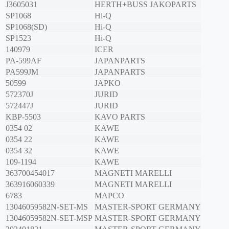
J3605031
HERTH+BUSS JAKOPARTS
SP1068
Hi-Q
SP1068(SD)
Hi-Q
SP1523
Hi-Q
140979
ICER
PA-599AF
JAPANPARTS
PA599JM
JAPANPARTS
50599
JAPKO
572370J
JURID
572447J
JURID
KBP-5503
KAVO PARTS
0354 02
KAWE
0354 22
KAWE
0354 32
KAWE
109-1194
KAWE
363700454017
MAGNETI MARELLI
363916060339
MAGNETI MARELLI
6783
MAPCO
13046059582N-SET-MS
MASTER-SPORT GERMANY
13046059582N-SET-MSP
MASTER-SPORT GERMANY