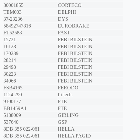
80001855
CORTECO
TEM003
DELPHI
37-23236
DYS
58492747816
EUROBRAKE
FT52588
FAST
15721
FEBI BILSTEIN
16128
FEBI BILSTEIN
170239
FEBI BILSTEIN
28214
FEBI BILSTEIN
29498
FEBI BILSTEIN
30223
FEBI BILSTEIN
34066
FEBI BILSTEIN
FSB4165
FERODO
1124.290
fri.tech.
9100177
FTE
BB1459A1
FTE
5188009
GIRLING
537640
GSP
8DB 355 022-061
HELLA
8DB 355 022-061
HELLA PAGID