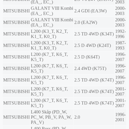
(EA_, EC_)
2003
GALANT VIII Kombi
2000-
MITSUBISHI
2.4 GDI (EA3W)
(EA_, EC_)
2003
GALANT VIII Kombi
2000-
MITSUBISHI
2.0 (EA2W)
(EA_, EC_)
2003
L200 (K3_T, K2_T,
1992-
MITSUBISHI
2.5 TD 4WD (K34T)
K1_T, K0_T)
1996
L200 (K3_T, K2_T,
1987-
MITSUBISHI
2.5 D 4WD (K24T)
K1_T, K0_T)
1993
L200 (K7_T, K6_T,
1996-
MITSUBISHI
2.5 D (K64T)
K5_T)
2007
L200 (K7_T, K6_T,
1996-
MITSUBISHI
2.4 4WD (K75T)
K5_T)
2007
L200 (K7_T, K6_T,
1996-
MITSUBISHI
2.5 TD 4WD (K74T)
K5_T)
2007
L200 (K7_T, K6_T,
2001-
MITSUBISHI
2.5 TD 4WD (K74T)
K5_T)
2007
L200 (K7_T, K6_T,
2001-
MITSUBISHI
2.5 TD 4WD (K74T)
K5_T)
2007
L400 Skåp (PD_W,
1996-
MITSUBISHI
PC_W, PB_V, PA_W,
2.0
2001
PA_V)
L400 Buss (PD_W,