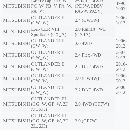
L400 Skåp (PD_W,
2500 TD 4WD
1996-
MITSUBISHI
PC_W, PB_V, PA_W,
(PD5W, PD5V,
2005
PA_V)
PA5W, PA5V)
OUTLANDER II
2006-
MITSUBISHI
2.4 (CW5W)
(CW_W)
2012
LANCER VIII
2.0 Ralliart 4WD
MITSUBISHI
Sportback (CX_A)
(CX4A)
OUTLANDER II
2006-
MITSUBISHI
2.0 4WD
(CW_W)
2012
OUTLANDER II
2007-
MITSUBISHI
2.4 Flex 4WD
(CW_W)
2012
OUTLANDER II
2010-
MITSUBISHI
2.2 DI-D 4WD
(CW_W)
2012
OUTLANDER II
2006-
MITSUBISHI
2.0 (CW4W)
(CW_W)
2012
OUTLANDER II
2006-
MITSUBISHI
2.2 DI-D 4WD
(CW_W)
2012
OUTLANDER III
MITSUBISHI
(GG_W, GF_W, ZJ,
2.0 4WD (GF7W)
ZL, ZK)
OUTLANDER III
MITSUBISHI
(GG_W, GF_W, ZJ,
2.0 (GF7W)
ZL, ZK)