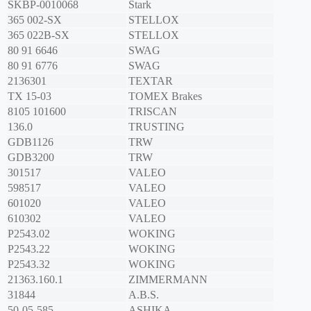
SKBP-0010068
Stark
365 002-SX
STELLOX
365 022B-SX
STELLOX
80 91 6646
SWAG
80 91 6776
SWAG
2136301
TEXTAR
TX 15-03
TOMEX Brakes
8105 101600
TRISCAN
136.0
TRUSTING
GDB1126
TRW
GDB3200
TRW
301517
VALEO
598517
VALEO
601020
VALEO
610302
VALEO
P2543.02
WOKING
P2543.22
WOKING
P2543.32
WOKING
21363.160.1
ZIMMERMANN
31844
A.B.S.
50-05-585
ASHIKA