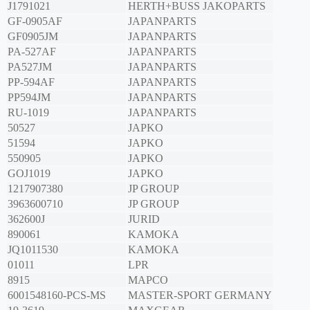
J1791021
HERTH+BUSS JAKOPARTS
GF-0905AF
JAPANPARTS
GF0905JM
JAPANPARTS
PA-527AF
JAPANPARTS
PA527JM
JAPANPARTS
PP-594AF
JAPANPARTS
PP594JM
JAPANPARTS
RU-1019
JAPANPARTS
50527
JAPKO
51594
JAPKO
550905
JAPKO
GOJ1019
JAPKO
1217907380
JP GROUP
3963600710
JP GROUP
362600J
JURID
890061
KAMOKA
JQ1011530
KAMOKA
01011
LPR
8915
MAPCO
6001548160-PCS-MS
MASTER-SPORT GERMANY