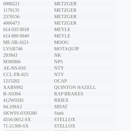
0900221
METZGER
1170135
METZGER
2370156
METZGER
4006473
METZGER
014 035 0018
MEYLE
614 899 0049
MEYLE
ME-SB-1623
MOOG
LVAB746
MOTAQUIP
293943
NK
M360I66
NPS
AE-NS-010
NTY
CCL-FR-025
NTY
1215202
OCAP
XABS992
QUINTON HAZELL
R-A0394
RAP BRAKES
412W0281
RIDEX
94.109A2
SIDAT
SKWSS-0350280
Stark
4516-0012-SX
STELLOX
71-21300-SX
STELLOX