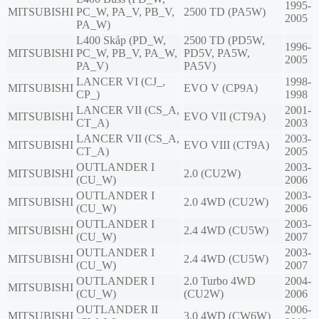
1995-
MITSUBISHI
PC_W, PA_V, PB_V,
2500 TD (PA5W)
2005
PA_W)
L400 Skåp (PD_W,
2500 TD (PD5W,
1996-
MITSUBISHI
PC_W, PB_V, PA_W,
PD5V, PA5W,
2005
PA_V)
PA5V)
LANCER VI (CJ_,
1998-
MITSUBISHI
EVO V (CP9A)
CP_)
1998
LANCER VII (CS_A,
2001-
MITSUBISHI
EVO VII (CT9A)
CT_A)
2003
LANCER VII (CS_A,
2003-
MITSUBISHI
EVO VIII (CT9A)
CT_A)
2005
OUTLANDER I
2003-
MITSUBISHI
2.0 (CU2W)
(CU_W)
2006
OUTLANDER I
2003-
MITSUBISHI
2.0 4WD (CU2W)
(CU_W)
2006
OUTLANDER I
2003-
MITSUBISHI
2.4 4WD (CU5W)
(CU_W)
2007
OUTLANDER I
2003-
MITSUBISHI
2.4 4WD (CU5W)
(CU_W)
2007
OUTLANDER I
2.0 Turbo 4WD
2004-
MITSUBISHI
(CU_W)
(CU2W)
2006
OUTLANDER II
2006-
MITSUBISHI
3.0 4WD (CW6W)