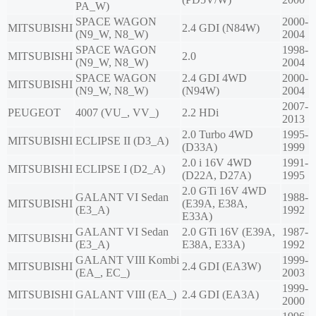
PA_W)
SPACE WAGON
2000-
MITSUBISHI
2.4 GDI (N84W)
(N9_W, N8_W)
2004
SPACE WAGON
1998-
MITSUBISHI
2.0
(N9_W, N8_W)
2004
SPACE WAGON
2.4 GDI 4WD
2000-
MITSUBISHI
(N9_W, N8_W)
(N94W)
2004
2007-
PEUGEOT
4007 (VU_, VV_)
2.2 HDi
2013
2.0 Turbo 4WD
1995-
MITSUBISHI
ECLIPSE II (D3_A)
(D33A)
1999
2.0 i 16V 4WD
1991-
MITSUBISHI
ECLIPSE I (D2_A)
(D22A, D27A)
1995
2.0 GTi 16V 4WD
GALANT VI Sedan
1988-
MITSUBISHI
(E39A, E38A,
(E3_A)
1992
E33A)
GALANT VI Sedan
2.0 GTi 16V (E39A,
1987-
MITSUBISHI
(E3_A)
E38A, E33A)
1992
GALANT VIII Kombi
1999-
MITSUBISHI
2.4 GDI (EA3W)
(EA_, EC_)
2003
1999-
MITSUBISHI
GALANT VIII (EA_)
2.4 GDI (EA3A)
2000