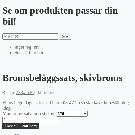
Se om produkten passar din
bil!
Sök
Inget reg. nr?
Sök på bilmodell
Bromsbeläggssats, skivbroms
Det
Det
311
kr
233,25
kr
inkl. moms
ursprungliga
nuvarande
Finns i eget lager - beställ inom
08:47:25
så skickas din beställning
priset
priset
idag
var:
är:
Monteringssats bromsbelägg
311 kr.
233,25 kr.
Bromsbeläggssats,
skivbroms
Lägg till i varukorg
mängd