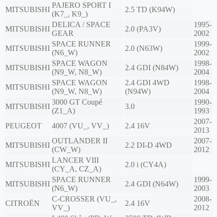
PAJERO SPORT I
MITSUBISHI
2.5 TD (K94W)
(K7_, K9_)
DELICA / SPACE
1995-
MITSUBISHI
2.0 (PA3V)
GEAR
2002
SPACE RUNNER
1999-
MITSUBISHI
2.0 (N63W)
(N6_W)
2002
SPACE WAGON
1998-
MITSUBISHI
2.4 GDI (N84W)
(N9_W, N8_W)
2004
SPACE WAGON
2.4 GDI 4WD
1998-
MITSUBISHI
(N9_W, N8_W)
(N94W)
2004
3000 GT Coupé
1990-
MITSUBISHI
3.0
(Z1_A)
1993
2007-
PEUGEOT
4007 (VU_, VV_)
2.4 16V
2013
OUTLANDER II
2007-
MITSUBISHI
2.2 DI-D 4WD
(CW_W)
2012
LANCER VIII
MITSUBISHI
2.0 i (CY4A)
(CY_A, CZ_A)
SPACE RUNNER
1999-
MITSUBISHI
2.4 GDI (N64W)
(N6_W)
2003
C-CROSSER (VU_,
2008-
CITROËN
2.4 16V
VV_)
2012