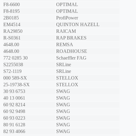
F8-6600
OPTIMAL
F8-8195
OPTIMAL
2B0185
ProfiPower
EM4514
QUINTON HAZELL
RA29850
RAICAM
R-S0361
RAP BRAKES
4648.00
REMSA
4648.00
ROADHOUSE
772 0285 30
Schaeffler FAG
S2255038
SRLine
S72-1119
SRLine
000 589-SX
STELLOX
25-19738-SX
STELLOX
30 93 6753
SWAG
40 13 0061
SWAG
60 92 8214
SWAG
60 92 9498
SWAG
60 93 0223
SWAG
80 91 6128
SWAG
82 93 4066
SWAG