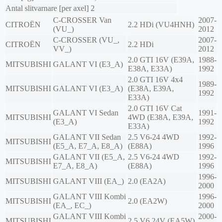
Antal slitvarnare [per axel]
2
C-CROSSER Van
2007-
CITROËN
2.2 HDi (VU4HNH)
(VU_)
2012
C-CROSSER (VU_,
2007-
CITROËN
2.2 HDi
VV_)
2012
2.0 GTI 16V (E39A,
1988-
MITSUBISHI
GALANT VI (E3_A)
E38A, E33A)
1992
2.0 GTI 16V 4x4
1989-
MITSUBISHI
GALANT VI (E3_A)
(E38A, E39A,
1992
E33A)
2.0 GTI 16V Cat
GALANT VI Sedan
1991-
MITSUBISHI
4WD (E38A, E39A,
(E3_A)
1992
E33A)
GALANT VII Sedan
2.5 V6-24 4WD
1992-
MITSUBISHI
(E5_A, E7_A, E8_A)
(E88A)
1996
GALANT VII (E5_A,
2.5 V6-24 4WD
1992-
MITSUBISHI
E7_A, E8_A)
(E88A)
1996
1996-
MITSUBISHI
GALANT VIII (EA_)
2.0 (EA2A)
2000
GALANT VIII Kombi
1996-
MITSUBISHI
2.0 (EA2W)
(EA_, EC_)
2000
GALANT VIII Kombi
2000-
MITSUBISHI
2.5 V6 24V (EA5W)