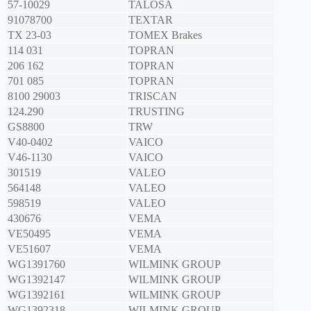
57-10029
TALOSA
91078700
TEXTAR
TX 23-03
TOMEX Brakes
114 031
TOPRAN
206 162
TOPRAN
701 085
TOPRAN
8100 29003
TRISCAN
124.290
TRUSTING
GS8800
TRW
V40-0402
VAICO
V46-1130
VAICO
301519
VALEO
564148
VALEO
598519
VALEO
430676
VEMA
VE50495
VEMA
VE51607
VEMA
WG1391760
WILMINK GROUP
WG1392147
WILMINK GROUP
WG1392161
WILMINK GROUP
WG1392318
WILMINK GROUP