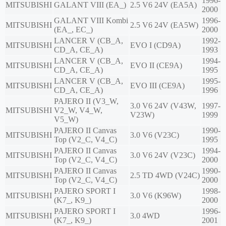
1996-
MITSUBISHI
GALANT VIII (EA_)
2.5 V6 24V (EA5A)
2000
GALANT VIII Kombi
1996-
MITSUBISHI
2.5 V6 24V (EA5W)
(EA_, EC_)
2000
LANCER V (CB_A,
1992-
MITSUBISHI
EVO I (CD9A)
CD_A, CE_A)
1993
LANCER V (CB_A,
1994-
MITSUBISHI
EVO II (CE9A)
CD_A, CE_A)
1995
LANCER V (CB_A,
1995-
MITSUBISHI
EVO III (CE9A)
CD_A, CE_A)
1996
PAJERO II (V3_W,
3.0 V6 24V (V43W,
1997-
MITSUBISHI
V2_W, V4_W,
V23W)
1999
V5_W)
PAJERO II Canvas
1990-
MITSUBISHI
3.0 V6 (V23C)
Top (V2_C, V4_C)
1995
PAJERO II Canvas
1994-
MITSUBISHI
3.0 V6 24V (V23C)
Top (V2_C, V4_C)
2000
PAJERO II Canvas
1990-
MITSUBISHI
2.5 TD 4WD (V24C)
Top (V2_C, V4_C)
2000
PAJERO SPORT I
1998-
MITSUBISHI
3.0 V6 (K96W)
(K7_, K9_)
2000
PAJERO SPORT I
1996-
MITSUBISHI
3.0 4WD
(K7_, K9_)
2001