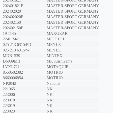
202401821
MASTER-SPORT GERMANY
202401821P
MASTER-SPORT GERMANY
202402020
MASTER-SPORT GERMANY
202402020P
MASTER-SPORT GERMANY
202402150
MASTER-SPORT GERMANY
202402150P
MASTER-SPORT GERMANY
19-1145
MAXGEAR
22-0134-0
METELLI
025 213 6315/PD
MEYLE
025 213 6315/W
MEYLE
MDB1539
MINTEX
D6039MH
MK Kashiyama
LVXL721
MOTAQUIP
8550502382
MOTRIO
8660006854
MOTRIO
NP2042
National
221965
NK
223006
NK
223018
NK
223019
NK
223023
NK