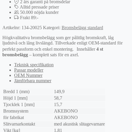
2 års garanti på bromsdelar
Alltid pressade priser
50.000 nöjda kunder
Frakt 89:-
Artikelnr:
134-20025
Kategori:
Bromsbelägg standard
Högkvalitativa bromsbelägg som ger pålitlig bromskraft, låg
ljudnivå och lång livslängd. Tillverkade enligt OEM-standard för
perfekt passform och enkel montering. Innehåller
4 st
bromsbelägg
– komplett sats för en axel.
Teknisk specifikation
Passar modeller
OEM Nummer
Jämförbara nummer
Bredd 1 (mm)
149,9
Höjd 1 [mm]
58,7
Tjocklek 1 [mm]
15,7
Bromssystem
AKEBONO
för fabrikat
AKEBONO
Slitvarnarkontakt
med akustisk slitagevarnare
Vikt [kg]
1,81