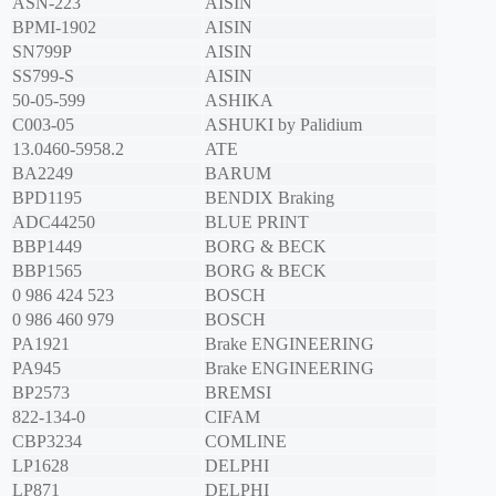
ASN-223
AISIN
BPMI-1902
AISIN
SN799P
AISIN
SS799-S
AISIN
50-05-599
ASHIKA
C003-05
ASHUKI by Palidium
13.0460-5958.2
ATE
BA2249
BARUM
BPD1195
BENDIX Braking
ADC44250
BLUE PRINT
BBP1449
BORG & BECK
BBP1565
BORG & BECK
0 986 424 523
BOSCH
0 986 460 979
BOSCH
PA1921
Brake ENGINEERING
PA945
Brake ENGINEERING
BP2573
BREMSI
822-134-0
CIFAM
CBP3234
COMLINE
LP1628
DELPHI
LP871
DELPHI