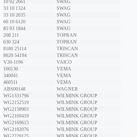
10 92 2661
SWAG
33 10 1324
SWAG
33 10 2035
SWAG
60 10 6120
SWAG
85 93 1844
SWAG
208 211
TOPRAN
630 324
TOPRAN
8180 25114
TRISCAN
8620 54194
TRISCAN
V30-1196
VAICO
160130
VEMA
340041
VEMA
460511
VEMA
ABS00148
WAGNER
WG1331796
WILMINK GROUP
WG2152519
WILMINK GROUP
WG2158903
WILMINK GROUP
WG2169419
WILMINK GROUP
WG2169615
WILMINK GROUP
WG2182076
WILMINK GROUP
WG2229125
WILMINK GROUP