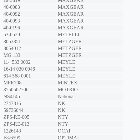
19-3619
MAXGEAR
40-0083
MAXGEAR
40-0092
MAXGEAR
40-0093
MAXGEAR
40-0196
MAXGEAR
53-0529
METELLI
8053851
METZGER
8054012
METZGER
MG 133
METZGER
114 533 0002
MEYLE
16-14 030 0046
MEYLE
614 568 0001
MEYLE
MFR708
MINTEX
8550502706
MOTRIO
NS4145
National
2747816
NK
59736044
NK
ZPS-RE-005
NTY
ZPS-RE-013
NTY
1226148
OCAP
F8-6599
OPTIMAL