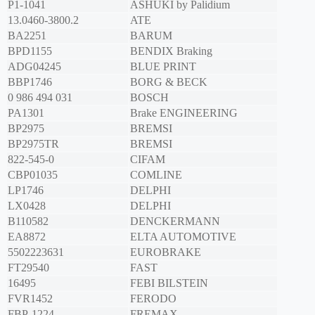
P1-1041
ASHUKI by Palidium
13.0460-3800.2
ATE
BA2251
BARUM
BPD1155
BENDIX Braking
ADG04245
BLUE PRINT
BBP1746
BORG & BECK
0 986 494 031
BOSCH
PA1301
Brake ENGINEERING
BP2975
BREMSI
BP2975TR
BREMSI
822-545-0
CIFAM
CBP01035
COMLINE
LP1746
DELPHI
LX0428
DELPHI
B110582
DENCKERMANN
EA8872
ELTA AUTOMOTIVE
5502223631
EUROBRAKE
FT29540
FAST
16495
FEBI BILSTEIN
FVR1452
FERODO
FBP-1224
FREMAX