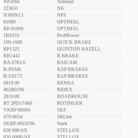
NP2066
National
223631
NK
N360N13
NPS
81900
OPTIMAL
BP-81900
OPTIMAL
1B1033
ProfiPower
109-1688
QUICK BRAKE
BP1325
QUINTON HAZELL
RB1442
R BRAKE
RA.0783.0
RAICAM
R-P0346
RAP BRAKES
R-U0173
RAP BRAKES
0819.00
REMSA
402B0196
RIDEX
2819.00
ROADHOUSE
RT 2PD17460
ROTINGER
VKBP 80084
SKF
S70-0034
SRLine
SKBP-0010196
Stark
830 000-SX
STELLOX
830 000B-SX
STELLOX