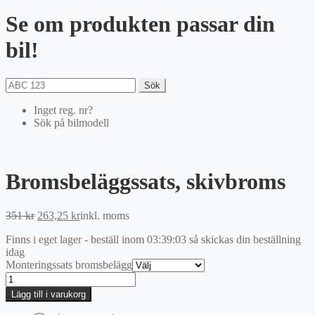
Se om produkten passar din
bil!
Sök
Inget reg. nr?
Sök på bilmodell
Bromsbeläggssats, skivbroms
Det
Det
351
kr
263,25
kr
inkl. moms
ursprungliga
nuvarande
Finns i eget lager - beställ inom
03:39:03
så skickas din beställning
priset
priset
idag
var:
är:
Monteringssats bromsbelägg
351 kr.
263,25 kr.
Bromsbeläggssats,
skivbroms
Lägg till i varukorg
mängd