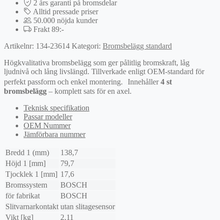
2 års garanti på bromsdelar
Alltid pressade priser
50.000 nöjda kunder
Frakt 89:-
Artikelnr:
134-23614
Kategori:
Bromsbelägg standard
Högkvalitativa bromsbelägg som ger pålitlig bromskraft, låg
ljudnivå och lång livslängd. Tillverkade enligt OEM-standard för
perfekt passform och enkel montering. Innehåller
4 st
bromsbelägg
– komplett sats för en axel.
Teknisk specifikation
Passar modeller
OEM Nummer
Jämförbara nummer
Bredd 1 (mm)
138,7
Höjd 1 [mm]
79,7
Tjocklek 1 [mm]
17,6
Bromssystem
BOSCH
för fabrikat
BOSCH
Slitvarnarkontakt
utan slitagesensor
Vikt [kg]
2,11