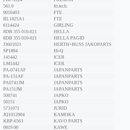
561.0
fri.tech.
9010403
FTE
BL1825A1
FTE
6114424
GIRLING
8DB 355 010-021
HELLA
8DB 355 010-021
HELLA PAGID
J3601021
HERTH+BUSS JAKOPARTS
SP1894
Hi-Q
141442
ICER
LM1442
ICER
PA-0741AF
JAPANPARTS
PA-151AF
JAPANPARTS
PA0741JM
JAPANPARTS
PA151JM
JAPANPARTS
500741
JAPKO
50151
JAPKO
573107J
JURID
JQ1012904
KAMOKA
KBP-6563
KAVO PARTS
0819 00
KAWE