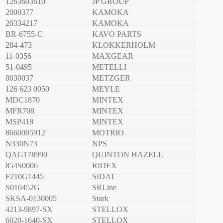
1263603610
JP GROUP
2000377
KAMOKA
20334217
KAMOKA
BR-6755-C
KAVO PARTS
284-473
KLOKKERHOLM
11-0356
MAXGEAR
51-0495
METELLI
8030037
METZGER
126 623 0050
MEYLE
MDC1870
MINTEX
MFR708
MINTEX
MSP418
MINTEX
8660005912
MOTRIO
N330N73
NPS
QAG178990
QUINTON HAZELL
854S0006
RIDEX
F210G1445
SIDAT
S010452G
SRLine
SKSA-0130005
Stark
4213-9897-SX
STELLOX
6020-1640-SX
STELLOX