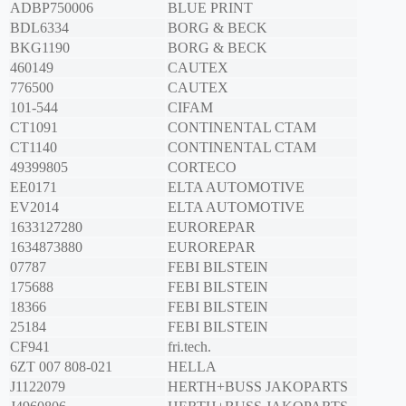
ADBP750006
BLUE PRINT
BDL6334
BORG & BECK
BKG1190
BORG & BECK
460149
CAUTEX
776500
CAUTEX
101-544
CIFAM
CT1091
CONTINENTAL CTAM
CT1140
CONTINENTAL CTAM
49399805
CORTECO
EE0171
ELTA AUTOMOTIVE
EV2014
ELTA AUTOMOTIVE
1633127280
EUROREPAR
1634873880
EUROREPAR
07787
FEBI BILSTEIN
175688
FEBI BILSTEIN
18366
FEBI BILSTEIN
25184
FEBI BILSTEIN
CF941
fri.tech.
6ZT 007 808-021
HELLA
J1122079
HERTH+BUSS JAKOPARTS