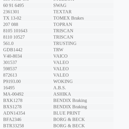
60 91 6495
SWAG
2361301
TEXTAR
TX 13-02
TOMEX Brakes
207 088
TOPRAN
8105 101643
TRISCAN
8110 10527
TRISCAN
561.0
TRUSTING
GDB1442
TRW
V40-8034
VAICO
301537
VALEO
598537
VALEO
872613
VALEO
P9193.00
WOKING
16495
A.B.S.
MA-00492
ASHIKA
BXK1278
BENDIX Braking
BXS1278
BENDIX Braking
ADN14354
BLUE PRINT
BFA2346
BORG & BECK
BTR33258
BORG & BECK