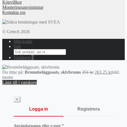
Köpvillkor
Monteringsanvisningar
Kontakta oss
© Getech 2026
Mitt konto
Sök
Search
for:
Varukorg
0
Det
Det
Du tittar på:
Bromsbeläggssats, skivbroms
351
kr
263,25
kr
inkl.
ursprungliga
nuvaran
moms
priset
priset
Lägg till i varukorg
var:
är:
351 kr.
263,25 k
×
Logga in
Registrera
Obligatoriskt
Användarnamn eller e-post
*