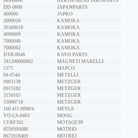
J4960806
HERTH+BUSS JAKOPARTS
DD-0600
JAPANPARTS
400600
JAPKO
2000018
KAMOKA
20300018
KAMOKA
4090009
KAMOKA
7000040
KAMOKA
7000062
KAMOKA
DTB-9048
KAVO PARTS
341200000692
MAGNETI MARELLI
5375
MAPCO
04-0544
METELLI
0903139
METZGER
0915182
METZGER
3150165
METZGER
53006718
METZGER
100 411 0008/S
MEYLE
VO-LS-0463
MOOG
LVRF302
MOTAQUIP
8550500686
MOTRIO
8671018469
MOTRIO