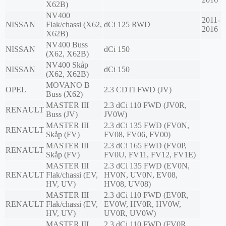
X62B)
NV400
2011-
NISSAN
Flak/chassi (X62,
dCi 125 RWD
2016
X62B)
NV400 Buss
NISSAN
dCi 150
(X62, X62B)
NV400 Skåp
NISSAN
dCi 150
(X62, X62B)
MOVANO B
OPEL
2.3 CDTI FWD (JV)
Buss (X62)
MASTER III
2.3 dCi 110 FWD (JV0R,
RENAULT
Buss (JV)
JV0W)
MASTER III
2.3 dCi 135 FWD (FV0N,
RENAULT
Skåp (FV)
FV08, FV06, FV00)
MASTER III
2.3 dCi 165 FWD (FV0P,
RENAULT
Skåp (FV)
FV0U, FV11, FV12, FV1E)
MASTER III
2.3 dCi 135 FWD (EV0N,
RENAULT
Flak/chassi (EV,
HV0N, UV0N, EV08,
HV, UV)
HV08, UV08)
MASTER III
2.3 dCi 110 FWD (EV0R,
RENAULT
Flak/chassi (EV,
EV0W, HV0R, HV0W,
HV, UV)
UV0R, UV0W)
MASTER III
2.3 dCi 110 FWD (FV0R,