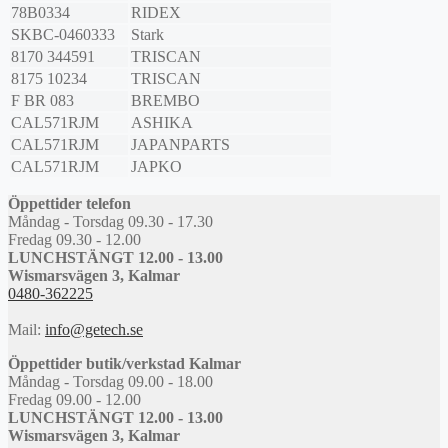
78B0334
RIDEX
SKBC-0460333
Stark
8170 344591
TRISCAN
8175 10234
TRISCAN
F BR 083
BREMBO
CAL571RJM
ASHIKA
CAL571RJM
JAPANPARTS
CAL571RJM
JAPKO
Öppettider telefon
Måndag - Torsdag 09.30 - 17.30
Fredag 09.30 - 12.00
LUNCHSTÄNGT 12.00 - 13.00
Wismarsvägen 3, Kalmar
0480-362225
Mail:
info@getech.se
Öppettider butik/verkstad Kalmar
Måndag - Torsdag 09.00 - 18.00
Fredag 09.00 - 12.00
LUNCHSTÄNGT 12.00 - 13.00
Wismarsvägen 3, Kalmar