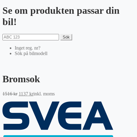
Se om produkten passar din
bil!
Sök
Inget reg. nr?
Sök på bilmodell
Bromsok
Det
Det
1516
kr
1137
kr
inkl. moms
ursprungliga
nuvarande
priset
priset
var:
är:
1516 kr.
1137 kr.