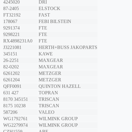
4245020
DRI
87-2405
ELSTOCK
FT32192
FAST
178067
FEBI BILSTEIN
9291374
FTE
9298221
FTE
RX4898231A0
FTE
J3221081
HERTH+BUSS JAKOPARTS
345151
KAWE
26-2251
MAXGEAR
82-0202
MAXGEAR
6261202
METZGER
6261204
METZGER
QFF0091
QUINTON HAZELL
631 427
TOPRAN
8170 345151
TRISCAN
8175 10238
TRISCAN
587206
VALEO
WG1792761
WILMINK GROUP
WG2279974
WILMINK GROUP
CZH1559
ABE