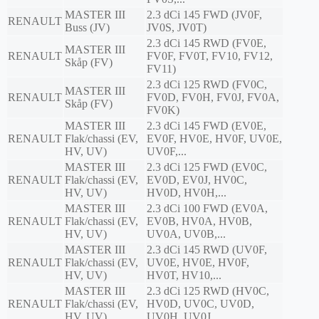
MASTER III
2.3 dCi 145 FWD (JV0F,
RENAULT
Buss (JV)
JV0S, JV0T)
2.3 dCi 145 RWD (FV0E,
MASTER III
RENAULT
FV0F, FV0T, FV10, FV12,
Skåp (FV)
FV11)
2.3 dCi 125 RWD (FV0C,
MASTER III
RENAULT
FV0D, FV0H, FV0J, FV0A,
Skåp (FV)
FV0K)
MASTER III
2.3 dCi 145 FWD (EV0E,
RENAULT
Flak/chassi (EV,
EV0F, HV0E, HV0F, UV0E,
HV, UV)
UV0F,...
MASTER III
2.3 dCi 125 FWD (EV0C,
RENAULT
Flak/chassi (EV,
EV0D, EV0J, HV0C,
HV, UV)
HV0D, HV0H,...
MASTER III
2.3 dCi 100 FWD (EV0A,
RENAULT
Flak/chassi (EV,
EV0B, HV0A, HV0B,
HV, UV)
UV0A, UV0B,...
MASTER III
2.3 dCi 145 RWD (UV0F,
RENAULT
Flak/chassi (EV,
UV0E, HV0E, HV0F,
HV, UV)
HV0T, HV10,...
MASTER III
2.3 dCi 125 RWD (HV0C,
RENAULT
Flak/chassi (EV,
HV0D, UV0C, UV0D,
HV, UV)
UV0H, UV0J,...