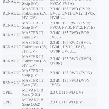
RENAULT
Skåp (FV)
FV0W, FV1A)
MASTER III
2.3 dCi 165 FWD (EV0P,
RENAULT
Flak/chassi (EV,
EV0U, EV11, EV12, HV0P,
HV, UV)
HV0U,...
MASTER III
2.3 dCi 165 RWD (FV0P,
RENAULT
Skåp (FV)
FV0U, FV10, FV12, FV1E)
MASTER III
2.3 dCi 165 FWD (JV0P,
RENAULT
Buss (JV)
JV0U)
MASTER III
2.3 dCi 165 RWD (HV0P,
RENAULT
Flak/chassi (EV,
HV0U, HV10, HV12,
HV, UV)
UV0P, UV0U,...
MASTER III
2.3 dCi 135 RWD (HV0N,
RENAULT
Flak/chassi (EV,
UV0N)
HV, UV)
MASTER III
RENAULT
2.3 dCi 135 RWD (FV0N)
Skåp (FV)
MASTER III
2.3 dCi 135 FWD (JV0N,
RENAULT
Buss (JV)
JV08)
MOVANO B
OPEL
2.3 CDTI FWD (JV)
Buss (X62)
MOVANO B
OPEL
2.3 CDTI FWD (FV)
Skåp (X62)