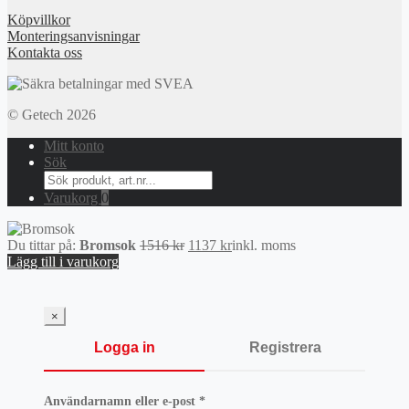
Köpvillkor
Monteringsanvisningar
Kontakta oss
© Getech 2026
Mitt konto
Sök
Search
for:
Varukorg
0
Det
Det
Du tittar på:
Bromsok
1516
kr
1137
kr
inkl. moms
ursprungliga
nuvarande
Lägg till i varukorg
priset
priset
var:
är:
1516 kr.
1137 kr.
×
Logga in
Registrera
Obligatoriskt
Användarnamn eller e-post
*