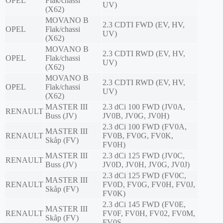
OPEL
Flak/chassi
UV)
(X62)
MOVANO B
2.3 CDTI FWD (EV, HV,
OPEL
Flak/chassi
UV)
(X62)
MOVANO B
2.3 CDTI RWD (EV, HV,
OPEL
Flak/chassi
UV)
(X62)
MOVANO B
2.3 CDTI RWD (EV, HV,
OPEL
Flak/chassi
UV)
(X62)
MASTER III
2.3 dCi 100 FWD (JV0A,
RENAULT
Buss (JV)
JV0B, JV0G, JV0H)
2.3 dCi 100 FWD (FV0A,
MASTER III
RENAULT
FV0B, FV0G, FV0K,
Skåp (FV)
FV0H)
MASTER III
2.3 dCi 125 FWD (JV0C,
RENAULT
Buss (JV)
JV0D, JV0H, JV0G, JV0J)
2.3 dCi 125 FWD (FV0C,
MASTER III
RENAULT
FV0D, FV0G, FV0H, FV0J,
Skåp (FV)
FV0K)
2.3 dCi 145 FWD (FV0E,
MASTER III
RENAULT
FV0F, FV0H, FV02, FV0M,
Skåp (FV)
FV0S,...