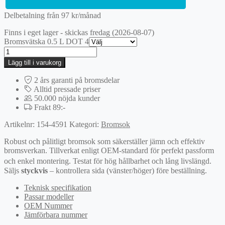
Delbetalning från
97
kr
/månad
Finns i eget lager - skickas fredag (2026-08-07)
Bromsvätska 0.5 L DOT 4
Bromsok
mängd
Lägg till i varukorg
2 års garanti på bromsdelar
Alltid pressade priser
50.000 nöjda kunder
Frakt 89:-
Artikelnr:
154-4591
Kategori:
Bromsok
Robust och pålitligt bromsok som säkerställer jämn och effektiv
bromsverkan. Tillverkat enligt OEM-standard för perfekt passform
och enkel montering. Testat för hög hållbarhet och lång livslängd.
Säljs
styckvis
– kontrollera sida (vänster/höger) före beställning.
Teknisk specifikation
Passar modeller
OEM Nummer
Jämförbara nummer