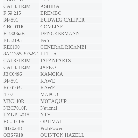
CAL331RJM
ASHIKA
F 59 215
BREMBO
344591
BUDWEG CALIPER
CBC011R
COMLINE
B190062R
DENCKERMANN
FT32193
FAST
RE6190
GENERAL RICAMBI
8AC 355 397-621
HELLA
CAL331RJM
JAPANPARTS
CAL331RJM
JAPKO
JBC0496
KAMOKA
344591
KAWE
KC01032
KAWE
4107
MAPCO
VBC110R
MOTAQUIP
NBC7010R
National
HZT-PL-015
NTY
BC-1010R
OPTIMAL
4B2024R
ProfiPower
QBS7918
QUINTON HAZELL