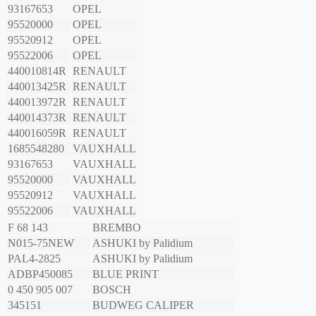
93167653
OPEL
95520000
OPEL
95520912
OPEL
95522006
OPEL
440010814R
RENAULT
440013425R
RENAULT
440013972R
RENAULT
440014373R
RENAULT
440016059R
RENAULT
1685548280
VAUXHALL
93167653
VAUXHALL
95520000
VAUXHALL
95520912
VAUXHALL
95522006
VAUXHALL
F 68 143
BREMBO
N015-75NEW
ASHUKI by Palidium
PAL4-2825
ASHUKI by Palidium
ADBP450085
BLUE PRINT
0 450 905 007
BOSCH
345151
BUDWEG CALIPER