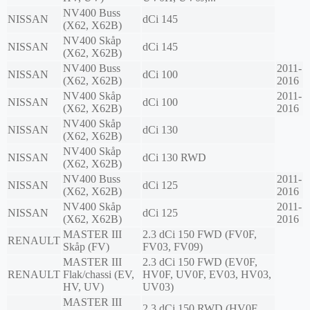
NV400 Buss
NISSAN
dCi 145
(X62, X62B)
NV400 Skåp
NISSAN
dCi 145
(X62, X62B)
NV400 Buss
2011-
NISSAN
dCi 100
(X62, X62B)
2016
NV400 Skåp
2011-
NISSAN
dCi 100
(X62, X62B)
2016
NV400 Skåp
NISSAN
dCi 130
(X62, X62B)
NV400 Skåp
NISSAN
dCi 130 RWD
(X62, X62B)
NV400 Buss
2011-
NISSAN
dCi 125
(X62, X62B)
2016
NV400 Skåp
2011-
NISSAN
dCi 125
(X62, X62B)
2016
MASTER III
2.3 dCi 150 FWD (FV0F,
RENAULT
Skåp (FV)
FV03, FV09)
MASTER III
2.3 dCi 150 FWD (EV0F,
RENAULT
Flak/chassi (EV,
HV0F, UV0F, EV03, HV03,
HV, UV)
UV03)
MASTER III
2.3 dCi 150 RWD (HV0F,