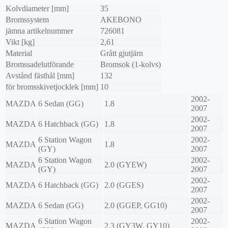
Kolvdiameter [mm]
35
Bromssystem
AKEBONO
jämna artikelnummer
726081
Vikt [kg]
2,61
Material
Grått gjutjärn
Bromssadelutförande
Bromsok (1-kolvs)
Avstånd fästhål [mm]
132
för bromsskivetjocklek [mm]
10
2002-
MAZDA
6 Sedan (GG)
1.8
2007
2002-
MAZDA
6 Hatchback (GG)
1.8
2007
6 Station Wagon
2002-
MAZDA
1.8
(GY)
2007
6 Station Wagon
2002-
MAZDA
2.0 (GYEW)
(GY)
2007
2002-
MAZDA
6 Hatchback (GG)
2.0 (GGES)
2007
2002-
MAZDA
6 Sedan (GG)
2.0 (GGEP, GG10)
2007
6 Station Wagon
2002-
MAZDA
2.3 (GY3W, GY10)