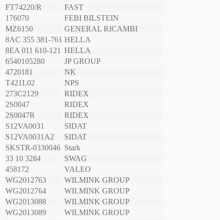
FT74220/R
FAST
176070
FEBI BILSTEIN
MZ6150
GENERAL RICAMBI
8AC 355 381-761
HELLA
8EA 011 610-121
HELLA
6540105280
JP GROUP
4720181
NK
T421L02
NPS
273C2129
RIDEX
2S0047
RIDEX
2S0047R
RIDEX
S12VA0031
SIDAT
S12VA0031A2
SIDAT
SKSTR-0330046
Stark
33 10 3284
SWAG
458172
VALEO
WG2012763
WILMINK GROUP
WG2012764
WILMINK GROUP
WG2013088
WILMINK GROUP
WG2013089
WILMINK GROUP