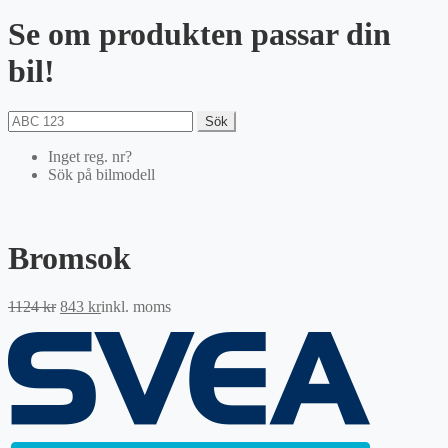
Se om produkten passar din
bil!
Sök
Inget reg. nr?
Sök på bilmodell
Bromsok
Det
Det
1124
kr
843
kr
inkl. moms
ursprungliga
nuvarande
priset
priset
var:
är:
1124 kr.
843 kr.