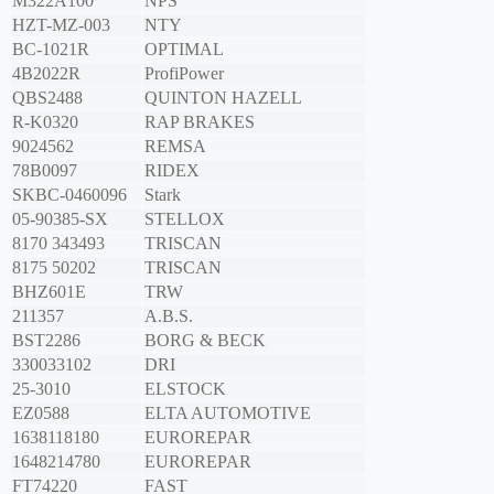
M322A100
NPS
HZT-MZ-003
NTY
BC-1021R
OPTIMAL
4B2022R
ProfiPower
QBS2488
QUINTON HAZELL
R-K0320
RAP BRAKES
9024562
REMSA
78B0097
RIDEX
SKBC-0460096
Stark
05-90385-SX
STELLOX
8170 343493
TRISCAN
8175 50202
TRISCAN
BHZ601E
TRW
211357
A.B.S.
BST2286
BORG & BECK
330033102
DRI
25-3010
ELSTOCK
EZ0588
ELTA AUTOMOTIVE
1638118180
EUROREPAR
1648214780
EUROREPAR
FT74220
FAST