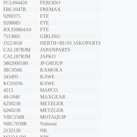
FCL694420
FERODO
FBC1047R
FREMAX
9290375
FTE
9298085
FTE
RX359804A0
FTE
7113601
GIRLING
J3223030
HERTH+BUSS JAKOPARTS
CAL187RJM
JAPANPARTS
CAL187RJM
JAPKO
3862000180
JP GROUP
JBC0568
KAMOKA
343493
KAWE
KC01056
KAWE
4515
MAPCO
49-1940
MAXGEAR
6250238
METZGER
6260238
METZGER
VBC156R
MOTAQUIP
NBC7039R
National
2132130
NK