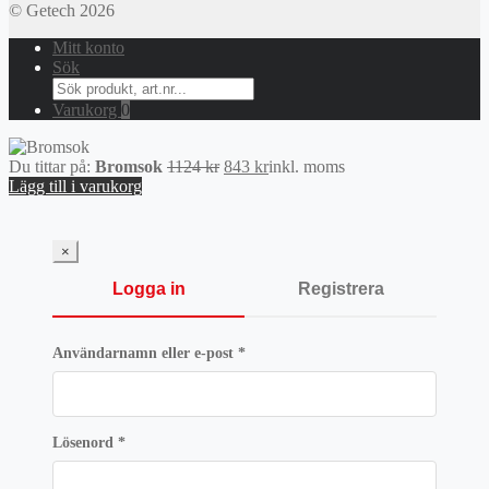
© Getech 2026
Mitt konto
Sök
Search
for:
Varukorg
0
Det
Det
Du tittar på:
Bromsok
1124
kr
843
kr
inkl. moms
ursprungliga
nuvarande
Lägg till i varukorg
priset
priset
var:
är:
1124 kr.
843 kr.
×
Logga in
Registrera
Obligatoriskt
Användarnamn eller e-post
*
Obligatoriskt
Lösenord
*