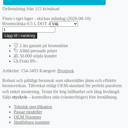
Delbetalning från
115
kr
/månad
Finns i eget lager - skickas måndag (2026-08-10)
Bromsvätska 0.5 L DOT 4
Bromsok
mängd
Lägg till i varukorg
2 års garanti på bromsdelar
Alltid pressade priser
50.000 nöjda kunder
Frakt 89:-
Artikelnr:
154-3493
Kategori:
Bromsok
Robust och pålitligt bromsok som säkerställer jämn och effektiv
bromsverkan. Tillverkat enligt OEM-standard för perfekt passform
och enkel montering. Testat för hög hållbarhet och lång livslängd.
Säljs
styckvis
– kontrollera sida (vänster/höger) före beställning.
Teknisk specifikation
Passar modeller
OEM Nummer
Jämförbara nummer