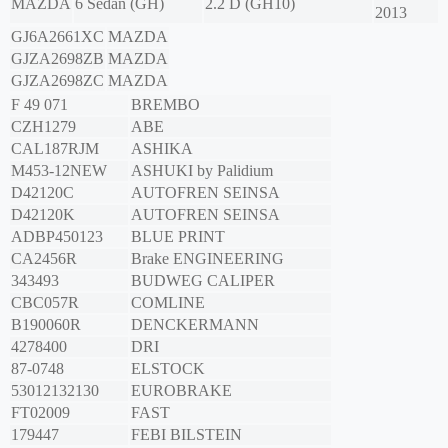
MAZDA
6 Sedan (GH)
2.2 D (GH10)
2013
GJ6A2661XC
MAZDA
GJZA2698ZB
MAZDA
GJZA2698ZC
MAZDA
F 49 071
BREMBO
CZH1279
ABE
CAL187RJM
ASHIKA
M453-12NEW
ASHUKI by Palidium
D42120C
AUTOFREN SEINSA
D42120K
AUTOFREN SEINSA
ADBP450123
BLUE PRINT
CA2456R
Brake ENGINEERING
343493
BUDWEG CALIPER
CBC057R
COMLINE
B190060R
DENCKERMANN
4278400
DRI
87-0748
ELSTOCK
53012132130
EUROBRAKE
FT02009
FAST
179447
FEBI BILSTEIN