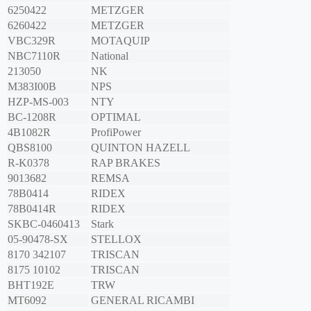
6250422
METZGER
6260422
METZGER
VBC329R
MOTAQUIP
NBC7110R
National
213050
NK
M383I00B
NPS
HZP-MS-003
NTY
BC-1208R
OPTIMAL
4B1082R
ProfiPower
QBS8100
QUINTON HAZELL
R-K0378
RAP BRAKES
9013682
REMSA
78B0414
RIDEX
78B0414R
RIDEX
SKBC-0460413
Stark
05-90478-SX
STELLOX
8170 342107
TRISCAN
8175 10102
TRISCAN
BHT192E
TRW
MT6092
GENERAL RICAMBI