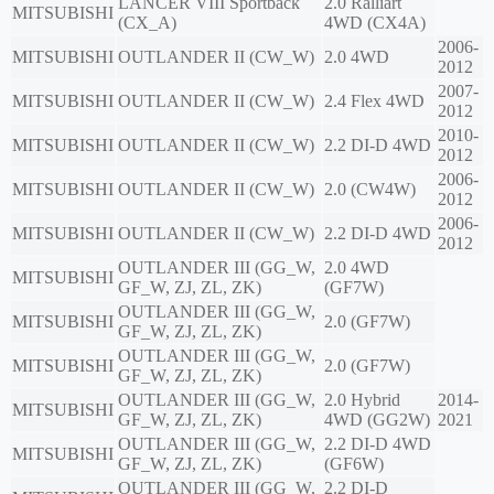
LANCER VIII Sportback
2.0 Ralliart
MITSUBISHI
(CX_A)
4WD (CX4A)
2006-
MITSUBISHI
OUTLANDER II (CW_W)
2.0 4WD
2012
2007-
MITSUBISHI
OUTLANDER II (CW_W)
2.4 Flex 4WD
2012
2010-
MITSUBISHI
OUTLANDER II (CW_W)
2.2 DI-D 4WD
2012
2006-
MITSUBISHI
OUTLANDER II (CW_W)
2.0 (CW4W)
2012
2006-
MITSUBISHI
OUTLANDER II (CW_W)
2.2 DI-D 4WD
2012
OUTLANDER III (GG_W,
2.0 4WD
MITSUBISHI
GF_W, ZJ, ZL, ZK)
(GF7W)
OUTLANDER III (GG_W,
MITSUBISHI
2.0 (GF7W)
GF_W, ZJ, ZL, ZK)
OUTLANDER III (GG_W,
MITSUBISHI
2.0 (GF7W)
GF_W, ZJ, ZL, ZK)
OUTLANDER III (GG_W,
2.0 Hybrid
2014-
MITSUBISHI
GF_W, ZJ, ZL, ZK)
4WD (GG2W)
2021
OUTLANDER III (GG_W,
2.2 DI-D 4WD
MITSUBISHI
GF_W, ZJ, ZL, ZK)
(GF6W)
OUTLANDER III (GG_W,
2.2 DI-D