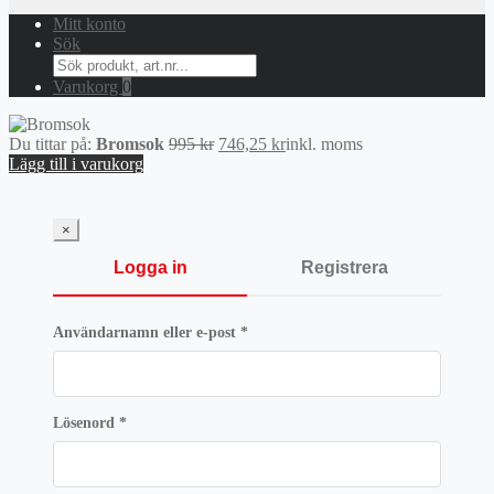
Mitt konto
Sök
Search
for:
Varukorg
0
Det
Det
Du tittar på:
Bromsok
995
kr
746,25
kr
inkl. moms
ursprungliga
nuvarande
Lägg till i varukorg
priset
priset
var:
är:
995 kr.
746,25 kr.
×
Logga in
Registrera
Obligatoriskt
Användarnamn eller e-post
*
Obligatoriskt
Lösenord
*