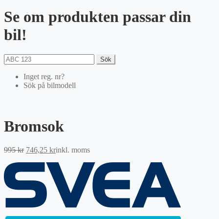
Se om produkten passar din
bil!
Sök
Inget reg. nr?
Sök på bilmodell
Bromsok
Det
Det
995
kr
746,25
kr
inkl. moms
ursprungliga
nuvarande
priset
priset
var:
är:
995 kr.
746,25 kr.