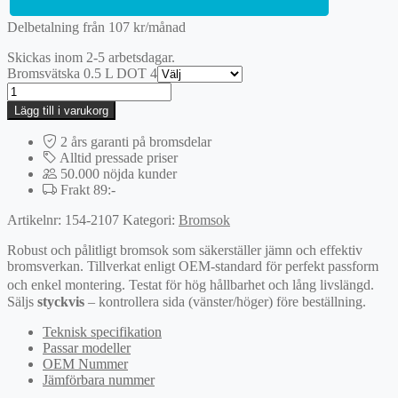
Delbetalning från
107
kr
/månad
Skickas inom 2-5 arbetsdagar.
Bromsvätska 0.5 L DOT 4
Bromsok
mängd
Lägg till i varukorg
2 års garanti på bromsdelar
Alltid pressade priser
50.000 nöjda kunder
Frakt 89:-
Artikelnr:
154-2107
Kategori:
Bromsok
Robust och pålitligt bromsok som säkerställer jämn och effektiv
bromsverkan. Tillverkat enligt OEM-standard för perfekt passform
och enkel montering. Testat för hög hållbarhet och lång livslängd.
Säljs
styckvis
– kontrollera sida (vänster/höger) före beställning.
Teknisk specifikation
Passar modeller
OEM Nummer
Jämförbara nummer