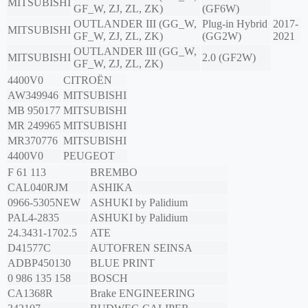
MITSUBISHI
GF_W, ZJ, ZL, ZK)
(GF6W)
OUTLANDER III (GG_W,
Plug-in Hybrid
2017-
MITSUBISHI
GF_W, ZJ, ZL, ZK)
(GG2W)
2021
OUTLANDER III (GG_W,
MITSUBISHI
2.0 (GF2W)
GF_W, ZJ, ZL, ZK)
4400V0
CITROËN
AW349946
MITSUBISHI
MB 950177
MITSUBISHI
MR 249965
MITSUBISHI
MR370776
MITSUBISHI
4400V0
PEUGEOT
F 61 113
BREMBO
CAL040RJM
ASHIKA
0966-5305NEW
ASHUKI by Palidium
PAL4-2835
ASHUKI by Palidium
24.3431-1702.5
ATE
D41577C
AUTOFREN SEINSA
ADBP450130
BLUE PRINT
0 986 135 158
BOSCH
CA1368R
Brake ENGINEERING