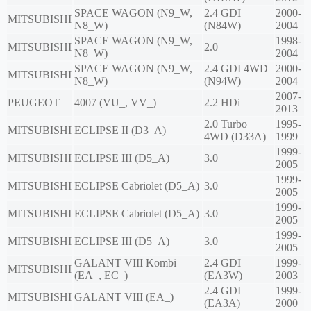
SPACE WAGON (N9_W,
2.4 GDI
2000-
MITSUBISHI
N8_W)
(N84W)
2004
SPACE WAGON (N9_W,
1998-
MITSUBISHI
2.0
N8_W)
2004
SPACE WAGON (N9_W,
2.4 GDI 4WD
2000-
MITSUBISHI
N8_W)
(N94W)
2004
2007-
PEUGEOT
4007 (VU_, VV_)
2.2 HDi
2013
2.0 Turbo
1995-
MITSUBISHI
ECLIPSE II (D3_A)
4WD (D33A)
1999
1999-
MITSUBISHI
ECLIPSE III (D5_A)
3.0
2005
1999-
MITSUBISHI
ECLIPSE Cabriolet (D5_A)
3.0
2005
1999-
MITSUBISHI
ECLIPSE Cabriolet (D5_A)
3.0
2005
1999-
MITSUBISHI
ECLIPSE III (D5_A)
3.0
2005
GALANT VIII Kombi
2.4 GDI
1999-
MITSUBISHI
(EA_, EC_)
(EA3W)
2003
2.4 GDI
1999-
MITSUBISHI
GALANT VIII (EA_)
(EA3A)
2000