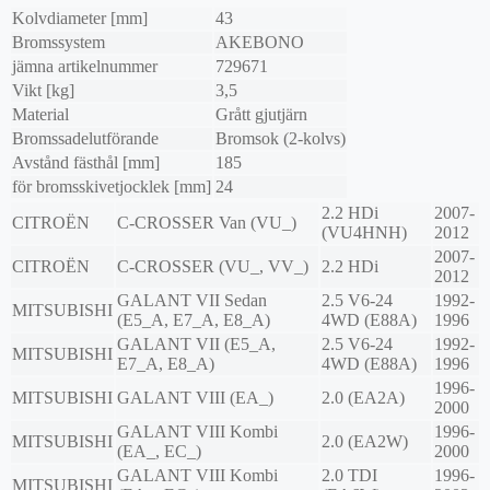
Kolvdiameter [mm]
43
Bromssystem
AKEBONO
jämna artikelnummer
729671
Vikt [kg]
3,5
Material
Grått gjutjärn
Bromssadelutförande
Bromsok (2-kolvs)
Avstånd fästhål [mm]
185
för bromsskivetjocklek [mm]
24
2.2 HDi
2007-
CITROËN
C-CROSSER Van (VU_)
(VU4HNH)
2012
2007-
CITROËN
C-CROSSER (VU_, VV_)
2.2 HDi
2012
GALANT VII Sedan
2.5 V6-24
1992-
MITSUBISHI
(E5_A, E7_A, E8_A)
4WD (E88A)
1996
GALANT VII (E5_A,
2.5 V6-24
1992-
MITSUBISHI
E7_A, E8_A)
4WD (E88A)
1996
1996-
MITSUBISHI
GALANT VIII (EA_)
2.0 (EA2A)
2000
GALANT VIII Kombi
1996-
MITSUBISHI
2.0 (EA2W)
(EA_, EC_)
2000
GALANT VIII Kombi
2.0 TDI
1996-
MITSUBISHI