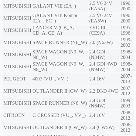
2.5 V6 24V
1996-
MITSUBISHI
GALANT VIII (EA_)
(EA5A)
2000
GALANT VIII Kombi
2.5 V6 24V
1996-
MITSUBISHI
(EA_, EC_)
(EA5W)
2000
LANCER V (CB_A,
EVO III
1995-
MITSUBISHI
CD_A, CE_A)
(CE9A)
1996
1999-
MITSUBISHI
SPACE RUNNER (N6_W)
2.0 (N63W)
2002
SPACE WAGON (N9_W,
2.4 GDI
1998-
MITSUBISHI
N8_W)
(N84W)
2004
SPACE WAGON (N9_W,
2.4 GDI 4WD
1998-
MITSUBISHI
N8_W)
(N94W)
2004
2007-
PEUGEOT
4007 (VU_, VV_)
2.4 16V
2013
2007-
MITSUBISHI
OUTLANDER II (CW_W)
2.2 DI-D 4WD
2012
2.4 GDI
1999-
MITSUBISHI
SPACE RUNNER (N6_W)
(N64W)
2003
2008-
CITROËN
C-CROSSER (VU_, VV_)
2.4 16V
2012
2006-
MITSUBISHI
OUTLANDER II (CW_W)
2.4 (CW5W)
2012