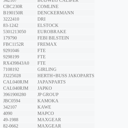
342107
BUDWEG CALIPER
CBC230R
COMLINE
B190150R
DENCKERMANN
3222410
DRI
83-1242
ELSTOCK
5301213050
EUROBRAKE
179790
FEBI BILSTEIN
FBC1152R
FREMAX
9291046
FTE
9298199
FTE
RX439843A0
FTE
7108192
GIRLING
J3225028
HERTH+BUSS JAKOPARTS
CAL040RJM
JAPANPARTS
CAL040RJM
JAPKO
3961900280
JP GROUP
JBC0594
KAMOKA
342107
KAWE
4090
MAPCO
49-1988
MAXGEAR
82-0662
MAXGEAR