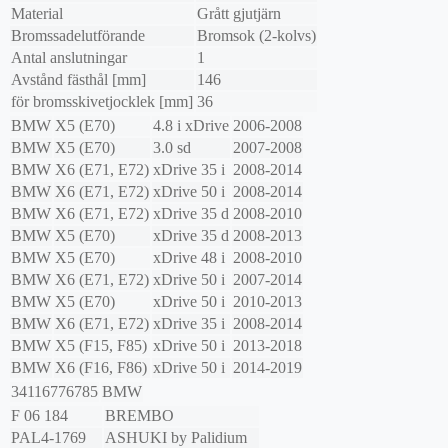
Material
Grått gjutjärn
Bromssadelutförande
Bromsok (2-kolvs)
Antal anslutningar
1
Avstånd fästhål [mm]
146
för bromsskivetjocklek [mm]
36
BMW
X5 (E70)
4.8 i xDrive
2006-2008
BMW
X5 (E70)
3.0 sd
2007-2008
BMW
X6 (E71, E72)
xDrive 35 i
2008-2014
BMW
X6 (E71, E72)
xDrive 50 i
2008-2014
BMW
X6 (E71, E72)
xDrive 35 d
2008-2010
BMW
X5 (E70)
xDrive 35 d
2008-2013
BMW
X5 (E70)
xDrive 48 i
2008-2010
BMW
X6 (E71, E72)
xDrive 50 i
2007-2014
BMW
X5 (E70)
xDrive 50 i
2010-2013
BMW
X6 (E71, E72)
xDrive 35 i
2008-2014
BMW
X5 (F15, F85)
xDrive 50 i
2013-2018
BMW
X6 (F16, F86)
xDrive 50 i
2014-2019
34116776785
BMW
F 06 184
BREMBO
PAL4-1769
ASHUKI by Palidium