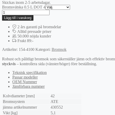
Skickas inom 2-5 arbetsdagar.
Bromsvätska 0.5 L DOT 4
Bromsok
mängd
Lägg till i varukorg
2 års garanti på bromsdelar
Alltid pressade priser
50.000 nöjda kunder
Frakt 89:-
Artikelnr:
154-4100
Kategori:
Bromsok
Robust och pålitligt bromsok som säkerställer jämn och effektiv broms
styckvis
– kontrollera sida (vänster/höger) före beställning.
Teknisk specifikation
Passar modeller
OEM Nummer
Jämförbara nummer
Kolvdiameter [mm]
42
Bromssystem
ATE
jämna artikelnummer
430552
Vikt [kg]
5,1