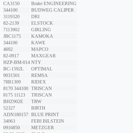
CA3150
Brake ENGINEERING
344100
BUDWEG CALIPER
3119320
DRI
82-2139
ELSTOCK
7113902
GIRLING
JBC1175
KAMOKA
344100
KAWE
4692
MAPCO
82-0917
MAXGEAR
HZP-BM-014
NTY
BC-1592L
OPTIMAL
9031501
REMSA
78B1309
RIDEX
8170 344100
TRISCAN
8175 11123
TRISCAN
BHZ902E
TRW
52327
BIRTH
ADN180157
BLUE PRINT
34063
FEBI BILSTEIN
0916850
METZGER