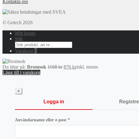
Kontakta oss
© Getech 2026
Mitt konto
Sök
Search
for:
Varukorg
0
Det
Det
Du tittar på:
Bromsok
1168
kr
876
kr
inkl. moms
ursprungliga
nuvarande
Lägg till i varukorg
priset
priset
var:
är:
1168 kr.
876 kr.
×
Logga in
Registre
Obligatoriskt
Användarnamn eller e-post
*