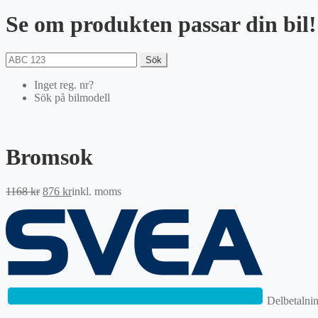
Se om produkten passar din bil!
Sök
Inget reg. nr?
Sök på bilmodell
Bromsok
Det
Det
1168
kr
876
kr
inkl. moms
ursprungliga
nuvarande
priset
priset
var:
är:
1168 kr.
876 kr.
Delbetalni