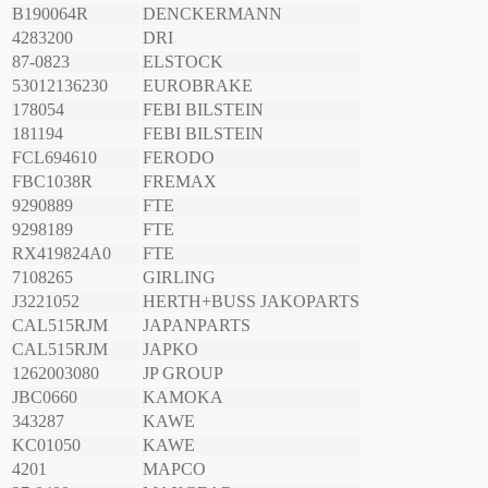
B190064R
DENCKERMANN
4283200
DRI
87-0823
ELSTOCK
53012136230
EUROBRAKE
178054
FEBI BILSTEIN
181194
FEBI BILSTEIN
FCL694610
FERODO
FBC1038R
FREMAX
9290889
FTE
9298189
FTE
RX419824A0
FTE
7108265
GIRLING
J3221052
HERTH+BUSS JAKOPARTS
CAL515RJM
JAPANPARTS
CAL515RJM
JAPKO
1262003080
JP GROUP
JBC0660
KAMOKA
343287
KAWE
KC01050
KAWE
4201
MAPCO