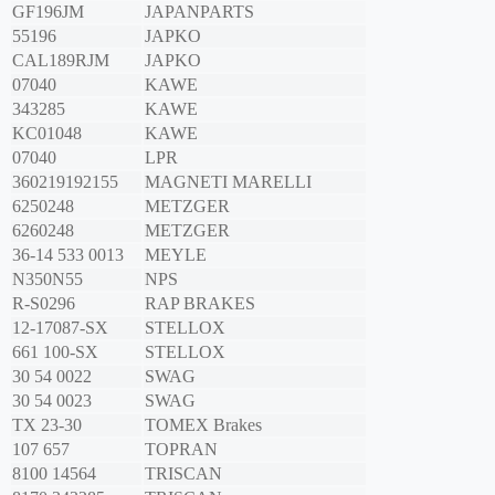
GF196JM
JAPANPARTS
55196
JAPKO
CAL189RJM
JAPKO
07040
KAWE
343285
KAWE
KC01048
KAWE
07040
LPR
360219192155
MAGNETI MARELLI
6250248
METZGER
6260248
METZGER
36-14 533 0013
MEYLE
N350N55
NPS
R-S0296
RAP BRAKES
12-17087-SX
STELLOX
661 100-SX
STELLOX
30 54 0022
SWAG
30 54 0023
SWAG
TX 23-30
TOMEX Brakes
107 657
TOPRAN
8100 14564
TRISCAN