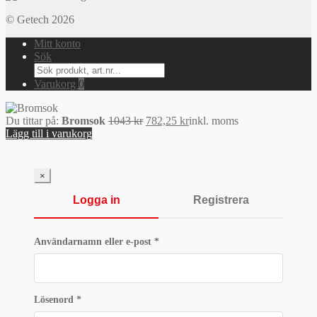
© Getech 2026
Mitt konto
Sök
Search
for:
Varukorg
0
Det
Det
Du tittar på:
Bromsok
1043
kr
782,25
kr
inkl. moms
ursprungliga
nuvarande
Lägg till i varukorg
priset
priset
var:
är:
1043 kr.
782,25 kr.
×
Logga in
Registrera
Obligatoriskt
Användarnamn eller e-post
*
Obligatoriskt
Lösenord
*