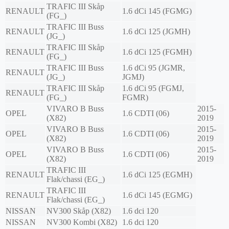
TRAFIC III Skåp
RENAULT
1.6 dCi 145 (FGMG)
(FG_)
TRAFIC III Buss
RENAULT
1.6 dCi 125 (JGMH)
(JG_)
TRAFIC III Skåp
RENAULT
1.6 dCi 125 (FGMH)
(FG_)
TRAFIC III Buss
1.6 dCi 95 (JGMR,
RENAULT
(JG_)
JGMJ)
TRAFIC III Skåp
1.6 dCi 95 (FGMJ,
RENAULT
(FG_)
FGMR)
VIVARO B Buss
2015-
OPEL
1.6 CDTI (06)
(X82)
2019
VIVARO B Buss
2015-
OPEL
1.6 CDTI (06)
(X82)
2019
VIVARO B Buss
2015-
OPEL
1.6 CDTI (06)
(X82)
2019
TRAFIC III
RENAULT
1.6 dCi 125 (EGMH)
Flak/chassi (EG_)
TRAFIC III
RENAULT
1.6 dCi 145 (EGMG)
Flak/chassi (EG_)
NISSAN
NV300 Skåp (X82)
1.6 dci 120
NISSAN
NV300 Kombi (X82)
1.6 dci 120