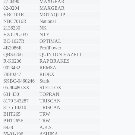
27-0490
MAXGEAR
82-0204
MAXGEAR
VBC101R
MOTAQUIP
NBC7016R
National
2136230
NK
HZT-PL-037
NTY
BC-1027R
OPTIMAL
4B2086R
ProfiPower
QBS3266
QUINTON HAZELL
R-K0236
RAP BRAKES
9023432
REMSA
78B0247
RIDEX
SKBC-0460246
Stark
05-90480-SX
STELLOX
631 430
TOPRAN
8170 343287
TRISCAN
8175 10210
TRISCAN
BHT265
TRW
BHT265E
TRW
8938
A.B.S.
55-01-196
ASHIKA