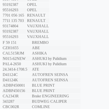
93192387
OPEL
95516293
OPEL
7701 056 165
RENAULT
7711 135 703
RENAULT
93174804
VAUXHALL
93192387
VAUXHALL
95516293
VAUXHALL
F 59 151
BREMBO
CZH1655
ABE
CAL515RJM
ASHIKA
N015-62NEW
ASHUKI by Palidium
PAL4-2650
ASHUKI by Palidium
24.3414-1708.5
ATE
D41124C
AUTOFREN SEINSA
D41124K
AUTOFREN SEINSA
ADBP450001
BLUE PRINT
ADBP450156
BLUE PRINT
CA2343R
Brake ENGINEERING
343287
BUDWEG CALIPER
CBC002R
COMLINE