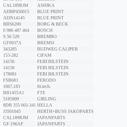
CAL189RJM
ASHIKA
ADBP450015
BLUE PRINT
ADN14145
BLUE PRINT
BBS6200
BORG & BECK
0 986 487 464
BOSCH
S 56 529
BREMBO
GF0937A
BREMSI
343285
BUDWEG CALIPER
153-282
CIFAM
14156
FEBI BILSTEIN
14158
FEBI BILSTEIN
178081
FEBI BILSTEIN
FSB683
FERODO
1067.183
fri.tech.
BB1455A1
FTE
5185909
GIRLING
8DB 355 002-341
HELLA
J3501045
HERTH+BUSS JAKOPARTS
CAL189RJM
JAPANPARTS
GF-196AF
JAPANPARTS