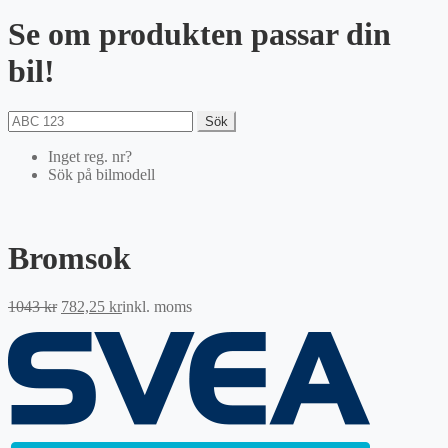
Se om produkten passar din
bil!
Sök
Inget reg. nr?
Sök på bilmodell
Bromsok
Det
Det
1043
kr
782,25
kr
inkl. moms
ursprungliga
nuvarande
priset
priset
var:
är:
1043 kr.
782,25 kr.