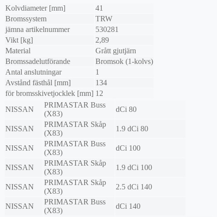
Kolvdiameter [mm]
41
Bromssystem
TRW
jämna artikelnummer
530281
Vikt [kg]
2,89
Material
Grått gjutjärn
Bromssadelutförande
Bromsok (1-kolvs)
Antal anslutningar
1
Avstånd fästhål [mm]
134
för bromsskivetjocklek [mm]
12
PRIMASTAR Buss
NISSAN
dCi 80
(X83)
PRIMASTAR Skåp
NISSAN
1.9 dCi 80
(X83)
PRIMASTAR Buss
NISSAN
dCi 100
(X83)
PRIMASTAR Skåp
NISSAN
1.9 dCi 100
(X83)
PRIMASTAR Skåp
NISSAN
2.5 dCi 140
(X83)
PRIMASTAR Buss
NISSAN
dCi 140
(X83)