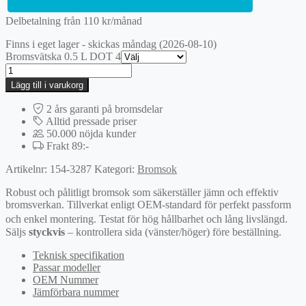
Delbetalning från
110
kr
/månad
Finns i eget lager - skickas måndag (2026-08-10)
Bromsvätska 0.5 L DOT 4
Bromsok
mängd
Lägg till i varukorg
2 års garanti på bromsdelar
Alltid pressade priser
50.000 nöjda kunder
Frakt 89:-
Artikelnr:
154-3287
Kategori:
Bromsok
Robust och pålitligt bromsok som säkerställer jämn och effektiv
bromsverkan. Tillverkat enligt OEM-standard för perfekt passform
och enkel montering. Testat för hög hållbarhet och lång livslängd.
Säljs
styckvis
– kontrollera sida (vänster/höger) före beställning.
Teknisk specifikation
Passar modeller
OEM Nummer
Jämförbara nummer