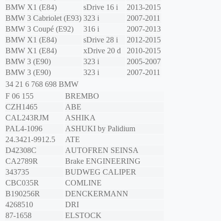
BMW
X1 (E84)
sDrive 16 i
2013-2015
BMW
3 Cabriolet (E93)
323 i
2007-2011
BMW
3 Coupé (E92)
316 i
2007-2013
BMW
X1 (E84)
sDrive 28 i
2012-2015
BMW
X1 (E84)
xDrive 20 d
2010-2015
BMW
3 (E90)
323 i
2005-2007
BMW
3 (E90)
323 i
2007-2011
34 21 6 768 698
BMW
F 06 155
BREMBO
CZH1465
ABE
CAL243RJM
ASHIKA
PAL4-1096
ASHUKI by Palidium
24.3421-9912.5
ATE
D42308C
AUTOFREN SEINSA
CA2789R
Brake ENGINEERING
343735
BUDWEG CALIPER
CBC035R
COMLINE
B190256R
DENCKERMANN
4268510
DRI
87-1658
ELSTOCK