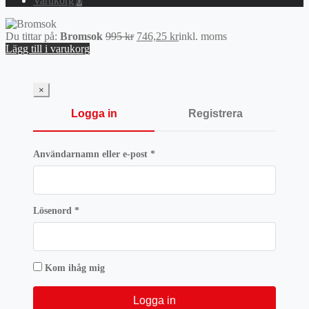
Varukorg
0
Det
Det
Du tittar på:
Bromsok
995
kr
746,25
kr
inkl. moms
ursprungliga
nuvarande
Lägg till i varukorg
priset
priset
var:
är:
995 kr.
746,25 kr.
×
Logga in
Registrera
Obligatoriskt
Användarnamn eller e-post
*
Obligatoriskt
Lösenord
*
Kom ihåg mig
Logga in