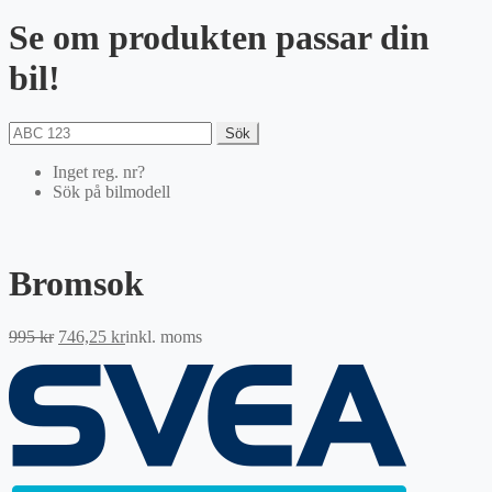
Se om produkten passar din
bil!
Sök
Inget reg. nr?
Sök på bilmodell
Bromsok
Det
Det
995
kr
746,25
kr
inkl. moms
ursprungliga
nuvarande
priset
priset
var:
är:
995 kr.
746,25 kr.