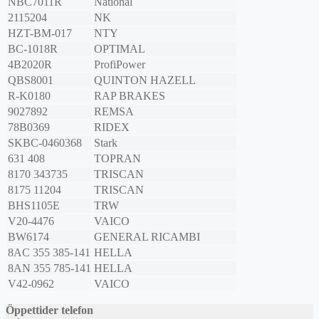
NBC7011R
National
2115204
NK
HZT-BM-017
NTY
BC-1018R
OPTIMAL
4B2020R
ProfiPower
QBS8001
QUINTON HAZELL
R-K0180
RAP BRAKES
9027892
REMSA
78B0369
RIDEX
SKBC-0460368
Stark
631 408
TOPRAN
8170 343735
TRISCAN
8175 11204
TRISCAN
BHS1105E
TRW
V20-4476
VAICO
BW6174
GENERAL RICAMBI
8AC 355 385-141
HELLA
8AN 355 785-141
HELLA
V42-0962
VAICO
Öppettider telefon