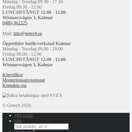
Måndag - Torsdag 09.30 - 17.30
Fredag 09.30 - 12.00
LUNCHSTÄNGT 12.00 - 13.00
Wismarsvägen 3, Kalmar
0480-362225
Mail:
info@getech.se
Öppettider butik/verkstad Kalmar
Måndag - Torsdag 09.00 - 18.00
Fredag 09.00 - 12.00
LUNCHSTÄNGT 12.00 - 13.00
Wismarsvägen 3, Kalmar
Köpvillkor
Monteringsanvisningar
Kontakta oss
© Getech 2026
Mitt konto
Sök
Search
for: