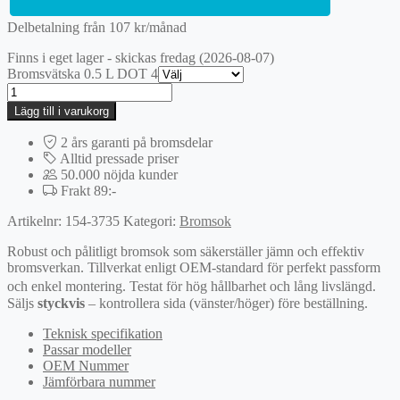
Delbetalning från
107
kr
/månad
Finns i eget lager - skickas fredag (2026-08-07)
Bromsvätska 0.5 L DOT 4
Bromsok
mängd
Lägg till i varukorg
2 års garanti på bromsdelar
Alltid pressade priser
50.000 nöjda kunder
Frakt 89:-
Artikelnr:
154-3735
Kategori:
Bromsok
Robust och pålitligt bromsok som säkerställer jämn och effektiv
bromsverkan. Tillverkat enligt OEM-standard för perfekt passform
och enkel montering. Testat för hög hållbarhet och lång livslängd.
Säljs
styckvis
– kontrollera sida (vänster/höger) före beställning.
Teknisk specifikation
Passar modeller
OEM Nummer
Jämförbara nummer