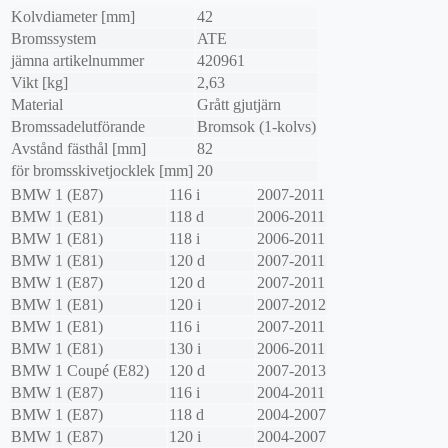
Kolvdiameter [mm]
42
Bromssystem
ATE
jämna artikelnummer
420961
Vikt [kg]
2,63
Material
Grått gjutjärn
Bromssadelutförande
Bromsok (1-kolvs)
Avstånd fästhål [mm]
82
för bromsskivetjocklek [mm]
20
BMW
1 (E87)
116 i
2007-2011
BMW
1 (E81)
118 d
2006-2011
BMW
1 (E81)
118 i
2006-2011
BMW
1 (E81)
120 d
2007-2011
BMW
1 (E87)
120 d
2007-2011
BMW
1 (E81)
120 i
2007-2012
BMW
1 (E81)
116 i
2007-2011
BMW
1 (E81)
130 i
2006-2011
BMW
1 Coupé (E82)
120 d
2007-2013
BMW
1 (E87)
116 i
2004-2011
BMW
1 (E87)
118 d
2004-2007
BMW
1 (E87)
120 i
2004-2007