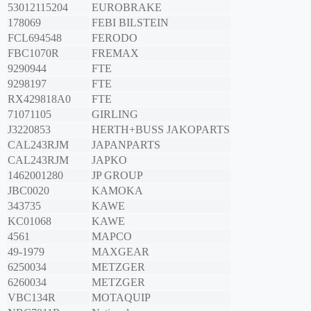
53012115204
EUROBRAKE
178069
FEBI BILSTEIN
FCL694548
FERODO
FBC1070R
FREMAX
9290944
FTE
9298197
FTE
RX429818A0
FTE
71071105
GIRLING
J3220853
HERTH+BUSS JAKOPARTS
CAL243RJM
JAPANPARTS
CAL243RJM
JAPKO
1462001280
JP GROUP
JBC0020
KAMOKA
343735
KAWE
KC01068
KAWE
4561
MAPCO
49-1979
MAXGEAR
6250034
METZGER
6260034
METZGER
VBC134R
MOTAQUIP