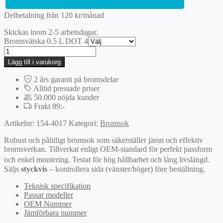
Delbetalning från
120
kr
/månad
Skickas inom 2-5 arbetsdagar.
Bromsvätska 0.5 L DOT 4
Bromsok
mängd
Lägg till i varukorg
2 års garanti på bromsdelar
Alltid pressade priser
50.000 nöjda kunder
Frakt 89:-
Artikelnr:
154-4017
Kategori:
Bromsok
Robust och pålitligt bromsok som säkerställer jämn och effektiv
bromsverkan. Tillverkat enligt OEM-standard för perfekt passform
och enkel montering. Testat för hög hållbarhet och lång livslängd.
Säljs
styckvis
– kontrollera sida (vänster/höger) före beställning.
Teknisk specifikation
Passar modeller
OEM Nummer
Jämförbara nummer