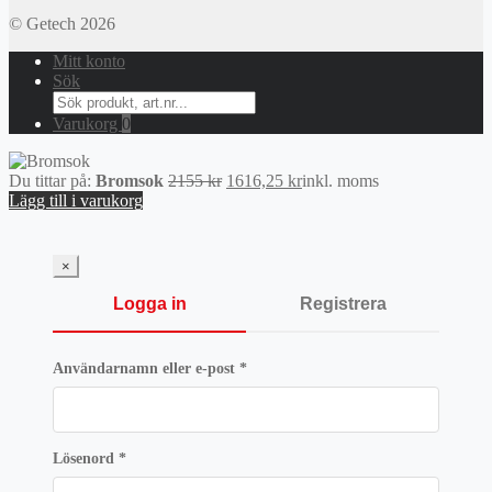
© Getech 2026
Mitt konto
Sök
Search
for:
Varukorg
0
Det
Det
Du tittar på:
Bromsok
2155
kr
1616,25
kr
inkl. moms
ursprungliga
nuvarande
Lägg till i varukorg
priset
priset
var:
är:
2155 kr.
1616,25 kr.
×
Logga in
Registrera
Obligatoriskt
Användarnamn eller e-post
*
Obligatoriskt
Lösenord
*