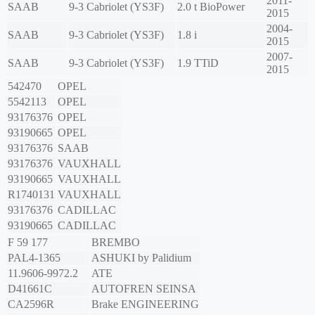
2011-
SAAB
9-3 Cabriolet (YS3F)
2.0 t BioPower
2015
2004-
SAAB
9-3 Cabriolet (YS3F)
1.8 i
2015
2007-
SAAB
9-3 Cabriolet (YS3F)
1.9 TTiD
2015
542470
OPEL
5542113
OPEL
93176376
OPEL
93190665
OPEL
93176376
SAAB
93176376
VAUXHALL
93190665
VAUXHALL
R1740131
VAUXHALL
93176376
CADILLAC
93190665
CADILLAC
F 59 177
BREMBO
PAL4-1365
ASHUKI by Palidium
11.9606-9972.2
ATE
D41661C
AUTOFREN SEINSA
CA2596R
Brake ENGINEERING