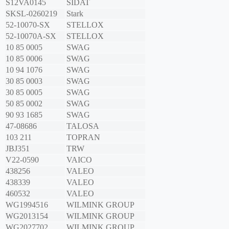
S12VA0145
SIDAT
SKSL-0260219
Stark
52-10070-SX
STELLOX
52-10070A-SX
STELLOX
10 85 0005
SWAG
10 85 0006
SWAG
10 94 1076
SWAG
30 85 0003
SWAG
30 85 0005
SWAG
50 85 0002
SWAG
90 93 1685
SWAG
47-08686
TALOSA
103 211
TOPRAN
JBJ351
TRW
V22-0590
VAICO
438256
VALEO
438339
VALEO
460532
VALEO
WG1994516
WILMINK GROUP
WG2013154
WILMINK GROUP
WG2027702
WILMINK GROUP