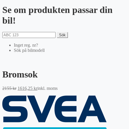
Se om produkten passar din
bil!
Sök
Inget reg. nr?
Sök på bilmodell
Bromsok
Det
Det
2155
kr
1616,25
kr
inkl. moms
ursprungliga
nuvarande
priset
priset
var:
är:
2155 kr.
1616,25 kr.