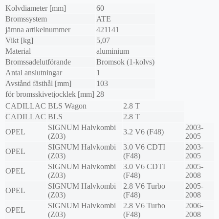
Kolvdiameter [mm]
60
Bromssystem
ATE
jämna artikelnummer
421141
Vikt [kg]
5,07
Material
aluminium
Bromssadelutförande
Bromsok (1-kolvs)
Antal anslutningar
1
Avstånd fästhål [mm]
103
för bromsskivetjocklek [mm]
28
CADILLAC
BLS Wagon
2.8 T
CADILLAC
BLS
2.8 T
SIGNUM Halvkombi
2003-
OPEL
3.2 V6 (F48)
(Z03)
2005
SIGNUM Halvkombi
3.0 V6 CDTI
2003-
OPEL
(Z03)
(F48)
2005
SIGNUM Halvkombi
3.0 V6 CDTI
2005-
OPEL
(Z03)
(F48)
2008
SIGNUM Halvkombi
2.8 V6 Turbo
2005-
OPEL
(Z03)
(F48)
2008
SIGNUM Halvkombi
2.8 V6 Turbo
2006-
OPEL
(Z03)
(F48)
2008