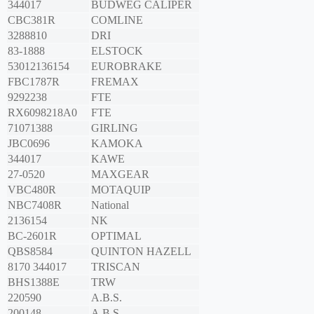
344017
BUDWEG CALIPER
CBC381R
COMLINE
3288810
DRI
83-1888
ELSTOCK
53012136154
EUROBRAKE
FBC1787R
FREMAX
9292238
FTE
RX6098218A0
FTE
71071388
GIRLING
JBC0696
KAMOKA
344017
KAWE
27-0520
MAXGEAR
VBC480R
MOTAQUIP
NBC7408R
National
2136154
NK
BC-2601R
OPTIMAL
QBS8584
QUINTON HAZELL
8170 344017
TRISCAN
BHS1388E
TRW
220590
A.B.S.
200148
A.B.S.