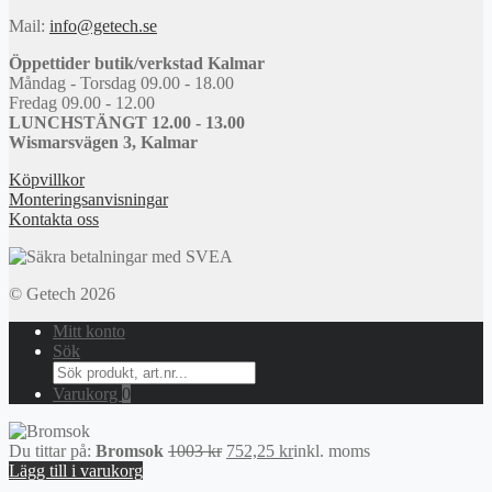
Mail:
info@getech.se
Öppettider butik/verkstad Kalmar
Måndag - Torsdag 09.00 - 18.00
Fredag 09.00 - 12.00
LUNCHSTÄNGT 12.00 - 13.00
Wismarsvägen 3, Kalmar
Köpvillkor
Monteringsanvisningar
Kontakta oss
© Getech 2026
Mitt konto
Sök
Search
for:
Varukorg
0
Det
Det
Du tittar på:
Bromsok
1003
kr
752,25
kr
inkl. moms
ursprungliga
nuvarande
Lägg till i varukorg
priset
priset