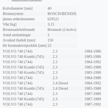
Kolvdiameter [mm]
40
Bromssystem
BOSCH/BENDIX
jämna artikelnummer
629521
Vikt [kg]
3,15
Bromssadelutförande
Bromsok (2-kolvs)
Antal anslutningar
2
Avstånd fästhål [mm]
150
för bromsskivetjocklek [mm]
22
VOLVO
740 (744)
2.3
1984-1986
VOLVO
740 Kombi (745)
2.3
1985-1986
VOLVO
740 (744)
2.3
1984-1992
VOLVO
740 Kombi (745)
2.3
1985-1988
VOLVO
740 Kombi (745)
2.3
1985-1990
VOLVO
740 (744)
2.3
1984-1988
VOLVO
740 (744)
2.4 Diesel
1984-1992
VOLVO
740 Kombi (745)
2.4 Diesel
1985-1988
VOLVO
740 (744)
2.3
1987-1989
VOLVO
740 Kombi (745)
2.3
1987-1989
VOLVO
740 (744)
2.3
1987-1992