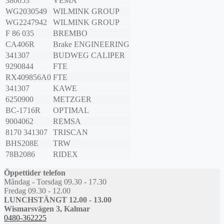
380053
VEMA
WG2030549
WILMINK GROUP
WG2247942
WILMINK GROUP
F 86 035
BREMBO
CA406R
Brake ENGINEERING
341307
BUDWEG CALIPER
9290844
FTE
RX409856A0
FTE
341307
KAWE
6250900
METZGER
BC-1716R
OPTIMAL
9004062
REMSA
8170 341307
TRISCAN
BHS208E
TRW
78B2086
RIDEX
Öppettider telefon
Måndag - Torsdag 09.30 - 17.30
Fredag 09.30 - 12.00
LUNCHSTÄNGT 12.00 - 13.00
Wismarsvägen 3, Kalmar
0480-362225