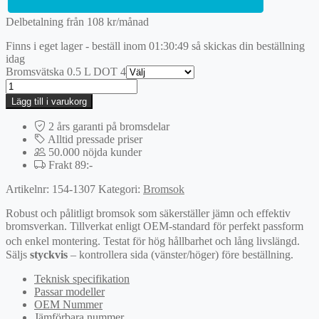
Delbetalning från
108
kr
/månad
Finns i eget lager - beställ inom
01:30:49
så skickas din beställning
idag
Bromsvätska 0.5 L DOT 4
Bromsok
mängd
Lägg till i varukorg
2 års garanti på bromsdelar
Alltid pressade priser
50.000 nöjda kunder
Frakt 89:-
Artikelnr:
154-1307
Kategori:
Bromsok
Robust och pålitligt bromsok som säkerställer jämn och effektiv
bromsverkan. Tillverkat enligt OEM-standard för perfekt passform
och enkel montering. Testat för hög hållbarhet och lång livslängd.
Säljs
styckvis
– kontrollera sida (vänster/höger) före beställning.
Teknisk specifikation
Passar modeller
OEM Nummer
Jämförbara nummer