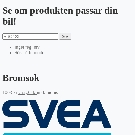
Se om produkten passar din
bil!
Sök
Inget reg. nr?
Sök på bilmodell
Bromsok
Det
Det
1003
kr
752,25
kr
inkl. moms
ursprungliga
nuvarande
priset
priset
var:
är:
1003 kr.
752,25 kr.