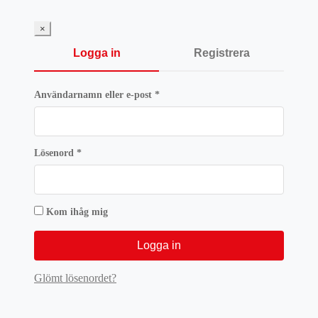
var:
är:
1003 kr.
752,25 kr.
×
Logga in
Registrera
Obligatoriskt
Användarnamn eller e-post
*
Obligatoriskt
Lösenord
*
Kom ihåg mig
Logga in
Glömt lösenordet?