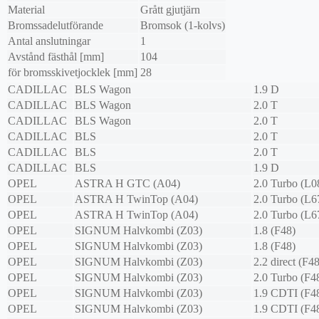
Material
Grått gjutjärn
Bromssadelutförande
Bromsok (1-kolvs)
Antal anslutningar
1
Avstånd fästhål [mm]
104
för bromsskivetjocklek [mm]
28
CADILLAC
BLS Wagon
1.9 D
CADILLAC
BLS Wagon
2.0 T
CADILLAC
BLS Wagon
2.0 T
CADILLAC
BLS
2.0 T
CADILLAC
BLS
2.0 T
CADILLAC
BLS
1.9 D
OPEL
ASTRA H GTC (A04)
2.0 Turbo (L0
OPEL
ASTRA H TwinTop (A04)
2.0 Turbo (L6
OPEL
ASTRA H TwinTop (A04)
2.0 Turbo (L6
OPEL
SIGNUM Halvkombi (Z03)
1.8 (F48)
OPEL
SIGNUM Halvkombi (Z03)
1.8 (F48)
OPEL
SIGNUM Halvkombi (Z03)
2.2 direct (F48
OPEL
SIGNUM Halvkombi (Z03)
2.0 Turbo (F4
OPEL
SIGNUM Halvkombi (Z03)
1.9 CDTI (F4
OPEL
SIGNUM Halvkombi (Z03)
1.9 CDTI (F4