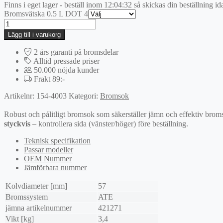
Finns i eget lager - beställ inom
12:04:32
så skickas din beställning id
Bromsvätska 0.5 L DOT 4
Bromsok
mängd
Lägg till i varukorg
2 års garanti på bromsdelar
Alltid pressade priser
50.000 nöjda kunder
Frakt 89:-
Artikelnr:
154-4003
Kategori:
Bromsok
Robust och pålitligt bromsok som säkerställer jämn och effektiv broms
styckvis
– kontrollera sida (vänster/höger) före beställning.
Teknisk specifikation
Passar modeller
OEM Nummer
Jämförbara nummer
Kolvdiameter [mm]
57
Bromssystem
ATE
jämna artikelnummer
421271
Vikt [kg]
3,4