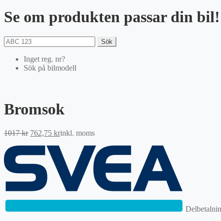
Se om produkten passar din bil!
Sök
Inget reg. nr?
Sök på bilmodell
Bromsok
Det
Det
1017
kr
762,75
kr
inkl. moms
ursprungliga
nuvarande
priset
priset
var:
är:
1017 kr.
762,75 kr.
Delbetalni