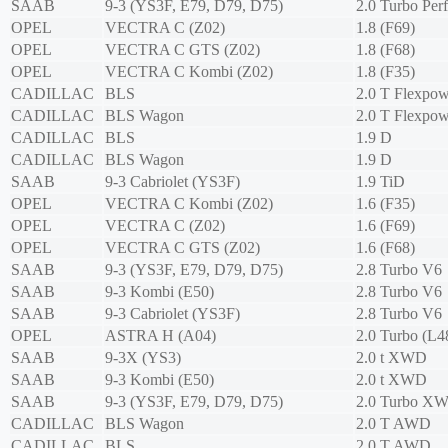
SAAB
9-3 (YS3F, E79, D79, D75)
2.0 Turbo Per
OPEL
VECTRA C (Z02)
1.8 (F69)
OPEL
VECTRA C GTS (Z02)
1.8 (F68)
OPEL
VECTRA C Kombi (Z02)
1.8 (F35)
CADILLAC
BLS
2.0 T Flexpow
CADILLAC
BLS Wagon
2.0 T Flexpow
CADILLAC
BLS
1.9 D
CADILLAC
BLS Wagon
1.9 D
SAAB
9-3 Cabriolet (YS3F)
1.9 TiD
OPEL
VECTRA C Kombi (Z02)
1.6 (F35)
OPEL
VECTRA C (Z02)
1.6 (F69)
OPEL
VECTRA C GTS (Z02)
1.6 (F68)
SAAB
9-3 (YS3F, E79, D79, D75)
2.8 Turbo V6
SAAB
9-3 Kombi (E50)
2.8 Turbo V6
SAAB
9-3 Cabriolet (YS3F)
2.8 Turbo V6
OPEL
ASTRA H (A04)
2.0 Turbo (L4
SAAB
9-3X (YS3)
2.0 t XWD
SAAB
9-3 Kombi (E50)
2.0 t XWD
SAAB
9-3 (YS3F, E79, D79, D75)
2.0 Turbo X
CADILLAC
BLS Wagon
2.0 T AWD
CADILLAC
BLS
2.0 T AWD