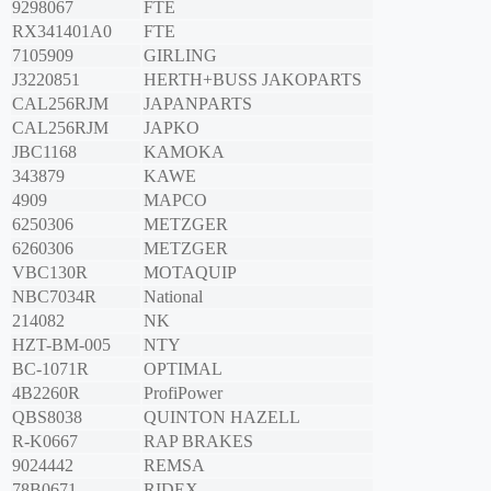
9298067
FTE
RX341401A0
FTE
7105909
GIRLING
J3220851
HERTH+BUSS JAKOPARTS
CAL256RJM
JAPANPARTS
CAL256RJM
JAPKO
JBC1168
KAMOKA
343879
KAWE
4909
MAPCO
6250306
METZGER
6260306
METZGER
VBC130R
MOTAQUIP
NBC7034R
National
214082
NK
HZT-BM-005
NTY
BC-1071R
OPTIMAL
4B2260R
ProfiPower
QBS8038
QUINTON HAZELL
R-K0667
RAP BRAKES
9024442
REMSA
78B0671
RIDEX