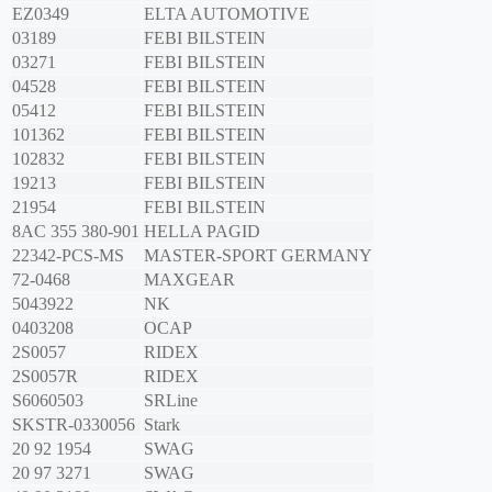
EZ0349
ELTA AUTOMOTIVE
03189
FEBI BILSTEIN
03271
FEBI BILSTEIN
04528
FEBI BILSTEIN
05412
FEBI BILSTEIN
101362
FEBI BILSTEIN
102832
FEBI BILSTEIN
19213
FEBI BILSTEIN
21954
FEBI BILSTEIN
8AC 355 380-901
HELLA PAGID
22342-PCS-MS
MASTER-SPORT GERMANY
72-0468
MAXGEAR
5043922
NK
0403208
OCAP
2S0057
RIDEX
2S0057R
RIDEX
S6060503
SRLine
SKSTR-0330056
Stark
20 92 1954
SWAG
20 97 3271
SWAG