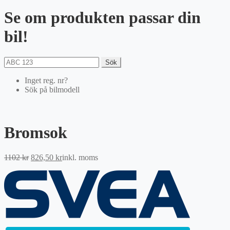
Se om produkten passar din
bil!
Sök
Inget reg. nr?
Sök på bilmodell
Bromsok
Det
Det
1102
kr
826,50
kr
inkl. moms
ursprungliga
nuvarande
priset
priset
var:
är:
1102 kr.
826,50 kr.