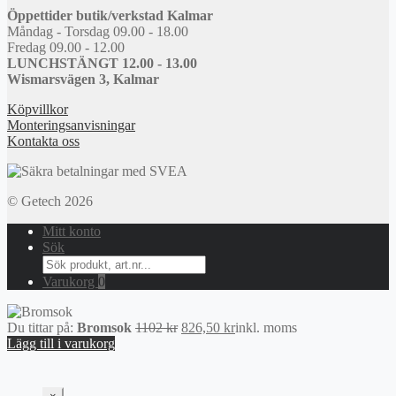
Öppettider butik/verkstad Kalmar
Måndag - Torsdag 09.00 - 18.00
Fredag 09.00 - 12.00
LUNCHSTÄNGT 12.00 - 13.00
Wismarsvägen 3, Kalmar
Köpvillkor
Monteringsanvisningar
Kontakta oss
© Getech 2026
Mitt konto
Sök
Search
for:
Varukorg
0
Det
Det
Du tittar på:
Bromsok
1102
kr
826,50
kr
inkl. moms
ursprungliga
nuvarande
Lägg till i varukorg
priset
priset
var:
är:
1102 kr.
826,50 kr.