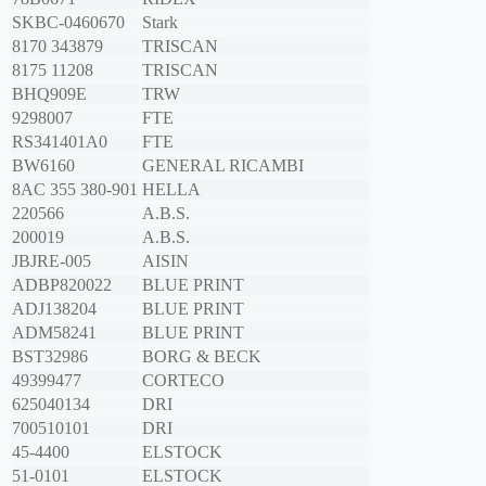
SKBC-0460670
Stark
8170 343879
TRISCAN
8175 11208
TRISCAN
BHQ909E
TRW
9298007
FTE
RS341401A0
FTE
BW6160
GENERAL RICAMBI
8AC 355 380-901
HELLA
220566
A.B.S.
200019
A.B.S.
JBJRE-005
AISIN
ADBP820022
BLUE PRINT
ADJ138204
BLUE PRINT
ADM58241
BLUE PRINT
BST32986
BORG & BECK
49399477
CORTECO
625040134
DRI
700510101
DRI
45-4400
ELSTOCK
51-0101
ELSTOCK