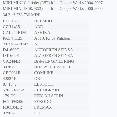
MINI
MINI Cabriolet (R52)
John Cooper Works
2004-2007
MINI
MINI (R50, R53)
John Cooper Works
2006-2006
34 21 6 763 730
MINI
F 06 165
BREMBO
CZH1485
ABE
CAL256RJM
ASHIKA
PAL4-1125
ASHUKI by Palidium
24.3347-7004.5
ATE
D41609C
AUTOFREN SEINSA
D41609K
AUTOFREN SEINSA
CA2444R
Brake ENGINEERING
343879
BUDWEG CALIPER
CBC031R
COMLINE
4282410
DRI
87-1842
ELSTOCK
5301214082
EUROBRAKE
179129
FEBI BILSTEIN
FCL694606
FERODO
FBC1043R
FREMAX
9290243
FTE