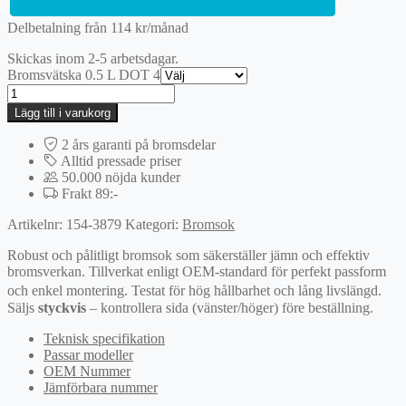
Delbetalning från
114
kr
/månad
Skickas inom 2-5 arbetsdagar.
Bromsvätska 0.5 L DOT 4
Bromsok
mängd
Lägg till i varukorg
2 års garanti på bromsdelar
Alltid pressade priser
50.000 nöjda kunder
Frakt 89:-
Artikelnr:
154-3879
Kategori:
Bromsok
Robust och pålitligt bromsok som säkerställer jämn och effektiv
bromsverkan. Tillverkat enligt OEM-standard för perfekt passform
och enkel montering. Testat för hög hållbarhet och lång livslängd.
Säljs
styckvis
– kontrollera sida (vänster/höger) före beställning.
Teknisk specifikation
Passar modeller
OEM Nummer
Jämförbara nummer