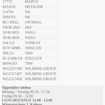
17772
MAPCO
6251031
METZGER
214791
NK
5094701
NK
BC-3061L
OPTIMAL
VKJP 2042
SKF
30 80 0055
SWAG
30 80 0056
SWAG
104 222
TOPRAN
8170 34986
TRISCAN
JBE112
TRW
81-11408-SX
STELLOX
BHW263
TRW
WG2317369
WILMINK GROUP
WG2317407
WILMINK GROUP
WG2317426
WILMINK GROUP
Öppettider telefon
Måndag - Torsdag 09.30 - 17.30
Fredag 09.30 - 12.00
LUNCHSTÄNGT 12.00 - 13.00
Wismarsvägen 3, Kalmar