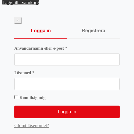
ursprungliga
nuvarande
Lägg till i varukorg
priset
priset
var:
är:
1809 kr.
1356,75 kr.
×
Logga in
Registrera
Obligatoriskt
Användarnamn eller e-post
*
Obligatoriskt
Lösenord
*
Kom ihåg mig
Logga in
Glömt lösenordet?