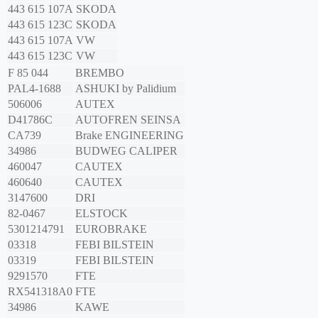
443 615 107A
SKODA
443 615 123C
SKODA
443 615 107A
VW
443 615 123C
VW
F 85 044
BREMBO
PAL4-1688
ASHUKI by Palidium
506006
AUTEX
D41786C
AUTOFREN SEINSA
CA739
Brake ENGINEERING
34986
BUDWEG CALIPER
460047
CAUTEX
460640
CAUTEX
3147600
DRI
82-0467
ELSTOCK
5301214791
EUROBRAKE
03318
FEBI BILSTEIN
03319
FEBI BILSTEIN
9291570
FTE
RX541318A0
FTE
34986
KAWE