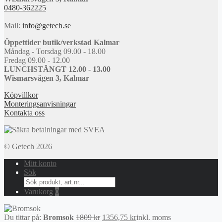
0480-362225
Mail:
info@getech.se
Öppettider butik/verkstad Kalmar
Måndag - Torsdag 09.00 - 18.00
Fredag 09.00 - 12.00
LUNCHSTÄNGT 12.00 - 13.00
Wismarsvägen 3, Kalmar
Köpvillkor
Monteringsanvisningar
Kontakta oss
© Getech 2026
Mitt konto
Sök
Search
for:
Varukorg
0
Det
Det
Du tittar på:
Bromsok
1809
kr
1356,75
kr
inkl. moms