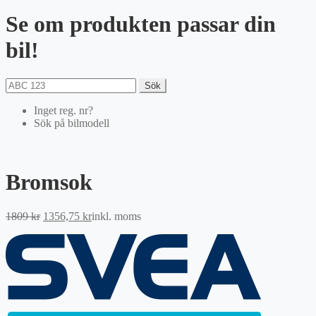
Se om produkten passar din
bil!
Sök
Inget reg. nr?
Sök på bilmodell
Bromsok
Det
Det
1809
kr
1356,75
kr
inkl. moms
ursprungliga
nuvarande
priset
priset
var:
är:
1809 kr.
1356,75 kr.