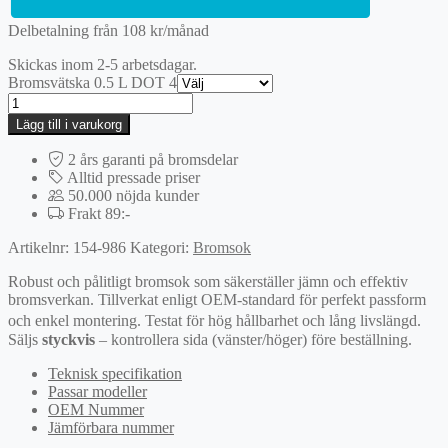
Delbetalning från
108
kr
/månad
Skickas inom 2-5 arbetsdagar.
Bromsvätska 0.5 L DOT 4
Bromsok
mängd
Lägg till i varukorg
2 års garanti på bromsdelar
Alltid pressade priser
50.000 nöjda kunder
Frakt 89:-
Artikelnr:
154-986
Kategori:
Bromsok
Robust och pålitligt bromsok som säkerställer jämn och effektiv
bromsverkan. Tillverkat enligt OEM-standard för perfekt passform
och enkel montering. Testat för hög hållbarhet och lång livslängd.
Säljs
styckvis
– kontrollera sida (vänster/höger) före beställning.
Teknisk specifikation
Passar modeller
OEM Nummer
Jämförbara nummer