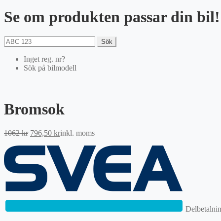
Se om produkten passar din bil!
Sök
Inget reg. nr?
Sök på bilmodell
Bromsok
Det
Det
1062
kr
796,50
kr
inkl. moms
ursprungliga
nuvarande
priset
priset
var:
är:
1062 kr.
796,50 kr.
Delbetalni