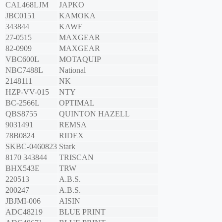
CAL468LJM
JAPKO
JBC0151
KAMOKA
343844
KAWE
27-0515
MAXGEAR
82-0909
MAXGEAR
VBC600L
MOTAQUIP
NBC7488L
National
2148111
NK
HZP-VV-015
NTY
BC-2566L
OPTIMAL
QBS8755
QUINTON HAZELL
9031491
REMSA
78B0824
RIDEX
SKBC-0460823
Stark
8170 343844
TRISCAN
BHX543E
TRW
220513
A.B.S.
200247
A.B.S.
JBJMI-006
AISIN
ADC48219
BLUE PRINT