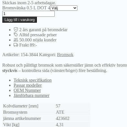
Skickas inom 2-5 arbetsdagar.
Bromsvätska 0.5 L DOT 4
Bromsok
mängd
Lägg till i varukorg
2 års garanti på bromsdelar
Alltid pressade priser
50.000 nöjda kunder
Frakt 89:-
Artikelnr:
154-3844
Kategori:
Bromsok
Robust och pålitligt bromsok som säkerställer jämn och effektiv broms
styckvis
– kontrollera sida (vänster/höger) före beställning.
Teknisk specifikation
Passar modeller
OEM Nummer
Jämförbara nummer
Kolvdiameter [mm]
57
Bromssystem
ATE
jämna artikelnummer
423602
Vikt [kg]
4,31