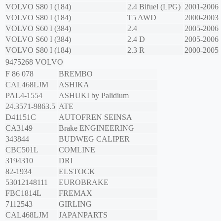
VOLVO
S80 I (184)
2.4 Bifuel (LPG)
2001-2006
VOLVO
S80 I (184)
T5 AWD
2000-2003
VOLVO
S60 I (384)
2.4
2005-2006
VOLVO
S60 I (384)
2.4 D
2005-2006
VOLVO
S80 I (184)
2.3 R
2000-2005
9475268
VOLVO
F 86 078
BREMBO
CAL468LJM
ASHIKA
PAL4-1554
ASHUKI by Palidium
24.3571-9863.5
ATE
D41151C
AUTOFREN SEINSA
CA3149
Brake ENGINEERING
343844
BUDWEG CALIPER
CBC501L
COMLINE
3194310
DRI
82-1934
ELSTOCK
53012148111
EUROBRAKE
FBC1814L
FREMAX
7112543
GIRLING
CAL468LJM
JAPANPARTS