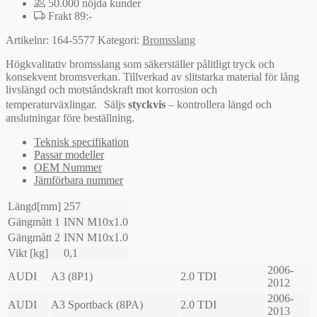
50.000 nöjda kunder
Frakt 89:-
Artikelnr:
164-5577
Kategori:
Bromsslang
Högkvalitativ bromsslang som säkerställer pålitligt tryck och
konsekvent bromsverkan. Tillverkad av slitstarka material för lång
livslängd och motståndskraft mot korrosion och
temperaturväxlingar. Säljs
styckvis
– kontrollera längd och
anslutningar före beställning.
Teknisk specifikation
Passar modeller
OEM Nummer
Jämförbara nummer
Längd[mm]
257
Gängmått 1
INN M10x1.0
Gängmått 2
INN M10x1.0
Vikt [kg]
0,1
2006-
AUDI
A3 (8P1)
2.0 TDI
2012
2006-
AUDI
A3 Sportback (8PA)
2.0 TDI
2013