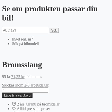
Se om produkten passar din
bil!
Sök
Inget reg. nr?
Sök på bilmodell
Bromsslang
Det
Det
95
kr
71,25
kr
inkl. moms
ursprungliga
nuvarande
Skickas inom 2-5 arbetsdagar.
priset
priset
Bromsslang
var:
är:
mängd
95 kr.
71,25 kr.
Lägg till i varukorg
2 års garanti på bromsdelar
Alltid pressade priser