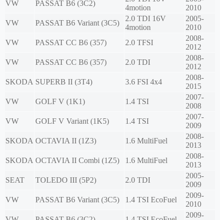
VW
PASSAT B6 (3C2)
4motion
2010
2.0 TDI 16V
2005-
VW
PASSAT B6 Variant (3C5)
4motion
2010
2008-
VW
PASSAT CC B6 (357)
2.0 TFSI
2012
2008-
VW
PASSAT CC B6 (357)
2.0 TDI
2012
2008-
SKODA
SUPERB II (3T4)
3.6 FSI 4x4
2015
2007-
VW
GOLF V (1K1)
1.4 TSI
2008
2007-
VW
GOLF V Variant (1K5)
1.4 TSI
2009
2008-
SKODA
OCTAVIA II (1Z3)
1.6 MultiFuel
2013
2008-
SKODA
OCTAVIA II Combi (1Z5)
1.6 MultiFuel
2013
2005-
SEAT
TOLEDO III (5P2)
2.0 TDI
2009
2009-
VW
PASSAT B6 Variant (3C5)
1.4 TSI EcoFuel
2010
2009-
VW
PASSAT B6 (3C2)
1.4 TSI EcoFuel