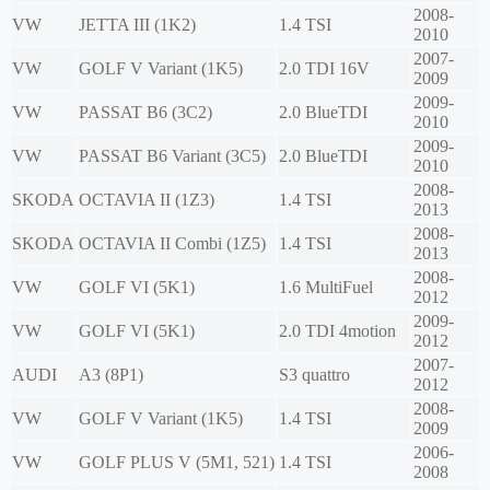
2008-
VW
JETTA III (1K2)
1.4 TSI
2010
2007-
VW
GOLF V Variant (1K5)
2.0 TDI 16V
2009
2009-
VW
PASSAT B6 (3C2)
2.0 BlueTDI
2010
2009-
VW
PASSAT B6 Variant (3C5)
2.0 BlueTDI
2010
2008-
SKODA
OCTAVIA II (1Z3)
1.4 TSI
2013
2008-
SKODA
OCTAVIA II Combi (1Z5)
1.4 TSI
2013
2008-
VW
GOLF VI (5K1)
1.6 MultiFuel
2012
2009-
VW
GOLF VI (5K1)
2.0 TDI 4motion
2012
2007-
AUDI
A3 (8P1)
S3 quattro
2012
2008-
VW
GOLF V Variant (1K5)
1.4 TSI
2009
2006-
VW
GOLF PLUS V (5M1, 521)
1.4 TSI
2008