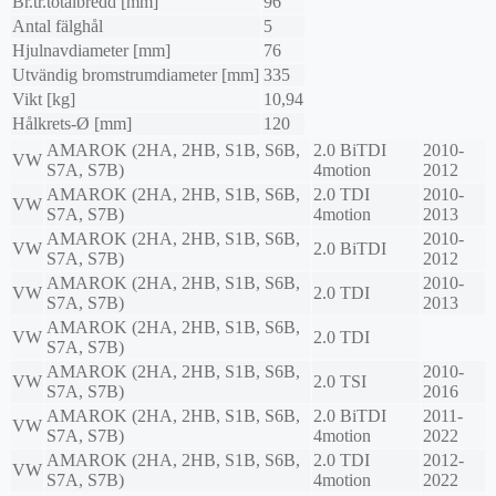
Br.tr.totalbredd [mm]
96
Antal fälghål
5
Hjulnavdiameter [mm]
76
Utvändig bromstrumdiameter [mm]
335
Vikt [kg]
10,94
Hålkrets-Ø [mm]
120
AMAROK (2HA, 2HB, S1B, S6B,
2.0 BiTDI
2010-
VW
S7A, S7B)
4motion
2012
AMAROK (2HA, 2HB, S1B, S6B,
2.0 TDI
2010-
VW
S7A, S7B)
4motion
2013
AMAROK (2HA, 2HB, S1B, S6B,
2010-
VW
2.0 BiTDI
S7A, S7B)
2012
AMAROK (2HA, 2HB, S1B, S6B,
2010-
VW
2.0 TDI
S7A, S7B)
2013
AMAROK (2HA, 2HB, S1B, S6B,
VW
2.0 TDI
S7A, S7B)
AMAROK (2HA, 2HB, S1B, S6B,
2010-
VW
2.0 TSI
S7A, S7B)
2016
AMAROK (2HA, 2HB, S1B, S6B,
2.0 BiTDI
2011-
VW
S7A, S7B)
4motion
2022
AMAROK (2HA, 2HB, S1B, S6B,
2.0 TDI
2012-
VW
S7A, S7B)
4motion
2022