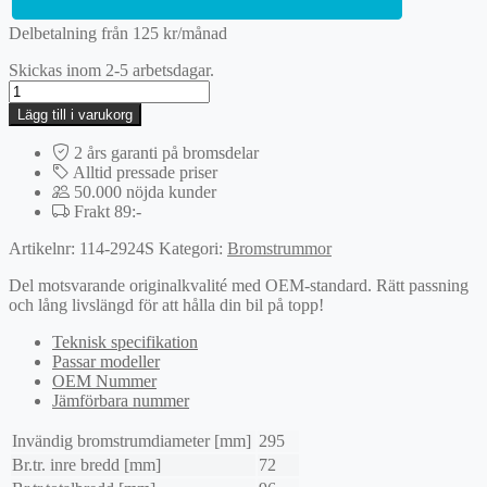
Delbetalning från
125
kr
/månad
Skickas inom 2-5 arbetsdagar.
Bromstrumma
mängd
Lägg till i varukorg
2 års garanti på bromsdelar
Alltid pressade priser
50.000 nöjda kunder
Frakt 89:-
Artikelnr:
114-2924S
Kategori:
Bromstrummor
Del motsvarande originalkvalité med OEM-standard. Rätt passning
och lång livslängd för att hålla din bil på topp!
Teknisk specifikation
Passar modeller
OEM Nummer
Jämförbara nummer
Invändig bromstrumdiameter [mm]
295
Br.tr. inre bredd [mm]
72