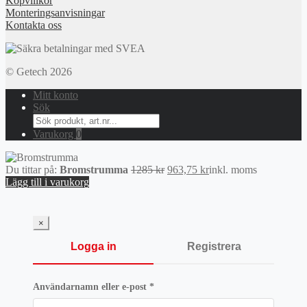
Köpvillkor
Monteringsanvisningar
Kontakta oss
© Getech 2026
Mitt konto
Sök
Search
for:
Varukorg
0
Det
Det
Du tittar på:
Bromstrumma
1285
kr
963,75
kr
inkl. moms
ursprungliga
nuvarande
Lägg till i varukorg
priset
priset
var:
är:
1285 kr.
963,75 kr.
×
Logga in
Registrera
Obligatoriskt
Användarnamn eller e-post
*