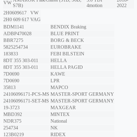
VW
S7B)
4motion
2022
2H0609617
VW
2H0 609 617
VAG
BDM1141
BENDIX Braking
ADBP470028
BLUE PRINT
BBR7275
BORG & BECK
5825254734
EUROBRAKE
183833
FEBI BILSTEIN
8DT 355 303-011
HELLA
8DT 355 303-011
HELLA PAGID
7D0690
KAWE
7D0690
LPR
35813
MAPCO
24106096171-PCS-MS
MASTER-SPORT GERMANY
24106096171-SET-MS
MASTER-SPORT GERMANY
19-3723
MAXGEAR
MBD392
MINTEX
NDR375
National
254734
NK
123B0219
RIDEX