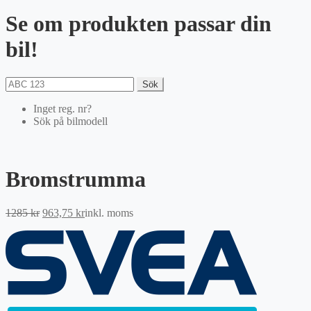
Se om produkten passar din
bil!
Sök
Inget reg. nr?
Sök på bilmodell
Bromstrumma
Det
Det
1285
kr
963,75
kr
inkl. moms
ursprungliga
nuvarande
priset
priset
var:
är:
1285 kr.
963,75 kr.