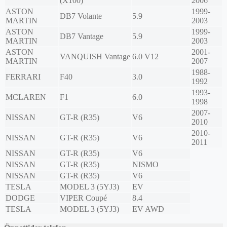
(X100)
2006
ASTON
1999-
DB7 Volante
5.9
MARTIN
2003
ASTON
1999-
DB7 Vantage
5.9
MARTIN
2003
ASTON
2001-
VANQUISH Vantage
6.0 V12
MARTIN
2007
1988-
FERRARI
F40
3.0
1992
1993-
MCLAREN
F1
6.0
1998
2007-
NISSAN
GT-R (R35)
V6
2010
2010-
NISSAN
GT-R (R35)
V6
2011
NISSAN
GT-R (R35)
V6
NISSAN
GT-R (R35)
NISMO
NISSAN
GT-R (R35)
V6
TESLA
MODEL 3 (5YJ3)
EV
DODGE
VIPER Coupé
8.4
TESLA
MODEL 3 (5YJ3)
EV AWD