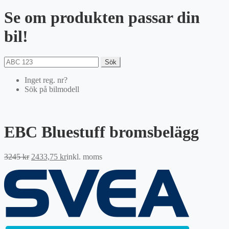
Se om produkten passar din
bil!
Sök
Inget reg. nr?
Sök på bilmodell
EBC Bluestuff bromsbelägg
Det
Det
3245
kr
2433,75
kr
inkl. moms
ursprungliga
nuvarande
priset
priset
var:
är:
3245 kr.
2433,75 kr.