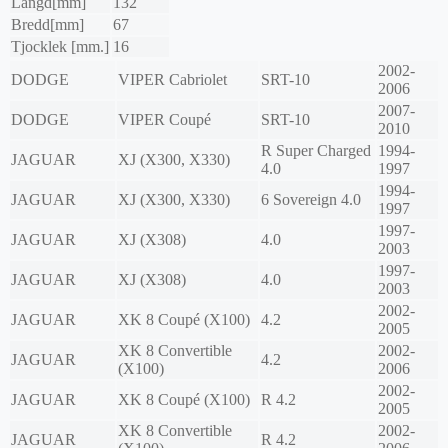
Längd[mm]
132
Bredd[mm]
67
Tjocklek [mm.]
16
2002-
DODGE
VIPER Cabriolet
SRT-10
2006
2007-
DODGE
VIPER Coupé
SRT-10
2010
R Super Charged
1994-
JAGUAR
XJ (X300, X330)
4.0
1997
1994-
JAGUAR
XJ (X300, X330)
6 Sovereign 4.0
1997
1997-
JAGUAR
XJ (X308)
4.0
2003
1997-
JAGUAR
XJ (X308)
4.0
2003
2002-
JAGUAR
XK 8 Coupé (X100)
4.2
2005
XK 8 Convertible
2002-
JAGUAR
4.2
(X100)
2006
2002-
JAGUAR
XK 8 Coupé (X100)
R 4.2
2005
XK 8 Convertible
2002-
JAGUAR
R 4.2