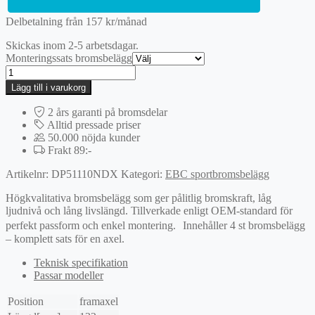
Delbetalning från
157
kr
/månad
Skickas inom 2-5 arbetsdagar.
Monteringssats bromsbelägg
EBC
Bluestuff
Lägg till i varukorg
bromsbelägg
mängd
2 års garanti på bromsdelar
Alltid pressade priser
50.000 nöjda kunder
Frakt 89:-
Artikelnr:
DP51110NDX
Kategori:
EBC sportbromsbelägg
Högkvalitativa bromsbelägg som ger pålitlig bromskraft, låg
ljudnivå och lång livslängd. Tillverkade enligt OEM-standard för
perfekt passform och enkel montering. Innehåller 4 st bromsbelägg
– komplett sats för en axel.
Teknisk specifikation
Passar modeller
Position
framaxel