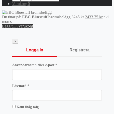
for:
Varukorg
0
Det
Det
Du tittar på:
EBC Bluestuff bromsbelägg
3245
kr
2433,75
kr
inkl.
ursprungliga
nuvara
moms
priset
priset
Lägg till i varukorg
var:
är:
3245 kr.
2433,75
×
Logga in
Registrera
Obligatoriskt
Användarnamn eller e-post
*
Obligatoriskt
Lösenord
*
Kom ihåg mig