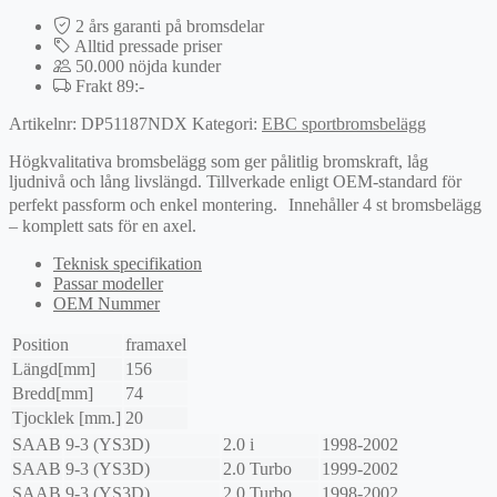
bromsbelägg
mängd
2 års garanti på bromsdelar
Alltid pressade priser
50.000 nöjda kunder
Frakt 89:-
Artikelnr:
DP51187NDX
Kategori:
EBC sportbromsbelägg
Högkvalitativa bromsbelägg som ger pålitlig bromskraft, låg
ljudnivå och lång livslängd. Tillverkade enligt OEM-standard för
perfekt passform och enkel montering. Innehåller 4 st bromsbelägg
– komplett sats för en axel.
Teknisk specifikation
Passar modeller
OEM Nummer
Position
framaxel
Längd[mm]
156
Bredd[mm]
74
Tjocklek [mm.]
20
SAAB
9-3 (YS3D)
2.0 i
1998-2002
SAAB
9-3 (YS3D)
2.0 Turbo
1999-2002
SAAB
9-3 (YS3D)
2.0 Turbo
1998-2002