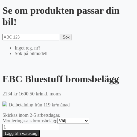
Se om produkten passar din
bil!
Sök
Inget reg. nr?
Sök på bilmodell
EBC Bluestuff bromsbelägg
Det
Det
2134
kr
1600,50
kr
inkl. moms
ursprungliga
nuvarande
priset
priset
Delbetalning från
119
kr
/månad
var:
är:
Skickas inom 2-5 arbetsdagar.
2134 kr.
1600,50 kr.
Monteringssats bromsbelägg
EBC
Bluestuff
Lägg till i varukorg