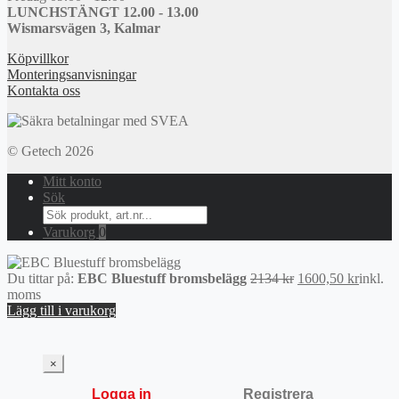
LUNCHSTÄNGT 12.00 - 13.00
Wismarsvägen 3, Kalmar
Köpvillkor
Monteringsanvisningar
Kontakta oss
© Getech 2026
Mitt konto
Sök
Search
for:
Varukorg
0
Det
Det
Du tittar på:
EBC Bluestuff bromsbelägg
2134
kr
1600,50
kr
inkl.
ursprungliga
nuvara
moms
priset
priset
Lägg till i varukorg
var:
är:
2134 kr.
1600,50
×
Logga in
Registrera