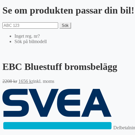
Se om produkten passar din bil!
Sök
Inget reg. nr?
Sök på bilmodell
EBC Bluestuff bromsbelägg
Det
Det
2208
kr
1656
kr
inkl. moms
ursprungliga
nuvarande
priset
priset
var:
är:
2208 kr.
1656 kr.
Delbetalni