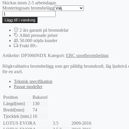
Skickas inom 2-5 arbetsdagar.
Monteringssats bromsbelägg
EBC
Bluestuff
Lägg till i varukorg
bromsbelägg
mängd
2 års garanti på bromsdelar
Alltid pressade priser
50.000 nöjda kunder
Frakt 89:-
Artikelnr:
DP5060NDX
Kategori:
EBC sportbromsbelägg
Högkvalitativa bromsbelägg som ger pålitlig bromskraft, låg ljudnivå
för en axel.
Teknisk specifikation
Passar modeller
Position
Bakaxel
Längd[mm]
130
Bredd[mm]
74
Tjocklek [mm.]
16
LOTUS
EVORA
3.5
2009-2016