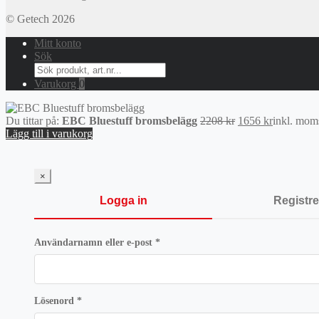
© Getech 2026
Mitt konto
Sök
Search
for:
Varukorg
0
Det
Det
Du tittar på:
EBC Bluestuff bromsbelägg
2208
kr
1656
kr
inkl. mom
ursprungliga
nuvarande
Lägg till i varukorg
priset
priset
var:
är:
2208 kr.
1656 kr.
×
Logga in
Registre
Obligatoriskt
Användarnamn eller e-post
*
Obligatoriskt
Lösenord
*