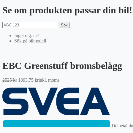
Se om produkten passar din bil!
Sök
Inget reg. nr?
Sök på bilmodell
EBC Greenstuff bromsbelägg
Det
Det
2525
kr
1893,75
kr
inkl. moms
ursprungliga
nuvarande
priset
priset
var:
är:
2525 kr.
1893,75 kr.
Delbetalni