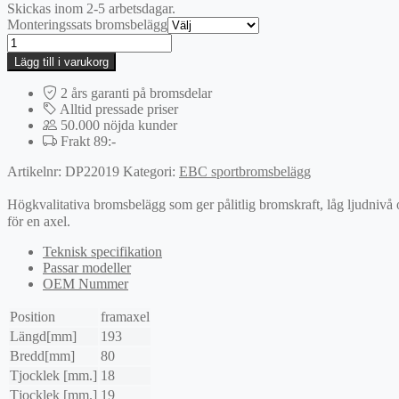
Skickas inom 2-5 arbetsdagar.
Monteringssats bromsbelägg
EBC
Greenstuff
Lägg till i varukorg
bromsbelägg
mängd
2 års garanti på bromsdelar
Alltid pressade priser
50.000 nöjda kunder
Frakt 89:-
Artikelnr:
DP22019
Kategori:
EBC sportbromsbelägg
Högkvalitativa bromsbelägg som ger pålitlig bromskraft, låg ljudnivå
för en axel.
Teknisk specifikation
Passar modeller
OEM Nummer
Position
framaxel
Längd[mm]
193
Bredd[mm]
80
Tjocklek [mm.]
18
Tjocklek [mm.]
19