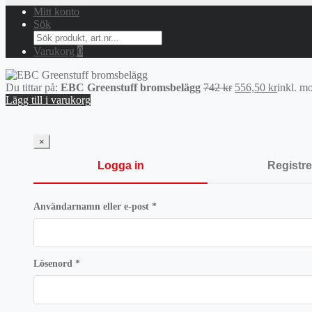
Mitt konto
Sök
Search
for:
Varukorg
0
Det
Det
Du tittar på:
EBC Greenstuff bromsbelägg
742
kr
556,50
kr
inkl. m
ursprungliga
nuvara
Lägg till i varukorg
priset
priset
var:
är:
742 kr.
556,50 
×
Logga in
Registre
Obligatoriskt
Användarnamn eller e-post
*
Obligatoriskt
Lösenord
*