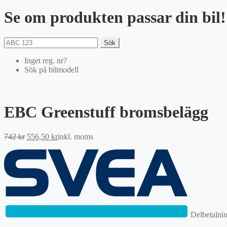
Se om produkten passar din bil!
Sök
Inget reg. nr?
Sök på bilmodell
EBC Greenstuff bromsbelägg
Det
Det
742
kr
556,50
kr
inkl. moms
ursprungliga
nuvarande
priset
priset
var:
är:
742 kr.
556,50 kr.
Delbetalni