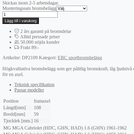
Skickas inom 2-5 arbetsdagar.
Monteringssats bromsbelägg
EBC
Greenstuff
Lägg till i varukorg
bromsbelägg
mängd
2 års garanti på bromsdelar
Alltid pressade priser
50.000 nöjda kunder
Frakt 89:-
Artikelnr:
DP2109
Kategori:
EBC sportbromsbelägg
Högkvalitativa bromsbelägg som ger pålitlig bromskraft, låg ljudnivå
för en axel.
Teknisk specifikation
Passar modeller
Position
framaxel
Längd[mm]
108
Bredd[mm]
59
Tjocklek [mm.]
16
MG
MGA Cabriolet (HDC, GHN, HAD)
1.6 (GHN)
1961-1962