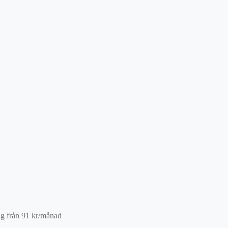
ng från
91
kr
/månad